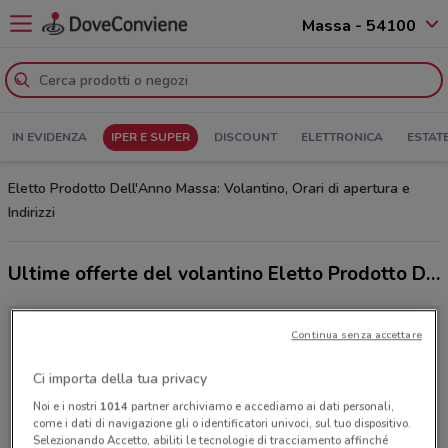
Massa - 54100
IN EVIDENZA
IPER E SUPER
DISCOUNT
ELETTRONICA
ESTAT
Eletto Prodotto Dell'Anno Massa: Volantino, Orari di apertura e
Indirizzi
Ultime offerte del volantino Eletto Prodotto Dell'Anno
Continua senza accettare
Ci importa della tua privacy
Noi e i nostri
1014
partner archiviamo e accediamo ai dati personali,
come i dati di navigazione gli o identificatori univoci, sul tuo dispositivo.
Selezionando Accetto, abiliti le tecnologie di tracciamento affinché