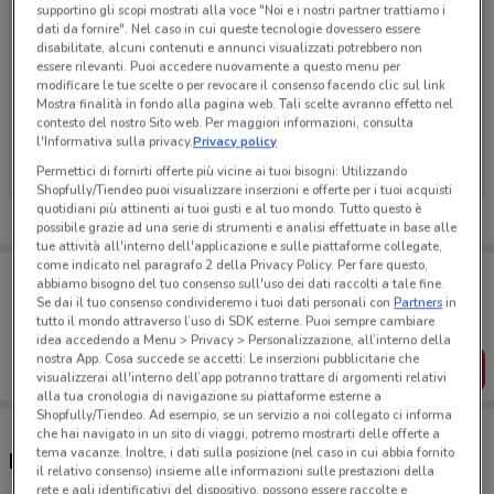
supportino gli scopi mostrati alla voce "Noi e i nostri partner trattiamo i
dati da fornire". Nel caso in cui queste tecnologie dovessero essere
disabilitate, alcuni contenuti e annunci visualizzati potrebbero non
essere rilevanti. Puoi accedere nuovamente a questo menu per
modificare le tue scelte o per revocare il consenso facendo clic sul link
Mostra finalità in fondo alla pagina web. Tali scelte avranno effetto nel
Ci dispiace, al momento non abbiamo pubblicato
contesto del nostro Sito web. Per maggiori informazioni, consulta
volantini nella tua zona. Riprova più tardi.
l'Informativa sulla privacy.
Privacy policy
Permettici di fornirti offerte più vicine ai tuoi bisogni: Utilizzando
Shopfully/Tiendeo puoi visualizzare inserzioni e offerte per i tuoi acquisti
quotidiani più attinenti ai tuoi gusti e al tuo mondo. Tutto questo è
possibile grazie ad una serie di strumenti e analisi effettuate in base alle
tue attività all'interno dell'applicazione e sulle piattaforme collegate,
come indicato nel paragrafo 2 della Privacy Policy. Per fare questo,
Porta DoveConviene sempre con te!
abbiamo bisogno del tuo consenso sull'uso dei dati raccolti a tale fine.
Puoi trovare le migliori offerte dei negozi vicino a te,
Se dai il tuo consenso condivideremo i tuoi dati personali con
Partners
in
salvarle e creare la tua lista del risparmio, comodamente
tutto il mondo attraverso l’uso di SDK esterne. Puoi sempre cambiare
dal tuo cellulare.
idea accedendo a Menu > Privacy > Personalizzazione, all’interno della
nostra App. Cosa succede se accetti: Le inserzioni pubblicitarie che
SCARICA L’APP
visualizzerai all'interno dell’app potranno trattare di argomenti relativi
alla tua cronologia di navigazione su piattaforme esterne a
Shopfully/Tiendeo. Ad esempio, se un servizio a noi collegato ci informa
che hai navigato in un sito di viaggi, potremo mostrarti delle offerte a
tema vacanze. Inoltre, i dati sulla posizione (nel caso in cui abbia fornito
Negozi Eletto Prodotto Dell'Anno a Massa
il relativo consenso) insieme alle informazioni sulle prestazioni della
rete e agli identificativi del dispositivo, possono essere raccolte e