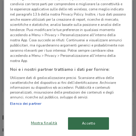
condivisi con terze parti per comprendere e migliorare la connettività e
le esperienze applicative sulle delle reti wireless, come meglio indicato
nel paragrafo 13.b della nostra Privacy Policy. Inoltre, i tuoi dati possono
anche essere utilizzati per la creazione di report, ricerche di mercato,
scientifiche e statistiche, analisi basate sulla posizione e analisi delle
tendenze. Puoi modificare le tue preferenze in qualsiasi momento
accedendo a Menu > Privacy > Personalizzazione all'interno della
nostra App. Cosa succede se rifiuti: Continuerai a visualizzare annunci
pubblicitari, ma riguarderanno argomenti generici e probabilmente non
saranno rilevanti per i tuoi interessi. Potrai sempre cambiare idea
accedendo a Menu > Privacy > Personalizzazione all'interno della
nostra App.
Noi e i nostri partner trattiamo i dati per fornire:
Non ci sono negozi nelle vicinanze
Utilizzare dati di geolocalizzazione precisi. Scansione attiva delle
caratteristiche del dispositivo ai fini dell’identificazione. Archiviare
informazioni su dispositivo e/o accedervi. Pubblicità e contenuti
personalizzati, misurazione delle prestazioni dei contenuti e degli
annunci, ricerche sul pubblico, sviluppo di servizi.
Elenco dei partner
Eletto Prodotto Dell'Anno, offerte e negozi
Mostra finalità
Accetto
Eletto Prodotto Dell'Anno
è il più importante premio