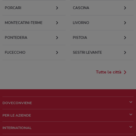
PORCARI
CASCINA
MONTECATINI-TERME
LIVORNO
PONTEDERA
PISTOIA
FUCECCHIO
SESTRI LEVANTE
Tutte le città
DOVECONVIENE
Cos'è DoveConviene
PER LE AZIENDE
Chi siamo
Cosa facciamo
INTERNATIONAL
News e media
Richieste commerciali e marketing