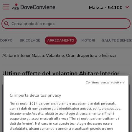
Massa - 54100
 CORPO
BRICOLAGE
ARREDAMENTO
MOTORI
SALUTE E BENES
Abitare Interior Massa: Volantino, Orari di apertura e Indirizzi
Ultime offerte del volantino Abitare Interior
Continua senza accettare
Ci importa della tua privacy
Noi e i nostri
1014
partner archiviamo e accediamo ai dati personali,
come i dati di navigazione gli o identificatori univoci, sul tuo dispositivo.
Selezionando Accetto, abiliti le tecnologie di tracciamento affinché
supportino gli scopi mostrati alla voce "Noi e i nostri partner trattiamo i
dati da fornire". Nel caso in cui queste tecnologie dovessero essere
disabilitate, alcuni contenuti e annunci visualizzati potrebbero non