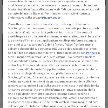
essere rilevanti. Puoi accedere nuovamente a questo menu per
modificare le tue scelte o per revocare il consenso facendo clic sul link
Mostra finalità in fondo alla pagina web. Tali scelte avranno effetto nel
Abitare Interior
contesto del nostro Sito web. Per maggiori informazioni, consulta
Scade il 31/12
l'Informativa sulla privacy.
Privacy policy
Permettici di fornirti offerte più vicine ai tuoi bisogni: Utilizzando
Shopfully/Tiendeo puoi visualizzare inserzioni e offerte per i tuoi acquisti
quotidiani più attinenti ai tuoi gusti e al tuo mondo. Tutto questo è
possibile grazie ad una serie di strumenti e analisi effettuate in base alle
tue attività all'interno dell'applicazione e sulle piattaforme collegate,
come indicato nel paragrafo 2 della Privacy Policy. Per fare questo,
abbiamo bisogno del tuo consenso sull'uso dei dati raccolti a tale fine.
Se dai il tuo consenso condivideremo i tuoi dati personali con
Partners
in
tutto il mondo attraverso l’uso di SDK esterne. Puoi sempre cambiare
idea accedendo a Menu > Privacy > Personalizzazione, all’interno della
nostra App. Cosa succede se accetti: Le inserzioni pubblicitarie che
visualizzerai all'interno dell’app potranno trattare di argomenti relativi
alla tua cronologia di navigazione su piattaforme esterne a
Shopfully/Tiendeo. Ad esempio, se un servizio a noi collegato ci informa
che hai navigato in un sito di viaggi, potremo mostrarti delle offerte a
Abitare Interior
tema vacanze. Inoltre, i dati sulla posizione (nel caso in cui abbia fornito
il relativo consenso) insieme alle informazioni sulle prestazioni della
Scade il 31/12
rete e agli identificativi del dispositivo, possono essere raccolte e
condivisi con terze parti per comprendere e migliorare la connettività e
le esperienze applicative sulle delle reti wireless, come meglio indicato
nel paragrafo 13.b della nostra Privacy Policy. Inoltre, i tuoi dati possono