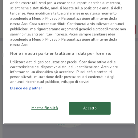
Porta DoveConviene sempre con te!
anche essere utilizzati per la creazione di report, ricerche di mercato,
Puoi trovare le migliori offerte dei negozi vicino a te,
scientifiche e statistiche, analisi basate sulla posizione e analisi delle
salvarle e creare la tua lista del risparmio, comodamente
tendenze. Puoi modificare le tue preferenze in qualsiasi momento
dal tuo cellulare.
accedendo a Menu > Privacy > Personalizzazione all'interno della
nostra App. Cosa succede se rifiuti: Continuerai a visualizzare annunci
SCARICA L’APP
pubblicitari, ma riguarderanno argomenti generici e probabilmente non
saranno rilevanti per i tuoi interessi. Potrai sempre cambiare idea
accedendo a Menu > Privacy > Personalizzazione all'interno della
nostra App.
Noi e i nostri partner trattiamo i dati per fornire:
Negozi Abitare Interior a Massa
Utilizzare dati di geolocalizzazione precisi. Scansione attiva delle
caratteristiche del dispositivo ai fini dell’identificazione. Archiviare
informazioni su dispositivo e/o accedervi. Pubblicità e contenuti
personalizzati, misurazione delle prestazioni dei contenuti e degli
annunci, ricerche sul pubblico, sviluppo di servizi.
Elenco dei partner
Mostra finalità
Accetto