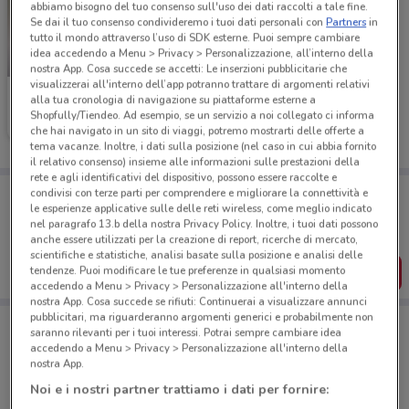
abbiamo bisogno del tuo consenso sull'uso dei dati raccolti a tale fine.
Se dai il tuo consenso condivideremo i tuoi dati personali con
Partners
in
tutto il mondo attraverso l’uso di SDK esterne. Puoi sempre cambiare
idea accedendo a Menu > Privacy > Personalizzazione, all’interno della
-4 GIORNI
nostra App. Cosa succede se accetti: Le inserzioni pubblicitarie che
visualizzerai all'interno dell’app potranno trattare di argomenti relativi
Foxy
alla tua cronologia di navigazione su piattaforme esterne a
Shopfully/Tiendeo. Ad esempio, se un servizio a noi collegato ci informa
Scade giovedì
1.3 km
che hai navigato in un sito di viaggi, potremo mostrarti delle offerte a
tema vacanze. Inoltre, i dati sulla posizione (nel caso in cui abbia fornito
il relativo consenso) insieme alle informazioni sulle prestazioni della
rete e agli identificativi del dispositivo, possono essere raccolte e
Porta DoveConviene sempre con te!
condivisi con terze parti per comprendere e migliorare la connettività e
le esperienze applicative sulle delle reti wireless, come meglio indicato
Puoi trovare le migliori offerte dei negozi vicino a te,
salvarle e creare la tua lista del risparmio, comodamente
nel paragrafo 13.b della nostra Privacy Policy. Inoltre, i tuoi dati possono
dal tuo cellulare.
anche essere utilizzati per la creazione di report, ricerche di mercato,
scientifiche e statistiche, analisi basate sulla posizione e analisi delle
SCARICA L’APP
tendenze. Puoi modificare le tue preferenze in qualsiasi momento
accedendo a Menu > Privacy > Personalizzazione all'interno della
nostra App. Cosa succede se rifiuti: Continuerai a visualizzare annunci
pubblicitari, ma riguarderanno argomenti generici e probabilmente non
saranno rilevanti per i tuoi interessi. Potrai sempre cambiare idea
accedendo a Menu > Privacy > Personalizzazione all'interno della
Negozi di Novità a Marghera
nostra App.
Noi e i nostri partner trattiamo i dati per fornire: