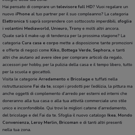
Hai pensato di comprare un
televisore full HD
? Vuoi regalare un
nuovo
iPhone
al tuo partner per il suo compleanno? La categoria
Elettronica
ti saprà sorprendere con sottocosto imperdibili,
sfoglia
i volantini
Mediaworld, Unieuro, Trony
e molti altri ancora.
Quale sarà il make-up di tendenza per la prossima stagione? La
categoria
Cura casa e corpo
mette a disposizione tante promozioni
e offerte di negozi come
Kiko, Bottega Verde, Sephora,
e tanti
altri che aiutano ad avere idee
per comprare articoli da regalo,
accessori per hobby, per la pulizia della casa e il tempo libero, tutto
per la scuola e giocattoli.
Visita le categorie
Arredamento
e
Bricolage
e tuffati nella
ristrutturazione
Fai da te
, scopri i prodotti per l’edilizia, la pittura ma
anche oggetti di complemento d’arredo per esterni ed interni che
doneranno alla tua casa o alla tua attività commerciale uno stile
unico e inconfondibile. Qui trovi le migliori catene d’arredamento,
del bricolage e del Fai da te. Sfoglia il nuovo catalogo
Ikea
,
Mondo
Convenienza, Leroy Merlin, Bricoman
e di tanti altri presenti
nella tua zona.