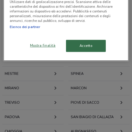
LOACKER
Utilizzare dati di geolocalizzazione precisi. Scansione attiva delle
caratteristiche del dispositivo ai fini dell’identificazione. Archiviare
informazioni su dispositivo e/o accedervi. Pubblicità e contenuti
personalizzati, misurazione delle prestazioni dei contenuti e degli
Tutti i negozi
annunci, ricerche sul pubblico, sviluppo di servizi.
Elenco dei partner
Volantini e offerte intorno a Marghera
Mostra finalità
Accetto
MARGHERA
VENEZIA
MESTRE
SPINEA
MIRANO
MARCON
TREVISO
PIOVE DI SACCO
PADOVA
SAN BIAGIO DI CALLALTA
CHIOGGIA
ALBIGNASEGO