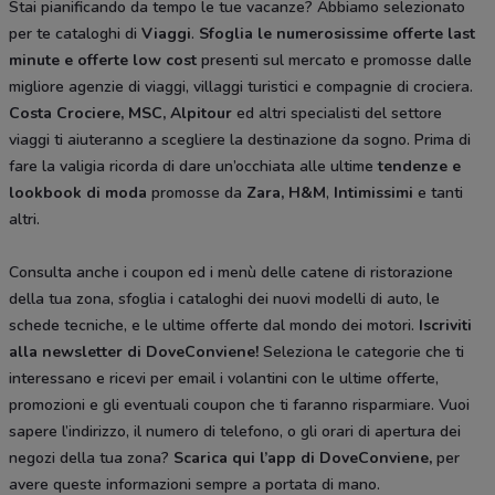
Stai pianificando da tempo le tue vacanze? Abbiamo selezionato
per te cataloghi di
Viaggi
.
Sfoglia le numerosissime offerte last
minute e offerte low cost
presenti sul mercato e promosse dalle
migliore agenzie di viaggi, villaggi turistici e compagnie di crociera.
Costa Crociere, MSC, Alpitour
ed altri specialisti del settore
viaggi ti aiuteranno a scegliere la destinazione da sogno. Prima di
fare la valigia ricorda di dare un’occhiata alle ultime
tendenze e
lookbook di moda
promosse da
Zara, H&M
,
Intimissimi
e tanti
altri.
Consulta anche i coupon ed i menù delle catene di ristorazione
della tua zona, sfoglia i cataloghi dei nuovi modelli di auto, le
schede tecniche, e le ultime offerte dal mondo dei motori.
Iscriviti
alla newsletter di DoveConviene
!
Seleziona le categorie che ti
interessano e ricevi per email i volantini con le ultime offerte,
promozioni e gli eventuali coupon che ti faranno risparmiare. Vuoi
sapere l’indirizzo, il numero di telefono, o gli orari di apertura dei
negozi della tua zona?
Scarica qui l’app di DoveConviene
,
per
avere queste informazioni sempre a portata di mano.