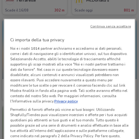
Ferrarelle
McDonald's
Scade il 16/08
302 m
Scade oggi
801 m
Continua senza accettare
Ci importa della tua privacy
Noi e i nostri
1014
partner archiviamo e accediamo ai dati personali,
come i dati di navigazione gli o identificatori univoci, sul tuo dispositivo.
Selezionando Accetto, abiliti le tecnologie di tracciamento affinché
supportino gli scopi mostrati alla voce "Noi e i nostri partner trattiamo i
dati da fornire". Nel caso in cui queste tecnologie dovessero essere
SCADE OGGI
SCADE OGGI
disabilitate, alcuni contenuti e annunci visualizzati potrebbero non
essere rilevanti. Puoi accedere nuovamente a questo menu per
modificare le tue scelte o per revocare il consenso facendo clic sul link
McDonald's
McDonald's
Mostra finalità in fondo alla pagina web. Tali scelte avranno effetto nel
contesto del nostro Sito web. Per maggiori informazioni, consulta
Scade oggi
801 m
Scade oggi
801 m
l'Informativa sulla privacy.
Privacy policy
Permettici di fornirti offerte più vicine ai tuoi bisogni: Utilizzando
Shopfully/Tiendeo puoi visualizzare inserzioni e offerte per i tuoi acquisti
quotidiani più attinenti ai tuoi gusti e al tuo mondo. Tutto questo è
possibile grazie ad una serie di strumenti e analisi effettuate in base alle
tue attività all'interno dell'applicazione e sulle piattaforme collegate,
come indicato nel paragrafo 2 della Privacy Policy. Per fare questo,