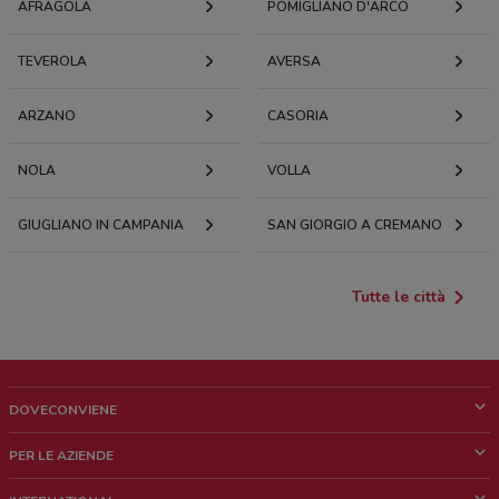
AFRAGOLA
POMIGLIANO D'ARCO
TEVEROLA
AVERSA
ARZANO
CASORIA
NOLA
VOLLA
GIUGLIANO IN CAMPANIA
SAN GIORGIO A CREMANO
Tutte le città
DOVECONVIENE
Cos'è DoveConviene
PER LE AZIENDE
Chi siamo
Cosa facciamo