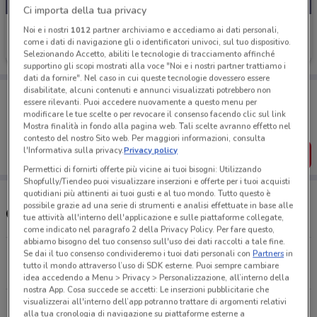
Ci importa della tua privacy
MD
Noi e i nostri
1012
partner archiviamo e accediamo ai dati personali,
come i dati di navigazione gli o identificatori univoci, sul tuo dispositivo.
Scade domenica
1.8 km
Selezionando Accetto, abiliti le tecnologie di tracciamento affinché
supportino gli scopi mostrati alla voce "Noi e i nostri partner trattiamo i
dati da fornire". Nel caso in cui queste tecnologie dovessero essere
disabilitate, alcuni contenuti e annunci visualizzati potrebbero non
Porta DoveConviene sempre con te!
essere rilevanti. Puoi accedere nuovamente a questo menu per
Puoi trovare le migliori offerte dei negozi vicino a te,
modificare le tue scelte o per revocare il consenso facendo clic sul link
salvarle e creare la tua lista del risparmio, comodamente
Mostra finalità in fondo alla pagina web. Tali scelte avranno effetto nel
dal tuo cellulare.
contesto del nostro Sito web. Per maggiori informazioni, consulta
l'Informativa sulla privacy.
Privacy policy
SCARICA L’APP
Permettici di fornirti offerte più vicine ai tuoi bisogni: Utilizzando
Shopfully/Tiendeo puoi visualizzare inserzioni e offerte per i tuoi acquisti
quotidiani più attinenti ai tuoi gusti e al tuo mondo. Tutto questo è
possibile grazie ad una serie di strumenti e analisi effettuate in base alle
Orari e Negozi MD
tue attività all'interno dell'applicazione e sulle piattaforme collegate,
come indicato nel paragrafo 2 della Privacy Policy. Per fare questo,
abbiamo bisogno del tuo consenso sull'uso dei dati raccolti a tale fine.
Se dai il tuo consenso condivideremo i tuoi dati personali con
Partners
in
Via Caudina, 177 Maddaloni
tutto il mondo attraverso l’uso di SDK esterne. Puoi sempre cambiare
1.8 km
APERTO
idea accedendo a Menu > Privacy > Personalizzazione, all’interno della
nostra App. Cosa succede se accetti: Le inserzioni pubblicitarie che
visualizzerai all'interno dell’app potranno trattare di argomenti relativi
Via Campania Caserta
alla tua cronologia di navigazione su piattaforme esterne a