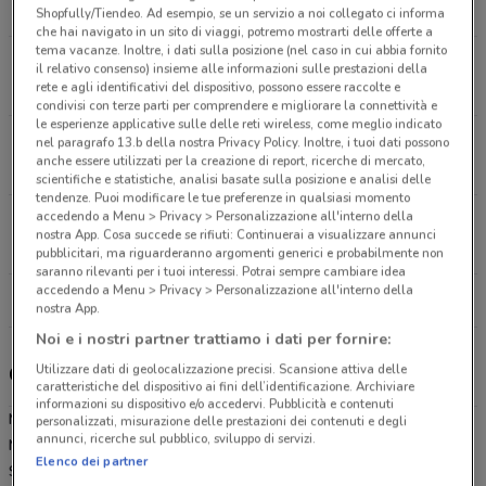
3.4 km
CHIUSO
Shopfully/Tiendeo. Ad esempio, se un servizio a noi collegato ci informa
che hai navigato in un sito di viaggi, potremo mostrarti delle offerte a
tema vacanze. Inoltre, i dati sulla posizione (nel caso in cui abbia fornito
Via Paolo Borsellino Caserta
il relativo consenso) insieme alle informazioni sulle prestazioni della
rete e agli identificativi del dispositivo, possono essere raccolte e
4.3 km
APERTO
condivisi con terze parti per comprendere e migliorare la connettività e
le esperienze applicative sulle delle reti wireless, come meglio indicato
S.S.7 Bis S. Marco Evangelista
nel paragrafo 13.b della nostra Privacy Policy. Inoltre, i tuoi dati possono
anche essere utilizzati per la creazione di report, ricerche di mercato,
4.4 km
APERTO
scientifiche e statistiche, analisi basate sulla posizione e analisi delle
tendenze. Puoi modificare le tue preferenze in qualsiasi momento
accedendo a Menu > Privacy > Personalizzazione all'interno della
Strada Provinciale 336 Marcianise
nostra App. Cosa succede se rifiuti: Continuerai a visualizzare annunci
5.2 km
APERTO
pubblicitari, ma riguarderanno argomenti generici e probabilmente non
saranno rilevanti per i tuoi interessi. Potrai sempre cambiare idea
accedendo a Menu > Privacy > Personalizzazione all'interno della
Tutti i negozi MD
nostra App.
Noi e i nostri partner trattiamo i dati per fornire:
Utilizzare dati di geolocalizzazione precisi. Scansione attiva delle
Gli sconti del nuovo volantino MD e i negozi
caratteristiche del dispositivo ai fini dell’identificazione. Archiviare
informazioni su dispositivo e/o accedervi. Pubblicità e contenuti
MD è presente in vari punti della città: lo trovi in Via Caudina 177
personalizzati, misurazione delle prestazioni dei contenuti e degli
annunci, ricerche sul pubblico, sviluppo di servizi.
Maddaloni, Via Campania Caserta, Via Paolo Borsellino Caserta,
Elenco dei partner
S.S.7 Bis S. Marco Evangelista, Strada Provinciale 336 Marcianise,