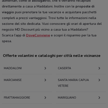
alimentari, come le
asciugatrici
, che ti verranno recapitati
direttamente a casa a Maddaloni. Inoltre con le
proposte di
viaggio
puoi prenotare le tue vacanze e acquistare pacchetti
completi a prezzi vantaggiosi. Trovi tutte le informazioni nella
sezione del sito dedicata. Vuoi conoscere gli orari di apertura del
negozio MD Discount più vicino a casa tua a Maddaloni?
Scarica l’app di
DoveConviene
e scopri il risparmio per la tua
spesa.
Offerte volantini e cataloghi per città nelle vicinanze
MADDALONI
CASERTA
MARCIANISE
SANTA MARIA CAPUA
VETERE
FRATTAMAGGIORE
MARIGLIANO