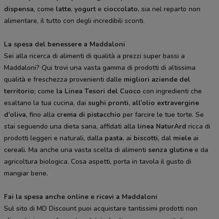
dispensa
, come
latte
,
yogurt
e
cioccolato
, sia nel reparto non
alimentare, il tutto con degli incredibili sconti.
La spesa del benessere a Maddaloni
Sei alla ricerca di alimenti di qualità a prezzi super bassi a
Maddaloni? Qui trovi una vasta gamma di prodotti di altissima
qualità e freschezza provenienti dalle
migliori aziende del
territorio
; come
la Linea Tesori del Cuoco
con ingredienti che
esaltano la tua cucina, dai
sughi pronti
,
all’olio extravergine
d’oliva
, fino alla
crema di pistacchio
per farcire le tue torte. Se
stai seguendo una dieta sana, affidati alla
linea NaturArd
ricca di
prodotti leggeri e naturali, dalla
pasta
, ai
biscotti
, dal
miele
ai
cereali. Ma anche una vasta scelta di alimenti
senza glutine
e da
agricoltura biologica. Cosa aspetti, porta in tavola il gusto di
mangiar bene.
Fai la spesa anche online e ricevi a Maddaloni
Sul sito di MD Discount puoi acquistare tantissimi prodotti non