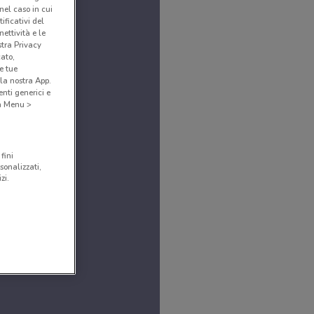
(nel caso in cui
ificativi del
ettività e le
stra Privacy
cato,
e tue
la nostra App.
nti generici e
 a Menu >
fini
sonalizzati,
zi.