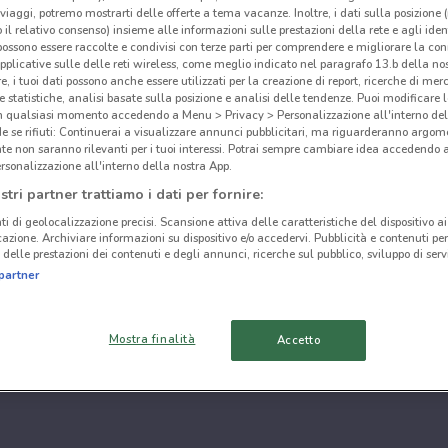
i viaggi, potremo mostrarti delle offerte a tema vacanze. Inoltre, i dati sulla posizione 
o il relativo consenso) insieme alle informazioni sulle prestazioni della rete e agli ident
 possono essere raccolte e condivisi con terze parti per comprendere e migliorare la conn
pplicative sulle delle reti wireless, come meglio indicato nel paragrafo 13.b della no
re, i tuoi dati possono anche essere utilizzati per la creazione di report, ricerche di mer
 e statistiche, analisi basate sulla posizione e analisi delle tendenze. Puoi modificare l
in qualsiasi momento accedendo a Menu > Privacy > Personalizzazione all'interno del
 se rifiuti: Continuerai a visualizzare annunci pubblicitari, ma riguarderanno argome
te non saranno rilevanti per i tuoi interessi. Potrai sempre cambiare idea accedendo
rsonalizzazione all'interno della nostra App.
stri partner trattiamo i dati per fornire:
ti di geolocalizzazione precisi. Scansione attiva delle caratteristiche del dispositivo ai 
icazione. Archiviare informazioni su dispositivo e/o accedervi. Pubblicità e contenuti per
delle prestazioni dei contenuti e degli annunci, ricerche sul pubblico, sviluppo di servi
partner
Mostra finalità
Accetto