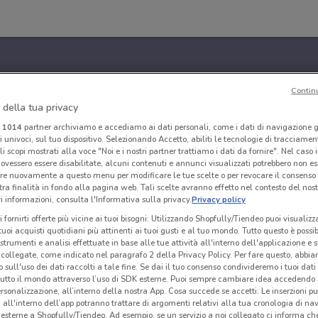
Contin
 della tua privacy
i
1014
partner archiviamo e accediamo ai dati personali, come i dati di navigazione g
ri univoci, sul tuo dispositivo. Selezionando Accetto, abiliti le tecnologie di tracciame
li scopi mostrati alla voce "Noi e i nostri partner trattiamo i dati da fornire". Nel caso 
ovessero essere disabilitate, alcuni contenuti e annunci visualizzati potrebbero non ess
re nuovamente a questo menu per modificare le tue scelte o per revocare il consenso
tra finalità in fondo alla pagina web. Tali scelte avranno effetto nel contesto del nost
 informazioni, consulta l'Informativa sulla privacy.
Privacy policy
i fornirti offerte più vicine ai tuoi bisogni: Utilizzando Shopfully/Tiendeo puoi visualizz
i tuoi acquisti quotidiani più attinenti ai tuoi gusti e al tuo mondo. Tutto questo è possi
 strumenti e analisi effettuate in base alle tue attività all'interno dell'applicazione e 
collegate, come indicato nel paragrafo 2 della Privacy Policy. Per fare questo, abbi
 sull'uso dei dati raccolti a tale fine. Se dai il tuo consenso condivideremo i tuoi dati
tutto il mondo attraverso l’uso di SDK esterne. Puoi sempre cambiare idea accedend
rsonalizzazione, all’interno della nostra App. Cosa succede se accetti: Le inserzioni pu
i all'interno dell’app potranno trattare di argomenti relativi alla tua cronologia di na
esterne a Shopfully/Tiendeo. Ad esempio, se un servizio a noi collegato ci informa ch