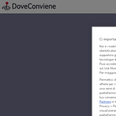
Ci importa
Noi e i nostr
identificato
supportino g
tecnologie d
Puoi accede
sul link Mos
Per maggiori
Permettici d
offerte per 
una serie di
piattaforme 
tuo consenso
Partners
in 
Privacy > Pe
visualizzera
piattaforme 