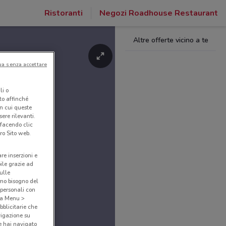
Ristoranti
Negozi Roadhouse Restaurant
Altre offerte vicino a te
ua senza accettare
li o
nto affinché
in cui queste
ere rilevanti.
 facendo clic
ro Sito web.
are inserzioni e
bile grazie ad
sulle
amo bisogno del
 personali con
o a Menu >
bblicitarie che
vigazione su
e hai navigato