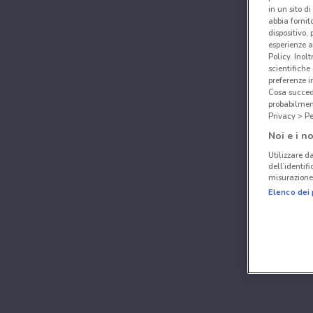
in un sito d
abbia fornit
dispositivo,
esperienze a
Policy. Inolt
scientifiche
preferenze 
Cosa succede
probabilmen
Privacy > Pe
Noi e i no
Utilizzare da
dell’identif
misurazione 
Elenco dei 