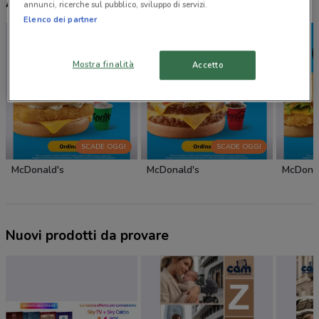
Altri volantini nelle vicinanze
annunci, ricerche sul pubblico, sviluppo di servizi.
Elenco dei partner
Mostra finalità
Accetto
SCADE OGGI
SCADE OGGI
McDonald's
McDonald's
McDonal
Nuovi prodotti da provare