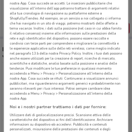
Porta DoveConviene sempre con te!
nostra App. Cosa succede se accetti: Le inserzioni pubblicitarie che
Puoi trovare le migliori offerte dei negozi vicino a te,
visualizzerai all'interno dell’app potranno trattare di argomenti relativi
salvarle e creare la tua lista del risparmio, comodamente
alla tua cronologia di navigazione su piattaforme esterne a
dal tuo cellulare.
Shopfully/Tiendeo. Ad esempio, se un servizio a noi collegato ci informa
che hai navigato in un sito di viaggi, potremo mostrarti delle offerte a
SCARICA L’APP
tema vacanze. Inoltre, i dati sulla posizione (nel caso in cui abbia fornito
il relativo consenso) insieme alle informazioni sulle prestazioni della
rete e agli identificativi del dispositivo, possono essere raccolte e
condivisi con terze parti per comprendere e migliorare la connettività e
Ristoranti Roadhouse Restaurant nelle
le esperienze applicative sulle delle reti wireless, come meglio indicato
nel paragrafo 13.b della nostra Privacy Policy. Inoltre, i tuoi dati possono
vicinanze
anche essere utilizzati per la creazione di report, ricerche di mercato,
scientifiche e statistiche, analisi basate sulla posizione e analisi delle
tendenze. Puoi modificare le tue preferenze in qualsiasi momento
Via G.Verdi, 26 Buguggiate
accedendo a Menu > Privacy > Personalizzazione all'interno della
23.7 km
APERTO
nostra App. Cosa succede se rifiuti: Continuerai a visualizzare annunci
pubblicitari, ma riguarderanno argomenti generici e probabilmente non
saranno rilevanti per i tuoi interessi. Potrai sempre cambiare idea
Corso Marconi, 32/E Gravellona Toce
accedendo a Menu > Privacy > Personalizzazione all'interno della
24.9 km
CHIUSO
nostra App.
Noi e i nostri partner trattiamo i dati per fornire:
Tutti i negozi Roadhouse Restaurant
Utilizzare dati di geolocalizzazione precisi. Scansione attiva delle
caratteristiche del dispositivo ai fini dell’identificazione. Archiviare
informazioni su dispositivo e/o accedervi. Pubblicità e contenuti
personalizzati, misurazione delle prestazioni dei contenuti e degli