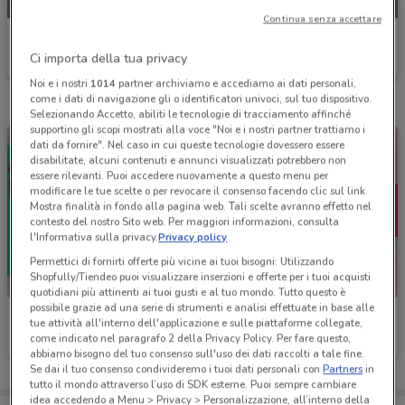
Continua senza accettare
Roadhouse Restaurant
Ci importa della tua privacy
Scade il 18/08
23.7 km
Noi e i nostri
1014
partner archiviamo e accediamo ai dati personali,
come i dati di navigazione gli o identificatori univoci, sul tuo dispositivo.
Selezionando Accetto, abiliti le tecnologie di tracciamento affinché
supportino gli scopi mostrati alla voce "Noi e i nostri partner trattiamo i
dati da fornire". Nel caso in cui queste tecnologie dovessero essere
disabilitate, alcuni contenuti e annunci visualizzati potrebbero non
essere rilevanti. Puoi accedere nuovamente a questo menu per
modificare le tue scelte o per revocare il consenso facendo clic sul link
Mostra finalità in fondo alla pagina web. Tali scelte avranno effetto nel
contesto del nostro Sito web. Per maggiori informazioni, consulta
l'Informativa sulla privacy.
Privacy policy
Permettici di fornirti offerte più vicine ai tuoi bisogni: Utilizzando
Shopfully/Tiendeo puoi visualizzare inserzioni e offerte per i tuoi acquisti
quotidiani più attinenti ai tuoi gusti e al tuo mondo. Tutto questo è
possibile grazie ad una serie di strumenti e analisi effettuate in base alle
Roadhouse Restaurant
Roadhouse Restaurant
tue attività all'interno dell'applicazione e sulle piattaforme collegate,
come indicato nel paragrafo 2 della Privacy Policy. Per fare questo,
Scade il 18/08
23.7 km
Scade il 18/08
23.7 km
abbiamo bisogno del tuo consenso sull'uso dei dati raccolti a tale fine.
Se dai il tuo consenso condivideremo i tuoi dati personali con
Partners
in
tutto il mondo attraverso l’uso di SDK esterne. Puoi sempre cambiare
idea accedendo a Menu > Privacy > Personalizzazione, all’interno della