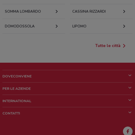
SOMMA LOMBARDO
CASSINA RIZZARDI
DOMODOSSOLA
LIPOMO
Tutte le città
DOVECONVIENE
Cos'è DoveConviene
PER LE AZIENDE
Chi siamo
Cosa facciamo
INTERNATIONAL
News e media
Richieste commerciali e marketing
Brazil
CONTATTI
Lavora con noi
Mexico
Segnalazione punto vendita
France
Segnalazione Volantino