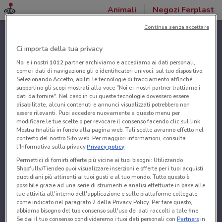
Animali
Negozi Ferplast
Continua senza accettare
Ci importa della tua privacy
Noi e i nostri
1012
partner archiviamo e accediamo ai dati personali,
come i dati di navigazione gli o identificatori univoci, sul tuo dispositivo.
Selezionando Accetto, abiliti le tecnologie di tracciamento affinché
supportino gli scopi mostrati alla voce "Noi e i nostri partner trattiamo i
dati da fornire". Nel caso in cui queste tecnologie dovessero essere
disabilitate, alcuni contenuti e annunci visualizzati potrebbero non
essere rilevanti. Puoi accedere nuovamente a questo menu per
modificare le tue scelte o per revocare il consenso facendo clic sul link
Mostra finalità in fondo alla pagina web. Tali scelte avranno effetto nel
contesto del nostro Sito web. Per maggiori informazioni, consulta
l'Informativa sulla privacy.
Privacy policy
Permettici di fornirti offerte più vicine ai tuoi bisogni: Utilizzando
Shopfully/Tiendeo puoi visualizzare inserzioni e offerte per i tuoi acquisti
quotidiani più attinenti ai tuoi gusti e al tuo mondo. Tutto questo è
possibile grazie ad una serie di strumenti e analisi effettuate in base alle
tue attività all'interno dell'applicazione e sulle piattaforme collegate,
come indicato nel paragrafo 2 della Privacy Policy. Per fare questo,
abbiamo bisogno del tuo consenso sull'uso dei dati raccolti a tale fine.
Se dai il tuo consenso condivideremo i tuoi dati personali con
Partners
in