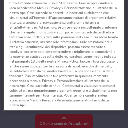
tutto il mondo attraverso l’uso di SDK esterne. Puoi sempre cambiare
idea accedendo a Menu > Privacy > Personalizzazione, all’interno della
nostra App. Cosa succede se accetti: Le inserzioni pubblicitarie che
visualizzerai all'interno dell’app potranno trattare di argomenti relativi
alla tua cronologia di navigazione su piattaforme esterne a
Shopfully/Tiendeo. Ad esempio, se un servizio a noi collegato ci informa
che hai navigato in un sito di viaggi, potremo mostrarti delle offerte a
tema vacanze. Inoltre, i dati sulla posizione (nel caso in cui abbia fornito
il relativo consenso) insieme alle informazioni sulle prestazioni della
rete e agli identificativi del dispositivo, possono essere raccolte e
condivisi con terze parti per comprendere e migliorare la connettività e
le esperienze applicative sulle delle reti wireless, come meglio indicato
nel paragrafo 13.b della nostra Privacy Policy. Inoltre, i tuoi dati possono
anche essere utilizzati per la creazione di report, ricerche di mercato,
scientifiche e statistiche, analisi basate sulla posizione e analisi delle
tendenze. Puoi modificare le tue preferenze in qualsiasi momento
accedendo a Menu > Privacy > Personalizzazione all'interno della
nostra App. Cosa succede se rifiuti: Continuerai a visualizzare annunci
pubblicitari, ma riguarderanno argomenti generici e probabilmente non
saranno rilevanti per i tuoi interessi. Potrai sempre cambiare idea
accedendo a Menu > Privacy > Personalizzazione all'interno della
nostra App.
Noi e i nostri partner trattiamo i dati per fornire:
Utilizzare dati di geolocalizzazione precisi. Scansione attiva delle
Offerte simili di Arcaplanet
caratteristiche del dispositivo ai fini dell’identificazione. Archiviare