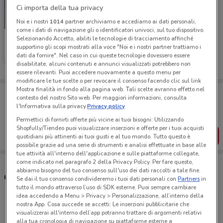
Ci importa della tua privacy
SCADE OGGI
Noi e i nostri
1014
partner archiviamo e accediamo ai dati personali,
come i dati di navigazione gli o identificatori univoci, sul tuo dispositivo.
Selezionando Accetto, abiliti le tecnologie di tracciamento affinché
Unieuro
supportino gli scopi mostrati alla voce "Noi e i nostri partner trattiamo i
dati da fornire". Nel caso in cui queste tecnologie dovessero essere
Scade oggi
1.4 km
disabilitate, alcuni contenuti e annunci visualizzati potrebbero non
essere rilevanti. Puoi accedere nuovamente a questo menu per
modificare le tue scelte o per revocare il consenso facendo clic sul link
Mostra finalità in fondo alla pagina web. Tali scelte avranno effetto nel
Porta DoveConviene sempre con te!
contesto del nostro Sito web. Per maggiori informazioni, consulta
Puoi trovare le migliori offerte dei negozi vicino a te,
l'Informativa sulla privacy.
Privacy policy
salvarle e creare la tua lista del risparmio, comodamente
dal tuo cellulare.
Permettici di fornirti offerte più vicine ai tuoi bisogni: Utilizzando
Shopfully/Tiendeo puoi visualizzare inserzioni e offerte per i tuoi acquisti
SCARICA L’APP
quotidiani più attinenti ai tuoi gusti e al tuo mondo. Tutto questo è
possibile grazie ad una serie di strumenti e analisi effettuate in base alle
tue attività all'interno dell'applicazione e sulle piattaforme collegate,
come indicato nel paragrafo 2 della Privacy Policy. Per fare questo,
abbiamo bisogno del tuo consenso sull'uso dei dati raccolti a tale fine.
Orari e Indirizzi Unieuro
Se dai il tuo consenso condivideremo i tuoi dati personali con
Partners
in
tutto il mondo attraverso l’uso di SDK esterne. Puoi sempre cambiare
idea accedendo a Menu > Privacy > Personalizzazione, all’interno della
nostra App. Cosa succede se accetti: Le inserzioni pubblicitarie che
Via Generale G. Giardino, 1 Lissone
visualizzerai all'interno dell’app potranno trattare di argomenti relativi
1.4 km
CHIUSO
alla tua cronologia di navigazione su piattaforme esterne a