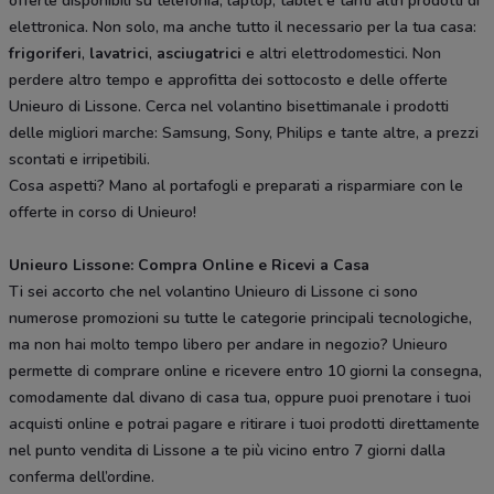
offerte disponibili su telefonia, laptop, tablet e tanti altri prodotti di
elettronica. Non solo, ma anche tutto il necessario per la tua casa:
frigoriferi
,
lavatrici
,
asciugatrici
e altri elettrodomestici. Non
perdere altro tempo e approfitta dei sottocosto e delle offerte
Unieuro di Lissone. Cerca nel volantino bisettimanale i prodotti
delle migliori marche: Samsung, Sony, Philips e tante altre, a prezzi
scontati e irripetibili.
Cosa aspetti? Mano al portafogli e preparati a risparmiare con le
offerte in corso di Unieuro!
Unieuro Lissone: Compra Online e Ricevi a Casa
Ti sei accorto che nel volantino Unieuro di Lissone ci sono
numerose promozioni su tutte le categorie principali tecnologiche,
ma non hai molto tempo libero per andare in negozio? Unieuro
permette di comprare online e ricevere entro 10 giorni la consegna,
comodamente dal divano di casa tua, oppure puoi prenotare i tuoi
acquisti online e potrai pagare e ritirare i tuoi prodotti direttamente
nel punto vendita di Lissone a te più vicino entro 7 giorni dalla
conferma dell’ordine.