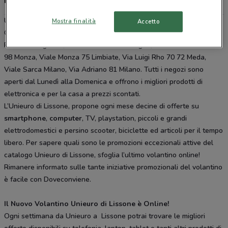
negozi
Unieuro è presente in vari punti della città: lo trovi in Via Generale
Mostra finalità
Accetto
G. Giardino 1 Lissone, Via Giorgio Amendola - S.S. 35 Dei Giovi 37
Pederno Dugnano, Via Valassina 95 Seregno, Via Della Guerrina
98 Monza, Viale Monza 75 Limbiate, Via Luigi Rho 70 72 Meda,
Viale Sarca Milano, Via Adriano 81 Milano. Tutti i negozi sono
aperti dal Lunedì alla Domenica e offrono i migliori prodotti di
elettronica e per la casa a prezzi scontati.
L’Unieuro di Lissone, propone ogni mese decine di offerte su
smartphone
,
computer
, TV, playstation, piccoli e grandi
elettrodomestici e persino scooter, biciclette ed articoli per il tempo
libero. Per sapere quali sono le promozioni eccezionali attive del
catalogo Unieuro di Lissone, sfoglia l’ultimo volantino online!
Rimanere informato sulle tante iniziative promozionali del volantino
è facile con Doveconviene.
Il Nuovo Volantino Unieuro di Lissone è Online!
Ogni settimana da Unieuro a Lissone potrai trovare le migliori