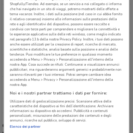
Shopfully/Tiendeo. Ad esempio, se un servizio a noi collegato ci informa
che hai navigato in un sito di viaggi, potremo mostrarti delle offerte a
Via Giorgio Amendola - S.S. 35 Dei Giovi, 37
tema vacanze. Inoltre, i dati sulla posizione (nel caso in cui abbia fornito
Pederno Dugnano
il relativo consenso) insieme alle informazioni sulle prestazioni della
rete e agli identificativi del dispositivo, possono essere raccolte e
6.1 km
CHIUSO
condivisi con terze parti per comprendere e migliorare la connettività e
le esperienze applicative sulle delle reti wireless, come meglio indicato
nel paragrafo 13.b della nostra Privacy Policy. Inoltre, i tuoi dati possono
Via Valassina, 95 Seregno
anche essere utilizzati per la creazione di report, ricerche di mercato,
6.3 km
CHIUSO
scientifiche e statistiche, analisi basate sulla posizione e analisi delle
tendenze. Puoi modificare le tue preferenze in qualsiasi momento
accedendo a Menu > Privacy > Personalizzazione all'interno della
Via Della Guerrina, 98 Monza
nostra App. Cosa succede se rifiuti: Continuerai a visualizzare annunci
6.3 km
CHIUSO
pubblicitari, ma riguarderanno argomenti generici e probabilmente non
saranno rilevanti per i tuoi interessi. Potrai sempre cambiare idea
accedendo a Menu > Privacy > Personalizzazione all'interno della
Viale Monza, 75 Limbiate
nostra App.
7.9 km
CHIUSO
Noi e i nostri partner trattiamo i dati per fornire:
Utilizzare dati di geolocalizzazione precisi. Scansione attiva delle
Tutti i negozi Unieuro
caratteristiche del dispositivo ai fini dell’identificazione. Archiviare
informazioni su dispositivo e/o accedervi. Pubblicità e contenuti
personalizzati, misurazione delle prestazioni dei contenuti e degli
annunci, ricerche sul pubblico, sviluppo di servizi.
Gli sconti del nuovo volantino Unieuro e i
Elenco dei partner