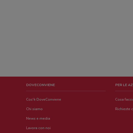
DOVECONVIENE
PER LE A
Cos'è DoveConviene
Cosa facc
Chi siamo
Richieste 
News e media
Lavora con noi