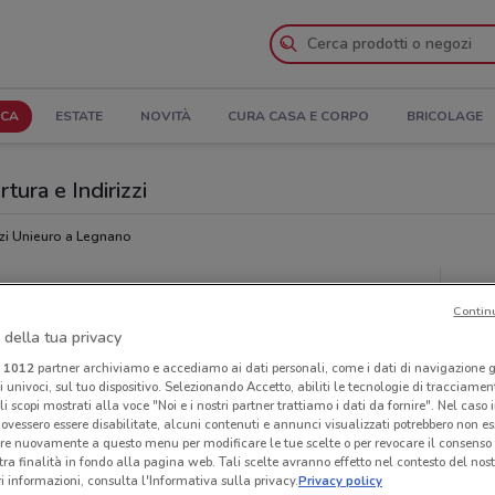
ICA
ESTATE
NOVITÀ
CURA CASA E CORPO
BRICOLAGE
tura e Indirizzi
i Unieuro a Legnano
Ora
Contin
 della tua privacy
i
1012
partner archiviamo e accediamo ai dati personali, come i dati di navigazione g
ri univoci, sul tuo dispositivo. Selezionando Accetto, abiliti le tecnologie di tracciame
li scopi mostrati alla voce "Noi e i nostri partner trattiamo i dati da fornire". Nel caso 
ovessero essere disabilitate, alcuni contenuti e annunci visualizzati potrebbero non ess
re nuovamente a questo menu per modificare le tue scelte o per revocare il consenso
tra finalità in fondo alla pagina web. Tali scelte avranno effetto nel contesto del nost
 informazioni, consulta l'Informativa sulla privacy.
Privacy policy