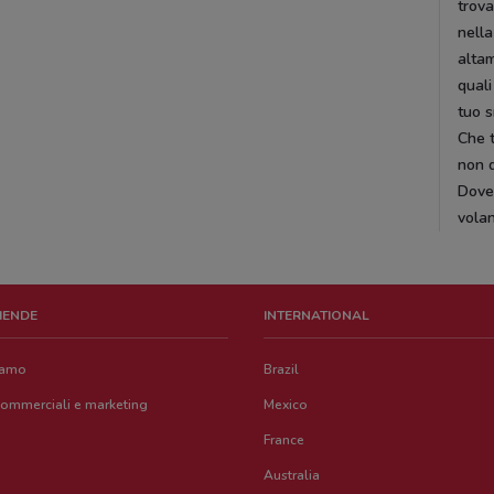
trova
nella
altam
quali
tuo 
Che t
non d
DoveC
volan
ZIENDE
INTERNATIONAL
iamo
Brazil
commerciali e marketing
Mexico
France
Australia