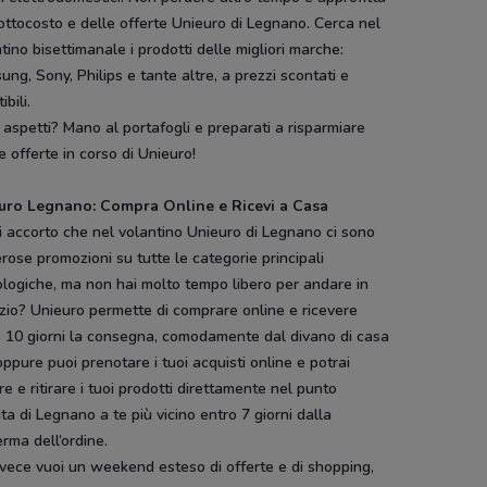
ottocosto e delle offerte Unieuro di Legnano. Cerca nel
tino bisettimanale i prodotti delle migliori marche:
ng, Sony, Philips e tante altre, a prezzi scontati e
tibili.
aspetti? Mano al portafogli e preparati a risparmiare
e offerte in corso di Unieuro!
uro Legnano: Compra Online e Ricevi a Casa
i accorto che nel volantino Unieuro di Legnano ci sono
ose promozioni su tutte le categorie principali
logiche, ma non hai molto tempo libero per andare in
zio? Unieuro permette di comprare online e ricevere
o 10 giorni la consegna, comodamente dal divano di casa
oppure puoi prenotare i tuoi acquisti online e potrai
e e ritirare i tuoi prodotti direttamente nel punto
ta di Legnano a te più vicino entro 7 giorni dalla
rma dell’ordine.
vece vuoi un weekend esteso di offerte e di shopping,