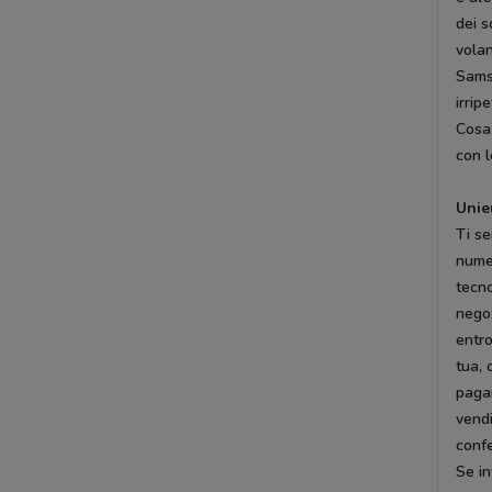
dei s
volan
Samsu
irripe
Cosa 
con l
Unie
Ti se
numer
tecno
nego
entr
tua, 
pagar
vendi
confe
Se in