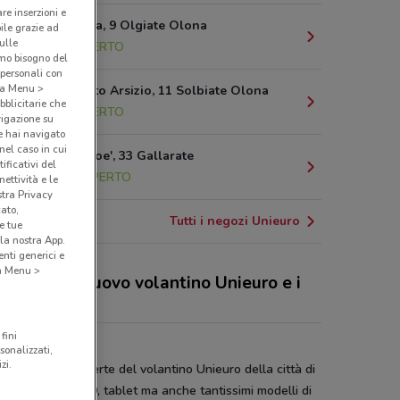
are inserzioni e
Via S. Chiara, 9 Olgiate Olona
bile grazie ad
sulle
5.8 km
APERTO
amo bisogno del
 personali con
o a Menu >
Via Per Busto Arsizio, 11 Solbiate Olona
bblicitarie che
6.7 km
APERTO
vigazione su
e hai navigato
(nel caso in cui
Via Carlo Noe', 33 Gallarate
ificativi del
12.8 km
APERTO
ettività e le
stra Privacy
cato,
Tutti i negozi Unieuro
e tue
la nostra App.
nti generici e
 a Menu >
 sconti del nuovo volantino Unieuro e i
ozi
fini
uro Legnano
sonalizzati,
zi.
isto le nuove offerte del volantino Unieuro della città di
no? TV ultra HD, tablet ma anche tantissimi modelli di