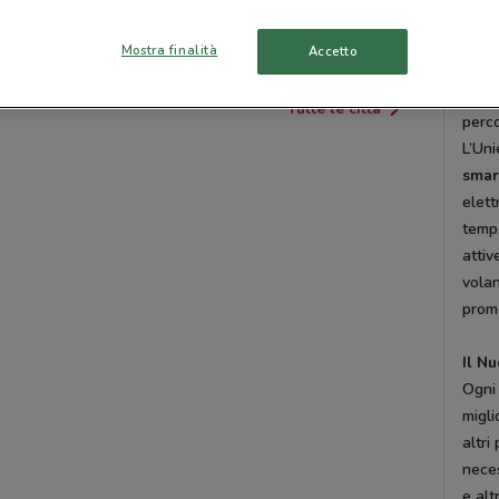
smart
TRADATE
CORNAREDO
tecno
Mostra finalità
Accetto
parte
Lune
Tutte le città
perc
L’Uni
smar
elett
tempo
attiv
volan
promo
Il N
Ogni
migli
altri
neces
e alt