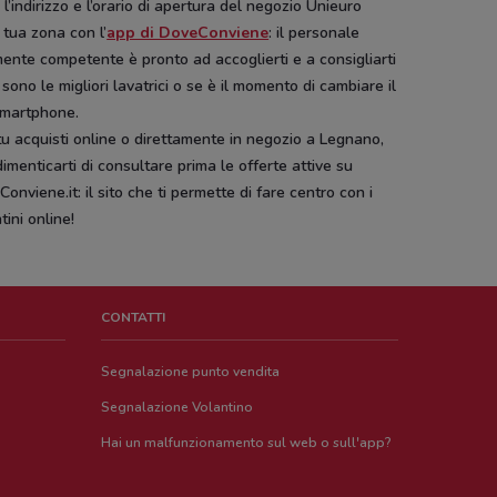
 l’indirizzo e l’orario di apertura del negozio Unieuro
 tua zona con l’
app di DoveConviene
: il personale
ente competente è pronto ad accoglierti e a consigliarti
 sono le migliori lavatrici o se è il momento di cambiare il
smartphone.
u acquisti online o direttamente in negozio a Legnano,
imenticarti di consultare prima le offerte attive su
onviene.it: il sito che ti permette di fare centro con i
tini online!
CONTATTI
Segnalazione punto vendita
Segnalazione Volantino
Hai un malfunzionamento sul web o sull'app?