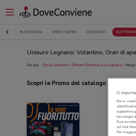
IN EVIDENZA
IPER E SUPER
DISCOUNT
ELETTRON
Unieuro Legnano: Volantino, Orari di aper
Sei qui:
DoveConviene
Offerte Elettronica a Legnano
Negoz
Scopri le Promo del catalogo Unieuro
Ci importa
Noi e i nostr
identificato
supportino g
tecnologie d
Puoi accede
sul link Mos
Per maggiori