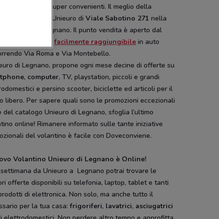
phone a prezzi super convenienti. Il meglio della
logia la trovi da Unieuro di
Viale Sabotino
271
nella
 sud-ovest di Legnano. Il punto vendita è aperto dal
dì al Sabato ed è
facilmente raggiungibile
in auto
orrendo Via Roma e Via Montebello.
euro di Legnano, propone ogni mese decine di offerte su
tphone
,
computer
, TV, playstation, piccoli e grandi
rodomestici e persino scooter, biciclette ed articoli per il
 libero. Per sapere quali sono le promozioni eccezionali
e del catalogo Unieuro di Legnano, sfoglia l’ultimo
tino online! Rimanere informato sulle tante iniziative
zionali del volantino è facile con Doveconviene.
uovo Volantino Unieuro di Legnano è Online!
 settimana da Unieuro a Legnano potrai trovare le
ori offerte disponibili su telefonia, laptop, tablet e tanti
 prodotti di elettronica. Non solo, ma anche tutto il
sario per la tua casa:
frigoriferi
,
lavatrici
,
asciugatrici
ri elettrodomestici. Non perdere altro tempo e approfitta