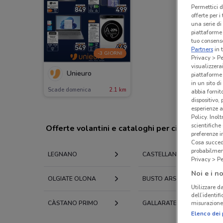
Permettici d
offerte per 
una serie di
piattaforme 
tuo consenso
Partners
in 
-3 GIORNI
Privacy > Pe
visualizzera
Unieuro
piattaforme 
in un sito d
Scade domenica
2.1 km
abbia fornit
dispositivo,
esperienze a
Policy. Inolt
scientifiche
Offerte volantini e cataloghi per città nelle vi
preferenze 
Cosa succede
probabilmen
LEGNANO
CASTELLANZA
Privacy > Pe
Noi e i no
OLGIATE OLONA
BUSTO ARSIZIO
Utilizzare da
dell’identif
CÀSTANO PRIMO
GALLARATE
misurazione 
Elenco dei 