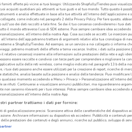
i fornirti offerte più vicine ai tuoi bisogni: Utilizzando Shopfully/Tiendeo puoi visualizz
i tuoi acquisti quotidiani più attinenti ai tuoi gusti e al tuo mondo. Tutto questo è possi
 strumenti e analisi effettuate in base alle tue attività all'interno dell'applicazione e 
collegate, come indicato nel paragrafo 2 della Privacy Policy. Per fare questo, abbi
 sull'uso dei dati raccolti a tale fine. Se dai il tuo consenso condivideremo i tuoi dati
tutto il mondo attraverso l’uso di SDK esterne. Puoi sempre cambiare idea accedend
rsonalizzazione, all’interno della nostra App. Cosa succede se accetti: Le inserzioni pu
i all'interno dell’app potranno trattare di argomenti relativi alla tua cronologia di na
esterne a Shopfully/Tiendeo. Ad esempio, se un servizio a noi collegato ci informa ch
i viaggi, potremo mostrarti delle offerte a tema vacanze. Inoltre, i dati sulla posizione 
o il relativo consenso) insieme alle informazioni sulle prestazioni della rete e agli ident
 possono essere raccolte e condivisi con terze parti per comprendere e migliorare la conn
pplicative sulle delle reti wireless, come meglio indicato nel paragrafo 13.b della no
re, i tuoi dati possono anche essere utilizzati per la creazione di report, ricerche di mer
 e statistiche, analisi basate sulla posizione e analisi delle tendenze. Puoi modificare l
cinanze
in qualsiasi momento accedendo a Menu > Privacy > Personalizzazione all'interno del
 se rifiuti: Continuerai a visualizzare annunci pubblicitari, ma riguarderanno argome
te non saranno rilevanti per i tuoi interessi. Potrai sempre cambiare idea accedendo
CANEGRATE
RESCALDINA
Gli
rsonalizzazione all'interno della nostra App.
neg
stri partner trattiamo i dati per fornire:
SARONNO
RHO
ti di geolocalizzazione precisi. Scansione attiva delle caratteristiche del dispositivo ai 
Unie
icazione. Archiviare informazioni su dispositivo e/o accedervi. Pubblicità e contenuti per
VITTUONE
GARBAGNATE
delle prestazioni dei contenuti e degli annunci, ricerche sul pubblico, sviluppo di servi
Hai v
partner
MILANESE
Legna