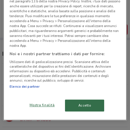
nel paragrafo 13.b della nostra Privacy Policy. Inoltre, i tuoi dati possono
Porta DoveConviene sempre con te!
anche essere utilizzati per la creazione di report, ricerche di mercato,
Puoi trovare le migliori offerte dei negozi vicino a te,
scientifiche e statistiche, analisi basate sulla posizione e analisi delle
salvarle e creare la tua lista del risparmio, comodamente
tendenze. Puoi modificare le tue preferenze in qualsiasi momento
dal tuo cellulare.
accedendo a Menu > Privacy > Personalizzazione all'interno della
nostra App. Cosa succede se rifiuti: Continuerai a visualizzare annunci
SCARICA L’APP
pubblicitari, ma riguarderanno argomenti generici e probabilmente non
saranno rilevanti per i tuoi interessi. Potrai sempre cambiare idea
accedendo a Menu > Privacy > Personalizzazione all'interno della
nostra App.
Negozi PENNY a Legnano
Noi e i nostri partner trattiamo i dati per fornire:
Utilizzare dati di geolocalizzazione precisi. Scansione attiva delle
caratteristiche del dispositivo ai fini dell’identificazione. Archiviare
Via Per Canegrate, 1 Legnano
informazioni su dispositivo e/o accedervi. Pubblicità e contenuti
personalizzati, misurazione delle prestazioni dei contenuti e degli
1.8 km
CHIUSO
annunci, ricerche sul pubblico, sviluppo di servizi.
Elenco dei partner
Via Per Villa Cortese, 90 Legnano
2.8 km
CHIUSO
Mostra finalità
Accetto
Corso Italia, 26 Busto Arsizio
6.4 km
CHIUSO