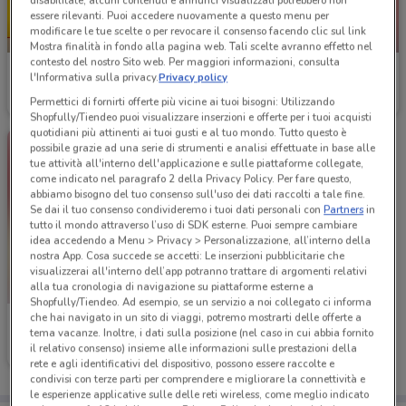
disabilitate, alcuni contenuti e annunci visualizzati potrebbero non
essere rilevanti. Puoi accedere nuovamente a questo menu per
modificare le tue scelte o per revocare il consenso facendo clic sul link
NUOVO
NUOVO
Mostra finalità in fondo alla pagina web. Tali scelte avranno effetto nel
contesto del nostro Sito web. Per maggiori informazioni, consulta
PENNY
PENNY
l'Informativa sulla privacy.
Privacy policy
Permettici di fornirti offerte più vicine ai tuoi bisogni: Utilizzando
Scade mercoledì
1.8 km
Scade mercoledì
1.8 km
Shopfully/Tiendeo puoi visualizzare inserzioni e offerte per i tuoi acquisti
quotidiani più attinenti ai tuoi gusti e al tuo mondo. Tutto questo è
possibile grazie ad una serie di strumenti e analisi effettuate in base alle
tue attività all'interno dell'applicazione e sulle piattaforme collegate,
come indicato nel paragrafo 2 della Privacy Policy. Per fare questo,
abbiamo bisogno del tuo consenso sull'uso dei dati raccolti a tale fine.
Se dai il tuo consenso condivideremo i tuoi dati personali con
Partners
in
tutto il mondo attraverso l’uso di SDK esterne. Puoi sempre cambiare
idea accedendo a Menu > Privacy > Personalizzazione, all’interno della
nostra App. Cosa succede se accetti: Le inserzioni pubblicitarie che
visualizzerai all'interno dell’app potranno trattare di argomenti relativi
alla tua cronologia di navigazione su piattaforme esterne a
Shopfully/Tiendeo. Ad esempio, se un servizio a noi collegato ci informa
che hai navigato in un sito di viaggi, potremo mostrarti delle offerte a
PENNY
tema vacanze. Inoltre, i dati sulla posizione (nel caso in cui abbia fornito
il relativo consenso) insieme alle informazioni sulle prestazioni della
Scade mercoledì
1.8 km
rete e agli identificativi del dispositivo, possono essere raccolte e
condivisi con terze parti per comprendere e migliorare la connettività e
le esperienze applicative sulle delle reti wireless, come meglio indicato