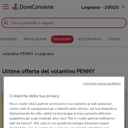
Legnano - 20025
 EVIDENZA
IPER E SUPER
DISCOUNT
ELETTRONICA
ESTATE
volantino PENNY a Legnano
Ultime offerte del volantino PENNY
Continua senza accettare
Ci importa della tua privacy
Noi e i nostri
1012
partner archiviamo e accediamo ai dati personali,
come i dati di navigazione gli o identificatori univoci, sul tuo dispositivo.
Selezionando Accetto, abiliti le tecnologie di tracciamento affinché
supportino gli scopi mostrati alla voce "Noi e i nostri partner trattiamo i
dati da fornire". Nel caso in cui queste tecnologie dovessero essere