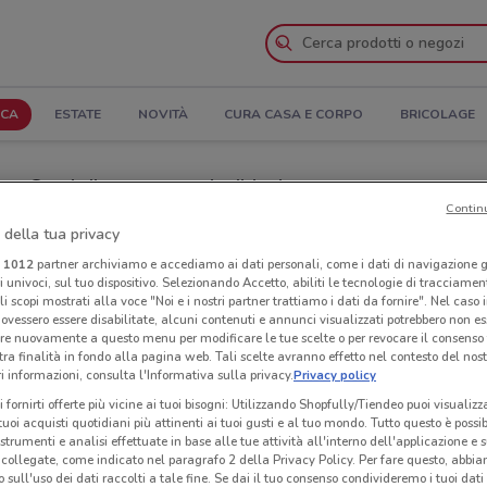
ICA
ESTATE
NOVITÀ
CURA CASA E CORPO
BRICOLAGE
 Orari di apertura e Indirizzi
Contin
 della tua privacy
i Fiducia & Convenienza a Legnano
i
1012
partner archiviamo e accediamo ai dati personali, come i dati di navigazione g
ri univoci, sul tuo dispositivo. Selezionando Accetto, abiliti le tecnologie di tracciame
 Convenienza
Neg
li scopi mostrati alla voce "Noi e i nostri partner trattiamo i dati da fornire". Nel caso 
ovessero essere disabilitate, alcuni contenuti e annunci visualizzati potrebbero non ess
re nuovamente a questo menu per modificare le tue scelte o per revocare il consenso
tra finalità in fondo alla pagina web. Tali scelte avranno effetto nel contesto del nost
 informazioni, consulta l'Informativa sulla privacy.
Privacy policy
i fornirti offerte più vicine ai tuoi bisogni: Utilizzando Shopfully/Tiendeo puoi visualizz
i tuoi acquisti quotidiani più attinenti ai tuoi gusti e al tuo mondo. Tutto questo è possi
 strumenti e analisi effettuate in base alle tue attività all'interno dell'applicazione e 
collegate, come indicato nel paragrafo 2 della Privacy Policy. Per fare questo, abbi
 sull'uso dei dati raccolti a tale fine. Se dai il tuo consenso condivideremo i tuoi dati