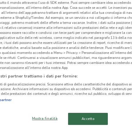
tutto il mondo attraverso l’uso di SDK esterne. Puoi sempre cambiare idea accedend
rsonalizzazione, all’interno della nostra App. Cosa succede se accetti: Le inserzioni pu
i all'interno dell’app potranno trattare di argomenti relativi alla tua cronologia di na
esterne a Shopfully/Tiendeo. Ad esempio, se un servizio a noi collegato ci informa ch
i viaggi, potremo mostrarti delle offerte a tema vacanze. Inoltre, i dati sulla posizione 
o il relativo consenso) insieme alle informazioni sulle prestazioni della rete e agli ident
 possono essere raccolte e condivisi con terze parti per comprendere e migliorare la conn
pplicative sulle delle reti wireless, come meglio indicato nel paragrafo 13.b della no
re, i tuoi dati possono anche essere utilizzati per la creazione di report, ricerche di mer
 e statistiche, analisi basate sulla posizione e analisi delle tendenze. Puoi modificare l
in qualsiasi momento accedendo a Menu > Privacy > Personalizzazione all'interno del
 se rifiuti: Continuerai a visualizzare annunci pubblicitari, ma riguarderanno argome
te non saranno rilevanti per i tuoi interessi. Potrai sempre cambiare idea accedendo
rsonalizzazione all'interno della nostra App.
stri partner trattiamo i dati per fornire:
6.3 km
ti di geolocalizzazione precisi. Scansione attiva delle caratteristiche del dispositivo ai 
icazione. Archiviare informazioni su dispositivo e/o accedervi. Pubblicità e contenuti per
delle prestazioni dei contenuti e degli annunci, ricerche sul pubblico, sviluppo di servi
cinanze
Fid
partner
CANEGRATE
RESCALDINA
Mostra finalità
Accetto
SARONNO
RHO