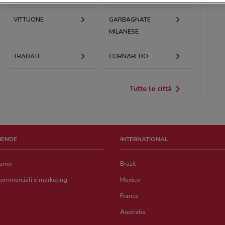
VITTUONE
GARBAGNATE
MILANESE
TRADATE
CORNAREDO
Tutte le città
ZIENDE
INTERNATIONAL
iamo
Brazil
commerciali e marketing
Mexico
France
Australia