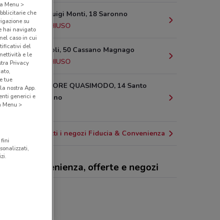
o a Menu >
bblicitarie che
Via Padre Luigi Monti, 18 Saronno
vigazione su
10.1 km
CHIUSO
e hai navigato
(nel caso in cui
ificativi del
Via Gasparoli, 50 Cassano Magnago
ettività e le
10.5 km
CHIUSO
stra Privacy
cato,
e tue
VIA SALVATORE QUASIMODO, 14 Santo
la nostra App.
nti generici e
Stefano Ticino
 a Menu >
11.9 km
Tutti i negozi Fiducia & Convenienza
fini
sonalizzati,
zi.
ucia & Convenienza, offerte e negozi