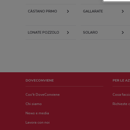
CÀSTANO PRIMO
GALLARATE
LONATE POZZOLO
SOLARO
DOVECONVIENE
PER LE A
Cos'è DoveConviene
Cosa facc
Chi siamo
Richieste 
News e media
Lavora con noi