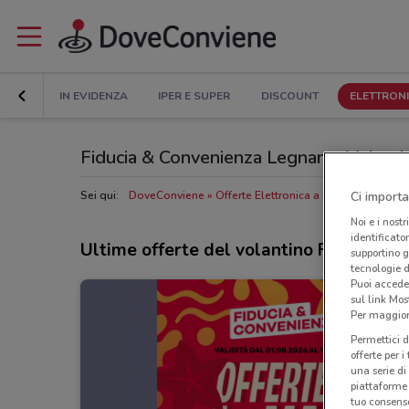
IN EVIDENZA
IPER E SUPER
DISCOUNT
ELETTRON
Fiducia & Convenienza Legnano: Volantino,
Ci importa
Sei qui:
DoveConviene
Offerte Elettronica a Legnano
Negoz
Noi e i nostr
identificato
Ultime offerte del volantino Fiducia &
supportino g
tecnologie d
Puoi accede
sul link Mos
Per maggiori
Permettici d
offerte per 
una serie di
piattaforme 
tuo consenso