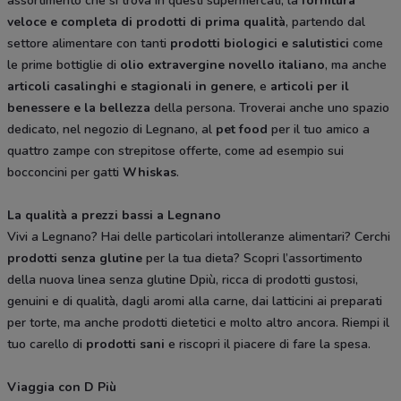
assortimento che si trova in questi supermercati, la
fornitura
veloce e completa di prodotti di prima qualità
, partendo dal
settore alimentare con tanti
prodotti biologici e salutistici
come
le prime bottiglie di
olio extravergine novello italiano
, ma anche
articoli casalinghi e stagionali in genere
, e
articoli per il
benessere e la bellezza
della persona. Troverai anche uno spazio
dedicato, nel negozio di Legnano, al
pet food
per il tuo amico a
quattro zampe con strepitose offerte, come ad esempio sui
bocconcini per gatti
Whiskas
.
La qualità a prezzi bassi a Legnano
Vivi a Legnano? Hai delle particolari intolleranze alimentari? Cerchi
prodotti senza glutine
per la tua dieta? Scopri l’assortimento
della nuova linea senza glutine Dpiù, ricca di prodotti gustosi,
genuini e di qualità, dagli aromi alla carne, dai latticini ai preparati
per torte, ma anche prodotti dietetici e molto altro ancora. Riempi il
tuo carello di
prodotti sani
e riscopri il piacere di fare la spesa.
Viaggia con D Più