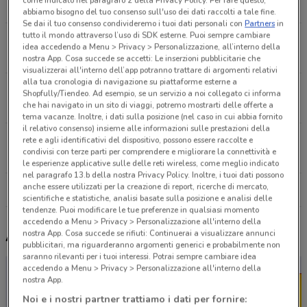
come indicato nel paragrafo 2 della Privacy Policy. Per fare questo,
5.5 km
APERTO
abbiamo bisogno del tuo consenso sull'uso dei dati raccolti a tale fine.
Se dai il tuo consenso condivideremo i tuoi dati personali con
Partners
in
tutto il mondo attraverso l’uso di SDK esterne. Puoi sempre cambiare
Iv Novembre Uboldo
idea accedendo a Menu > Privacy > Personalizzazione, all’interno della
5.6 km
APERTO
nostra App. Cosa succede se accetti: Le inserzioni pubblicitarie che
visualizzerai all'interno dell’app potranno trattare di argomenti relativi
alla tua cronologia di navigazione su piattaforme esterne a
Via Busto Arsizio Fagnano Olona
Shopfully/Tiendeo. Ad esempio, se un servizio a noi collegato ci informa
8.6 km
APERTO
che hai navigato in un sito di viaggi, potremo mostrarti delle offerte a
tema vacanze. Inoltre, i dati sulla posizione (nel caso in cui abbia fornito
il relativo consenso) insieme alle informazioni sulle prestazioni della
Via Giovanni Amendola Saronno
rete e agli identificativi del dispositivo, possono essere raccolte e
condivisi con terze parti per comprendere e migliorare la connettività e
9.1 km
CHIUSO
le esperienze applicative sulle delle reti wireless, come meglio indicato
nel paragrafo 13.b della nostra Privacy Policy. Inoltre, i tuoi dati possono
anche essere utilizzati per la creazione di report, ricerche di mercato,
Tutti i negozi Dpiu
scientifiche e statistiche, analisi basate sulla posizione e analisi delle
tendenze. Puoi modificare le tue preferenze in qualsiasi momento
accedendo a Menu > Privacy > Personalizzazione all'interno della
nostra App. Cosa succede se rifiuti: Continuerai a visualizzare annunci
Altri volantini nelle vicinanze
pubblicitari, ma riguarderanno argomenti generici e probabilmente non
saranno rilevanti per i tuoi interessi. Potrai sempre cambiare idea
accedendo a Menu > Privacy > Personalizzazione all'interno della
nostra App.
Noi e i nostri partner trattiamo i dati per fornire: