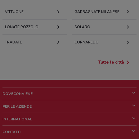
VITTUONE
GARBAGNATE MILANESE
LONATE POZZOLO
SOLARO
TRADATE
CORNAREDO
Tutte le città
DOVECONVIENE
Cos'è DoveConviene
PER LE AZIENDE
Chi siamo
Cosa facciamo
INTERNATIONAL
News e media
Richieste commerciali e marketing
Brazil
CONTATTI
Lavora con noi