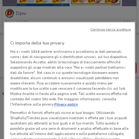
Dpiu
Scade il 16/08
1.6 km
Continua senza accettare
Porta DoveConviene sempre con te!
Ci importa della tua privacy
Puoi trovare le migliori offerte dei negozi vicino a te,
salvarle e creare la tua lista del risparmio, comodamente
Noi e i nostri
1014
partner archiviamo e accediamo ai dati personali,
dal tuo cellulare.
come i dati di navigazione gli o identificatori univoci, sul tuo dispositivo.
Selezionando Accetto, abiliti le tecnologie di tracciamento affinché
SCARICA L’APP
supportino gli scopi mostrati alla voce "Noi e i nostri partner trattiamo i
dati da fornire". Nel caso in cui queste tecnologie dovessero essere
disabilitate, alcuni contenuti e annunci visualizzati potrebbero non
essere rilevanti. Puoi accedere nuovamente a questo menu per
modificare le tue scelte o per revocare il consenso facendo clic sul link
Orari e Negozi Dpiù
Mostra finalità in fondo alla pagina web. Tali scelte avranno effetto nel
contesto del nostro Sito web. Per maggiori informazioni, consulta
l'Informativa sulla privacy.
Privacy policy
Viale Cadorna, 36/38 Legnano
Permettici di fornirti offerte più vicine ai tuoi bisogni: Utilizzando
Shopfully/Tiendeo puoi visualizzare inserzioni e offerte per i tuoi acquisti
1.6 km
CHIUSO
quotidiani più attinenti ai tuoi gusti e al tuo mondo. Tutto questo è
possibile grazie ad una serie di strumenti e analisi effettuate in base alle
Via Magenta, 82 Busto Arsizio
tue attività all'interno dell'applicazione e sulle piattaforme collegate,