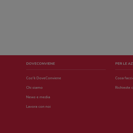
DOVECONVIENE
PER LE A
Cos'è DoveConviene
Cosa facc
Chi siamo
Richieste 
News e media
Lavora con noi