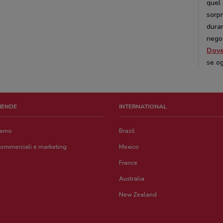
quel 
sorpr
duran
nego
Dov
se og
ZIENDE
INTERNATIONAL
iamo
Brazil
commerciali e marketing
Mexico
France
Australia
New Zealand