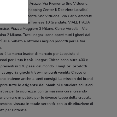
eo Galilei 3 Busto Arsizio, Via Piemonte Snc Vittuone,
o Commerciale Shopping Center Il Destriero Localita'
llazzo - Via Piemonte Snc Vittuone, Via Carlo Amoretti
vate Milanese, Via Tornese 10 Grandate, VIALE ITALIA
rsico, Piazza Maggiore 3 Milano, Corso Vercelli - Via
ina 2 Milano. Tutti i negozi sono aperti tutti i giorni dal
ì alla Sabato e offrono i migliori prodotti per la tua
a.
co
è la marca leader di mercato per l’acquisto di
sori per il tuo
bebè
. I negozi Chicco sono oltre 400 e
 presenti in 170 paesi del mondo.
I migliori prodotti
a categoria giochi
li trovi nei punti vendita Chicco di
no, insieme anche a tanti consigli. La mission del brand
prire tutte le
esigenze dei bambini
e studiare soluzioni
ative per la sicurezza, con la massima cura, creando
ti unici e irripetibili per le diverse tappe della crescita
ambino, vissuta in totale serenità, con la distribuzione di
tti per l'infanzia.