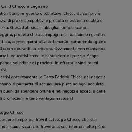
 Card Chicco a Legnano
elici i bambini, questo è l’obiettivo. Chicco da sempre è
zia di prezzi competitivi e prodotti di estrema qualità e
rezza.
Giocattoli sicuri
, abbigliamento e scarpe,
eggini
, prodotti che accompagnano i bambini e i genitori
attesa, ai primi giorni, all’allattamento, garantendo
igiene
otezione
durante la crescita. Ovviamente non mancano i
ttoli educativi
come le costruzioni e i puzzle. Scopri
grande selezione
di prodotti in offerta
e vinci premi
sivi.
scrivi gratuitamente la Carta Fedeltà Chicco nel negozio
gnano, ti permette di accumulare punti ad ogni acquisto,
i buoni da spendere online e nei negozi e accedi a delle
i promozioni, e tanti vantaggi esclusivi!
logo Chicco
erdere tempo, qui trovi il
catalogo Chicco
che stai
ndo, siamo sicuri che troverai al suo interno molto più di