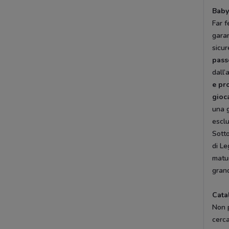
Baby
Far f
garan
sicu
pass
dall’
e pr
gioca
una 
esclu
Sotto
di Le
matur
grand
Cata
Non p
cerca