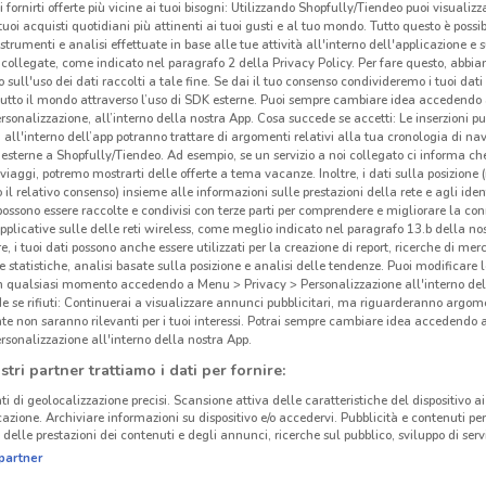
i fornirti offerte più vicine ai tuoi bisogni: Utilizzando Shopfully/Tiendeo puoi visualizz
i tuoi acquisti quotidiani più attinenti ai tuoi gusti e al tuo mondo. Tutto questo è possi
 strumenti e analisi effettuate in base alle tue attività all'interno dell'applicazione e 
collegate, come indicato nel paragrafo 2 della Privacy Policy. Per fare questo, abbi
 sull'uso dei dati raccolti a tale fine. Se dai il tuo consenso condivideremo i tuoi dati
tutto il mondo attraverso l’uso di SDK esterne. Puoi sempre cambiare idea accedend
ato volantini nella tua zona. Riprova più tardi.
rsonalizzazione, all’interno della nostra App. Cosa succede se accetti: Le inserzioni pu
i all'interno dell’app potranno trattare di argomenti relativi alla tua cronologia di na
esterne a Shopfully/Tiendeo. Ad esempio, se un servizio a noi collegato ci informa ch
i viaggi, potremo mostrarti delle offerte a tema vacanze. Inoltre, i dati sulla posizione 
o il relativo consenso) insieme alle informazioni sulle prestazioni della rete e agli ident
 possono essere raccolte e condivisi con terze parti per comprendere e migliorare la conn
pplicative sulle delle reti wireless, come meglio indicato nel paragrafo 13.b della no
re, i tuoi dati possono anche essere utilizzati per la creazione di report, ricerche di mer
cinanze
 e statistiche, analisi basate sulla posizione e analisi delle tendenze. Puoi modificare l
in qualsiasi momento accedendo a Menu > Privacy > Personalizzazione all'interno del
 se rifiuti: Continuerai a visualizzare annunci pubblicitari, ma riguarderanno argome
te non saranno rilevanti per i tuoi interessi. Potrai sempre cambiare idea accedendo
CANEGRATE
RESCALDINA
rsonalizzazione all'interno della nostra App.
stri partner trattiamo i dati per fornire:
SARONNO
RHO
Gli
ti di geolocalizzazione precisi. Scansione attiva delle caratteristiche del dispositivo ai 
neg
icazione. Archiviare informazioni su dispositivo e/o accedervi. Pubblicità e contenuti per
VITTUONE
GARBAGNATE
delle prestazioni dei contenuti e degli annunci, ricerche sul pubblico, sviluppo di servi
MILANESE
partner
Chicc