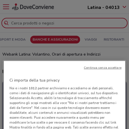
Latina - 04013
SPORT E MODA
BANCHE E ASSICURAZIONI
VIAGGI
RISTORANTI
Webank Latina: Volantino, Orari di apertura e Indirizzi
Continua senza accettare
Ultime offerte del volantino Webank
Ci importa della tua privacy
Noi e i nostri
1012
partner archiviamo e accediamo ai dati personali,
come i dati di navigazione gli o identificatori univoci, sul tuo dispositivo.
Selezionando Accetto, abiliti le tecnologie di tracciamento affinché
supportino gli scopi mostrati alla voce "Noi e i nostri partner trattiamo i
dati da fornire". Nel caso in cui queste tecnologie dovessero essere
disabilitate, alcuni contenuti e annunci visualizzati potrebbero non
essere rilevanti. Puoi accedere nuovamente a questo menu per
modificare le tue scelte o per revocare il consenso facendo clic sul link
Mostra finalità in fondo alla pagina web. Tali scelte avranno effetto nel