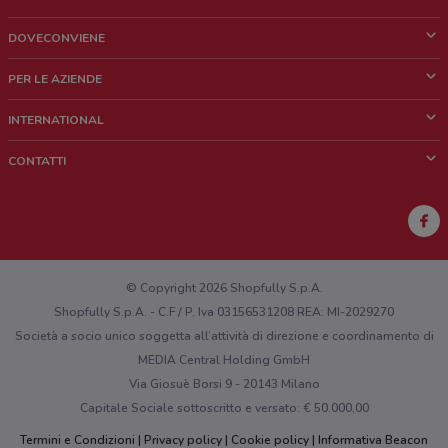
DOVECONVIENE
Cos'è DoveConviene
PER LE AZIENDE
Chi siamo
Cosa facciamo
INTERNATIONAL
News e media
Richieste commerciali e marketing
Brazil
CONTATTI
Lavora con noi
Mexico
Segnalazione punto vendita
France
Segnalazione Volantino
Australia
Hai un malfunzionamento sul web o sull'app?
New Zealand
© Copyright 2026 Shopfully S.p.A.
Shopfully S.p.A. - C.F / P. Iva 03156531208 REA: MI-2029270
Società a socio unico soggetta all’attività di direzione e coordinamento di
MEDIA Central Holding GmbH
Via Giosuè Borsi 9 - 20143 Milano
Capitale Sociale sottoscritto e versato: € 50.000,00
Termini e Condizioni
Privacy policy
Cookie policy
Informativa Beacon