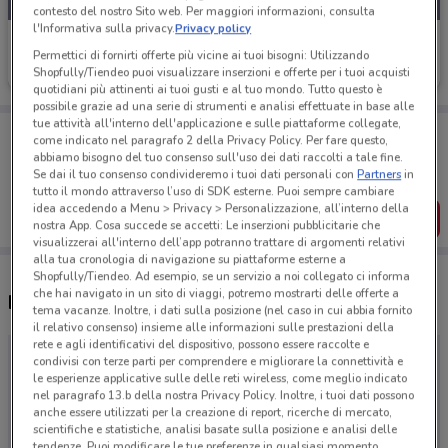
contesto del nostro Sito web. Per maggiori informazioni, consulta
l'Informativa sulla privacy.
Privacy policy
Webank
Permettici di fornirti offerte più vicine ai tuoi bisogni: Utilizzando
Shopfully/Tiendeo puoi visualizzare inserzioni e offerte per i tuoi acquisti
Scade il 30/09
quotidiani più attinenti ai tuoi gusti e al tuo mondo. Tutto questo è
possibile grazie ad una serie di strumenti e analisi effettuate in base alle
tue attività all'interno dell'applicazione e sulle piattaforme collegate,
Porta DoveConviene sempre con te!
come indicato nel paragrafo 2 della Privacy Policy. Per fare questo,
Puoi trovare le migliori offerte dei negozi vicino a te,
abbiamo bisogno del tuo consenso sull'uso dei dati raccolti a tale fine.
salvarle e creare la tua lista del risparmio, comodamente
Se dai il tuo consenso condivideremo i tuoi dati personali con
Partners
in
dal tuo cellulare.
tutto il mondo attraverso l’uso di SDK esterne. Puoi sempre cambiare
idea accedendo a Menu > Privacy > Personalizzazione, all’interno della
SCARICA L’APP
nostra App. Cosa succede se accetti: Le inserzioni pubblicitarie che
visualizzerai all'interno dell’app potranno trattare di argomenti relativi
alla tua cronologia di navigazione su piattaforme esterne a
Shopfully/Tiendeo. Ad esempio, se un servizio a noi collegato ci informa
che hai navigato in un sito di viaggi, potremo mostrarti delle offerte a
Negozi Webank a Latina
tema vacanze. Inoltre, i dati sulla posizione (nel caso in cui abbia fornito
il relativo consenso) insieme alle informazioni sulle prestazioni della
rete e agli identificativi del dispositivo, possono essere raccolte e
condivisi con terze parti per comprendere e migliorare la connettività e
le esperienze applicative sulle delle reti wireless, come meglio indicato
nel paragrafo 13.b della nostra Privacy Policy. Inoltre, i tuoi dati possono
anche essere utilizzati per la creazione di report, ricerche di mercato,
scientifiche e statistiche, analisi basate sulla posizione e analisi delle
tendenze. Puoi modificare le tue preferenze in qualsiasi momento