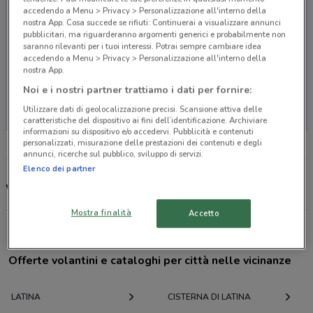
accedendo a Menu > Privacy > Personalizzazione all'interno della
nostra App. Cosa succede se rifiuti: Continuerai a visualizzare annunci
pubblicitari, ma riguarderanno argomenti generici e probabilmente non
saranno rilevanti per i tuoi interessi. Potrai sempre cambiare idea
accedendo a Menu > Privacy > Personalizzazione all'interno della
nostra App.
Noi e i nostri partner trattiamo i dati per fornire:
Non ci sono negozi nelle vicinanze
Utilizzare dati di geolocalizzazione precisi. Scansione attiva delle
caratteristiche del dispositivo ai fini dell’identificazione. Archiviare
informazioni su dispositivo e/o accedervi. Pubblicità e contenuti
personalizzati, misurazione delle prestazioni dei contenuti e degli
annunci, ricerche sul pubblico, sviluppo di servizi.
Elenco dei partner
Webank, offerte e negozi
Mostra finalità
Accetto
Offerte volantini e cataloghi per città nelle vicinanze
LATINA
CISTERNA DI LATINA