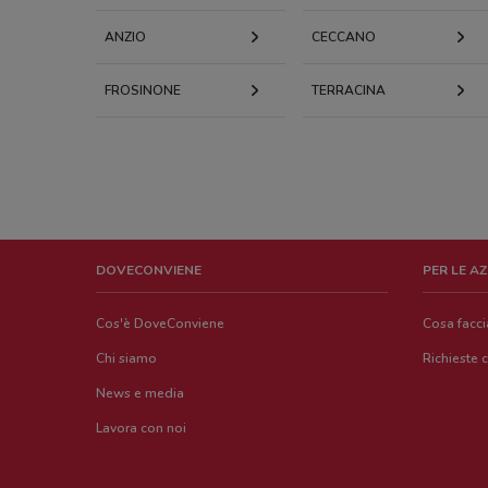
ANZIO
CECCANO
FROSINONE
TERRACINA
DOVECONVIENE
PER LE A
Cos'è DoveConviene
Cosa facc
Chi siamo
Richieste 
News e media
Lavora con noi