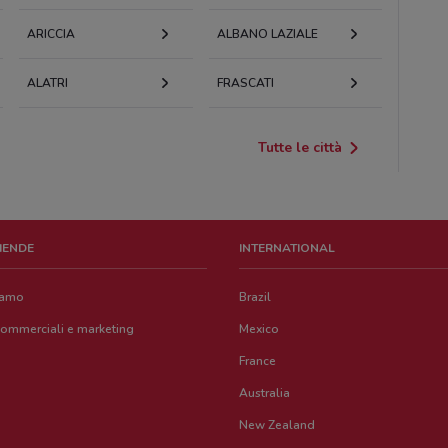
ARICCIA
ALBANO LAZIALE
ALATRI
FRASCATI
Tutte le città
ZIENDE
INTERNATIONAL
iamo
Brazil
commerciali e marketing
Mexico
France
Australia
New Zealand