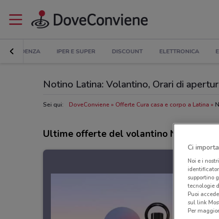
IN EVIDENZA
IPER E SUPER
DISCOUNT
ELETTRONICA
E
Notino Latina: Volantino, Orari di apertura
Sei qui:
DoveConviene
Offerte Cura casa e corpo a Latina
N
Ultime offerte del volantino Notino
Ci importa
Noi e i nostr
identificato
supportino g
tecnologie d
Puoi accede
sul link Mos
Per maggiori