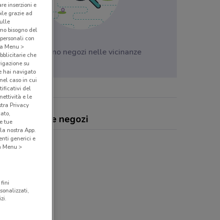
are inserzioni e
bile grazie ad
sulle
amo bisogno del
 personali con
o a Menu >
Non ci sono negozi nelle vicinanze
bblicitarie che
vigazione su
e hai navigato
(nel caso in cui
ificativi del
ettività e le
stra Privacy
cato,
ino, offerte e negozi
e tue
la nostra App.
nti generici e
 a Menu >
fini
sonalizzati,
zi.