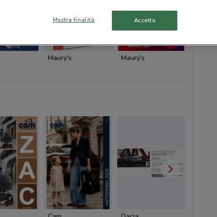
Mostra finalità
Accetto
Maury's
Maury's
Maury'
Cam
Dacia
Pali