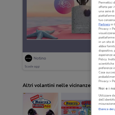
Permettici d
offerte per 
una serie di
piattaforme 
tuo consenso
Partners
in 
Privacy > Pe
visualizzera
piattaforme 
in un sito d
abbia fornit
dispositivo,
esperienze a
Notino
Policy. Inolt
scientifiche
Scade oggi
preferenze 
Cosa succede
probabilmen
Privacy > Pe
Altri volantini nelle vicinanze
Noi e i no
Utilizzare da
dell’identif
misurazione 
Elenco dei 