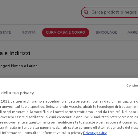
STATE
NOVITÀ
CURA CASA E CORPO
BRICOLAGE
ARRE
 e Indirizzi
egozi Notino a Latina
Neg
Contin
 della tua privacy
i
1012
partner archiviamo e accediamo ai dati personali, come i dati di navigazione g
ri univoci, sul tuo dispositivo. Selezionando Accetto, abiliti le tecnologie di tracciame
li scopi mostrati alla voce "Noi e i nostri partner trattiamo i dati da fornire". Nel caso 
ovessero essere disabilitate, alcuni contenuti e annunci visualizzati potrebbero non ess
re nuovamente a questo menu per modificare le tue scelte o per revocare il consenso
tra finalità in fondo alla pagina web. Tali scelte avranno effetto nel contesto del nost
 informazioni, consulta l'Informativa sulla privacy.
Privacy policy