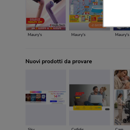
-2 GIORNI
Maury's
Maury's
Maury's
Nuovi prodotti da provare
Sky
Cofidis
Cam