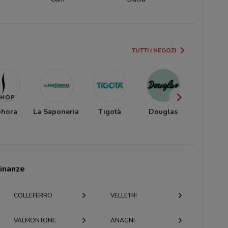
TUTTI I NEGOZI
phora
La Saponeria
Tigotà
Douglas
Wyco
cinanze
COLLEFERRO
VELLETRI
VALMONTONE
ANAGNI