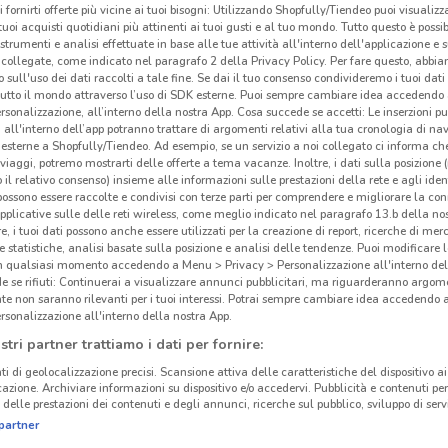
i fornirti offerte più vicine ai tuoi bisogni: Utilizzando Shopfully/Tiendeo puoi visualizz
i tuoi acquisti quotidiani più attinenti ai tuoi gusti e al tuo mondo. Tutto questo è possi
 strumenti e analisi effettuate in base alle tue attività all'interno dell'applicazione e 
collegate, come indicato nel paragrafo 2 della Privacy Policy. Per fare questo, abbi
 sull'uso dei dati raccolti a tale fine. Se dai il tuo consenso condivideremo i tuoi dati
tutto il mondo attraverso l’uso di SDK esterne. Puoi sempre cambiare idea accedend
rsonalizzazione, all’interno della nostra App. Cosa succede se accetti: Le inserzioni pu
i all'interno dell’app potranno trattare di argomenti relativi alla tua cronologia di na
esterne a Shopfully/Tiendeo. Ad esempio, se un servizio a noi collegato ci informa ch
i viaggi, potremo mostrarti delle offerte a tema vacanze. Inoltre, i dati sulla posizione 
o il relativo consenso) insieme alle informazioni sulle prestazioni della rete e agli ident
 possono essere raccolte e condivisi con terze parti per comprendere e migliorare la conn
pplicative sulle delle reti wireless, come meglio indicato nel paragrafo 13.b della no
re, i tuoi dati possono anche essere utilizzati per la creazione di report, ricerche di mer
Not
 e statistiche, analisi basate sulla posizione e analisi delle tendenze. Puoi modificare l
in qualsiasi momento accedendo a Menu > Privacy > Personalizzazione all'interno del
 se rifiuti: Continuerai a visualizzare annunci pubblicitari, ma riguarderanno argome
te non saranno rilevanti per i tuoi interessi. Potrai sempre cambiare idea accedendo
rsonalizzazione all'interno della nostra App.
stri partner trattiamo i dati per fornire:
ti di geolocalizzazione precisi. Scansione attiva delle caratteristiche del dispositivo ai 
icazione. Archiviare informazioni su dispositivo e/o accedervi. Pubblicità e contenuti per
delle prestazioni dei contenuti e degli annunci, ricerche sul pubblico, sviluppo di servi
partner