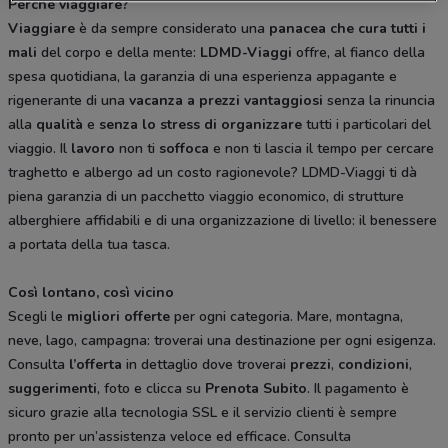
Perché viaggiare?
Viaggiare
è da sempre considerato una
panacea
che cura tutti i
mali
del corpo e della mente:
LDMD-Viaggi
offre, al fianco della
spesa quotidiana, la garanzia di una esperienza appagante e
rigenerante di una
vacanza
a prezzi vantaggiosi
senza la rinuncia
alla
qualità
e
senza lo stress di organizzare
tutti i particolari del
viaggio. Il
lavoro
non ti
soffoca
e non ti lascia il tempo per cercare
traghetto e albergo ad un costo ragionevole? LDMD-Viaggi ti dà
piena garanzia di un pacchetto viaggio economico, di strutture
alberghiere affidabili e di una organizzazione di livello: il benessere
a portata della tua tasca.
Così lontano, così vicino
Scegli le
migliori offerte
per ogni categoria. Mare, montagna,
neve, lago, campagna: troverai una destinazione per ogni esigenza.
Consulta
l’offerta
in dettaglio dove troverai
prezzi
,
condizioni
,
suggerimenti
, foto e clicca su
Prenota
Subito
. Il pagamento è
sicuro grazie alla tecnologia SSL e il servizio clienti è sempre
pronto per un’assistenza veloce ed efficace. Consulta