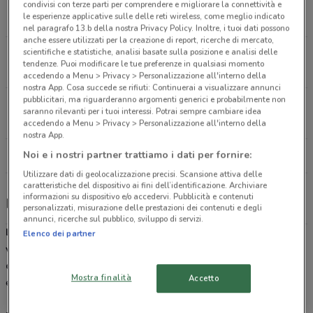
Viale Le Corbusier, Snc Latina
condivisi con terze parti per comprendere e migliorare la connettività e
le esperienze applicative sulle delle reti wireless, come meglio indicato
11.1 km
APERTO
nel paragrafo 13.b della nostra Privacy Policy. Inoltre, i tuoi dati possono
anche essere utilizzati per la creazione di report, ricerche di mercato,
scientifiche e statistiche, analisi basate sulla posizione e analisi delle
Via Casilina Anagni
tendenze. Puoi modificare le tue preferenze in qualsiasi momento
25.6 km
APERTO
accedendo a Menu > Privacy > Personalizzazione all'interno della
nostra App. Cosa succede se rifiuti: Continuerai a visualizzare annunci
pubblicitari, ma riguarderanno argomenti generici e probabilmente non
Via Pontina Km 95,400 Terracina
saranno rilevanti per i tuoi interessi. Potrai sempre cambiare idea
27.7 km
APERTO
accedendo a Menu > Privacy > Personalizzazione all'interno della
nostra App.
Noi e i nostri partner trattiamo i dati per fornire:
Tutti i negozi MD Viaggi
Utilizzare dati di geolocalizzazione precisi. Scansione attiva delle
caratteristiche del dispositivo ai fini dell’identificazione. Archiviare
informazioni su dispositivo e/o accedervi. Pubblicità e contenuti
MD Viaggi, offerte e negozi
personalizzati, misurazione delle prestazioni dei contenuti e degli
annunci, ricerche sul pubblico, sviluppo di servizi.
LDMD-Viaggi
è una piattaforma per l’organizzazione di
viaggi
e
Elenco dei partner
vacanze
offerta dai
marchi
LD
Market
e
MD
Discount
simbolo di
qualità a prezzi vantaggiosi
, in collaborazione con la grande
Mostra finalità
Accetto
esperienza del
Tour Operator Ignas Tour S.p.A.