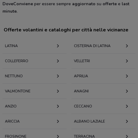
DoveConviene
per essere sempre
aggiornato
su
offerte
e
last
minute
.
Offerte volantini e cataloghi per città nelle vicinanze
LATINA
CISTERNA DI LATINA
COLLEFERRO
VELLETRI
NETTUNO
APRILIA
VALMONTONE
ANAGNI
ANZIO
CECCANO
ARICCIA
ALBANO LAZIALE
FROSINONE
TERRACINA