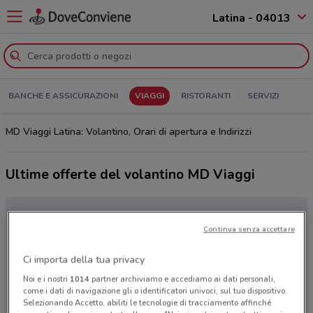
Latina - 04013
BANCHE E ASSICURAZIONI
VIAGGI
RISTORANTI
SERVIZI
MD Viaggi Latina: Volantino, Orari di apertura e Indirizzi
Ultime offerte del volantino MD Viaggi
Continua senza accettare
Ci importa della tua privacy
Noi e i nostri
1014
partner archiviamo e accediamo ai dati personali,
come i dati di navigazione gli o identificatori univoci, sul tuo dispositivo.
Selezionando Accetto, abiliti le tecnologie di tracciamento affinché