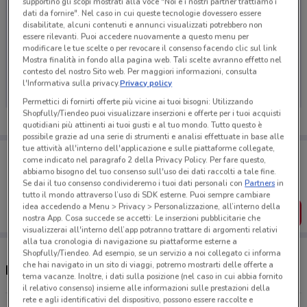
supportino gli scopi mostrati alla voce "Noi e i nostri partner trattiamo i
dati da fornire". Nel caso in cui queste tecnologie dovessero essere
disabilitate, alcuni contenuti e annunci visualizzati potrebbero non
essere rilevanti. Puoi accedere nuovamente a questo menu per
modificare le tue scelte o per revocare il consenso facendo clic sul link
Ci dispiace, al momento non abbiamo pubblicato
Mostra finalità in fondo alla pagina web. Tali scelte avranno effetto nel
volantini nella tua zona. Riprova più tardi.
contesto del nostro Sito web. Per maggiori informazioni, consulta
l'Informativa sulla privacy.
Privacy policy
Permettici di fornirti offerte più vicine ai tuoi bisogni: Utilizzando
Shopfully/Tiendeo puoi visualizzare inserzioni e offerte per i tuoi acquisti
quotidiani più attinenti ai tuoi gusti e al tuo mondo. Tutto questo è
possibile grazie ad una serie di strumenti e analisi effettuate in base alle
tue attività all'interno dell'applicazione e sulle piattaforme collegate,
Porta DoveConviene sempre con te!
come indicato nel paragrafo 2 della Privacy Policy. Per fare questo,
Puoi trovare le migliori offerte dei negozi vicino a te,
abbiamo bisogno del tuo consenso sull'uso dei dati raccolti a tale fine.
salvarle e creare la tua lista del risparmio, comodamente
Se dai il tuo consenso condivideremo i tuoi dati personali con
Partners
in
dal tuo cellulare.
tutto il mondo attraverso l’uso di SDK esterne. Puoi sempre cambiare
idea accedendo a Menu > Privacy > Personalizzazione, all’interno della
SCARICA L’APP
nostra App. Cosa succede se accetti: Le inserzioni pubblicitarie che
visualizzerai all'interno dell’app potranno trattare di argomenti relativi
alla tua cronologia di navigazione su piattaforme esterne a
Shopfully/Tiendeo. Ad esempio, se un servizio a noi collegato ci informa
che hai navigato in un sito di viaggi, potremo mostrarti delle offerte a
Negozi MD Viaggi a Latina
tema vacanze. Inoltre, i dati sulla posizione (nel caso in cui abbia fornito
il relativo consenso) insieme alle informazioni sulle prestazioni della
rete e agli identificativi del dispositivo, possono essere raccolte e