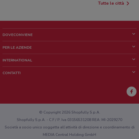
Tutte le città
DOVECONVIENE
Cos'è DoveConviene
PER LE AZIENDE
Chi siamo
Cosa facciamo
INTERNATIONAL
News e media
Richieste commerciali e marketing
Brazil
CONTATTI
Lavora con noi
Mexico
Segnalazione punto vendita
France
Segnalazione Volantino
Australia
Hai un malfunzionamento sul web o sull'app?
New Zealand
© Copyright 2026 Shopfully S.p.A.
Shopfully S.p.A. - C.F / P. Iva 03156531208 REA: MI-2029270
Società a socio unico soggetta all’attività di direzione e coordinamento di
MEDIA Central Holding GmbH