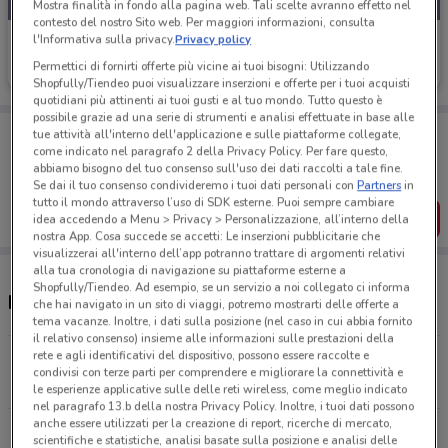
Mostra finalità in fondo alla pagina web. Tali scelte avranno effetto nel
contesto del nostro Sito web. Per maggiori informazioni, consulta
l'Informativa sulla privacy.
Privacy policy
BNL
Permettici di fornirti offerte più vicine ai tuoi bisogni: Utilizzando
Scade il 05/11
9.1 km
Shopfully/Tiendeo puoi visualizzare inserzioni e offerte per i tuoi acquisti
quotidiani più attinenti ai tuoi gusti e al tuo mondo. Tutto questo è
possibile grazie ad una serie di strumenti e analisi effettuate in base alle
Porta DoveConviene sempre con te!
tue attività all'interno dell'applicazione e sulle piattaforme collegate,
Puoi trovare le migliori offerte dei negozi vicino a te,
come indicato nel paragrafo 2 della Privacy Policy. Per fare questo,
salvarle e creare la tua lista del risparmio, comodamente
abbiamo bisogno del tuo consenso sull'uso dei dati raccolti a tale fine.
dal tuo cellulare.
Se dai il tuo consenso condivideremo i tuoi dati personali con
Partners
in
tutto il mondo attraverso l’uso di SDK esterne. Puoi sempre cambiare
SCARICA L’APP
idea accedendo a Menu > Privacy > Personalizzazione, all’interno della
nostra App. Cosa succede se accetti: Le inserzioni pubblicitarie che
visualizzerai all'interno dell’app potranno trattare di argomenti relativi
alla tua cronologia di navigazione su piattaforme esterne a
Shopfully/Tiendeo. Ad esempio, se un servizio a noi collegato ci informa
Negozi BNL a Latina
che hai navigato in un sito di viaggi, potremo mostrarti delle offerte a
tema vacanze. Inoltre, i dati sulla posizione (nel caso in cui abbia fornito
il relativo consenso) insieme alle informazioni sulle prestazioni della
rete e agli identificativi del dispositivo, possono essere raccolte e
Via Emanuele Filiberto, 1 Latina
condivisi con terze parti per comprendere e migliorare la connettività e
9.1 km
le esperienze applicative sulle delle reti wireless, come meglio indicato
nel paragrafo 13.b della nostra Privacy Policy. Inoltre, i tuoi dati possono
anche essere utilizzati per la creazione di report, ricerche di mercato,
V.Le P.Nervi- T.6 Glicini Latina
scientifiche e statistiche, analisi basate sulla posizione e analisi delle