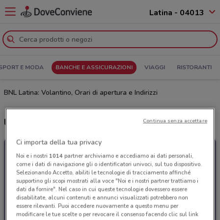
Latina - 04013
SPORT E MODA
BANCHE E ASSICURAZIONI
VIAGGI
RISTORANTI
BNL Latina: Volantino, Orari di apertura e Indirizzi
Ultime offerte del volantino BNL
Continua senza accettare
Ci importa della tua privacy
Noi e i nostri
1014
partner archiviamo e accediamo ai dati personali,
come i dati di navigazione gli o identificatori univoci, sul tuo dispositivo.
Selezionando Accetto, abiliti le tecnologie di tracciamento affinché
supportino gli scopi mostrati alla voce "Noi e i nostri partner trattiamo i
dati da fornire". Nel caso in cui queste tecnologie dovessero essere
disabilitate, alcuni contenuti e annunci visualizzati potrebbero non
essere rilevanti. Puoi accedere nuovamente a questo menu per
modificare le tue scelte o per revocare il consenso facendo clic sul link