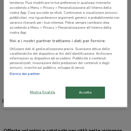
10 km
tendenze. Puoi modificare le tue preferenze in qualsiasi momento
accedendo a Menu > Privacy > Personalizzazione all'interno della
nostra App. Cosa succede se rifiuti: Continuerai a visualizzare annunci
Largo Risorgimento, 6 Cisterna Di Latina
pubblicitari, ma riguarderanno argomenti generici e probabilmente non
saranno rilevanti per i tuoi interessi. Potrai sempre cambiare idea
12.9 km
accedendo a Menu > Privacy > Personalizzazione all'interno della
nostra App.
Via Leonardo Da Vinci, 23 Colleferro
Noi e i nostri partner trattiamo i dati per fornire:
22.1 km
Utilizzare dati di geolocalizzazione precisi. Scansione attiva delle
caratteristiche del dispositivo ai fini dell’identificazione. Archiviare
informazioni su dispositivo e/o accedervi. Pubblicità e contenuti
Via Oberdan, 23/25 Velletri
personalizzati, misurazione delle prestazioni dei contenuti e degli
22.6 km
annunci, ricerche sul pubblico, sviluppo di servizi.
Elenco dei partner
Tutti i negozi BNL
Mostra finalità
Accetto
BNL, offerte e negozi
Offerte volantini e cataloghi per città nelle vicinanze