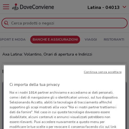
Latina - 04013
SPORT E MODA
BANCHE E ASSICURAZIONI
VIAGGI
RISTORANTI
Axa Latina: Volantino, Orari di apertura e Indirizzi
Ultime offerte del volantino Axa
Continua senza accettare
Ci importa della tua privacy
Noi e i nostri
1014
partner archiviamo e accediamo ai dati personali,
come i dati di navigazione gli o identificatori univoci, sul tuo dispositivo.
Selezionando Accetto, abiliti le tecnologie di tracciamento affinché
supportino gli scopi mostrati alla voce "Noi e i nostri partner trattiamo i
dati da fornire". Nel caso in cui queste tecnologie dovessero essere
disabilitate, alcuni contenuti e annunci visualizzati potrebbero non
essere rilevanti. Puoi accedere nuovamente a questo menu per
modificare le tue scelte o per revocare il consenso facendo clic sul link