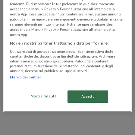
9 km
tendenze. Puoi modificare le tue preferenze in qualsiasi momento
accedendo a Menu > Privacy > Personalizzazione all'interno della
nostra App. Cosa succede se rifiuti: Continuerai a visualizzare annunci
Via Canova, 10 Latina
pubblicitari, ma riguarderanno argomenti generici e probabilmente non
9.4 km
saranno rilevanti per i tuoi interessi. Potrai sempre cambiare idea
accedendo a Menu > Privacy > Personalizzazione all'interno della
nostra App.
Piazza Della Repubblica, 25 Colleferro
Noi e i nostri partner trattiamo i dati per fornire:
21.5 km
Utilizzare dati di geolocalizzazione precisi. Scansione attiva delle
caratteristiche del dispositivo ai fini dell’identificazione. Archiviare
Via Ariana, 10 Velletri
informazioni su dispositivo e/o accedervi. Pubblicità e contenuti
personalizzati, misurazione delle prestazioni dei contenuti e degli
22.2 km
annunci, ricerche sul pubblico, sviluppo di servizi.
Elenco dei partner
Tutti i negozi Axa
Mostra finalità
Accetto
Axa , offerte e negozi
-