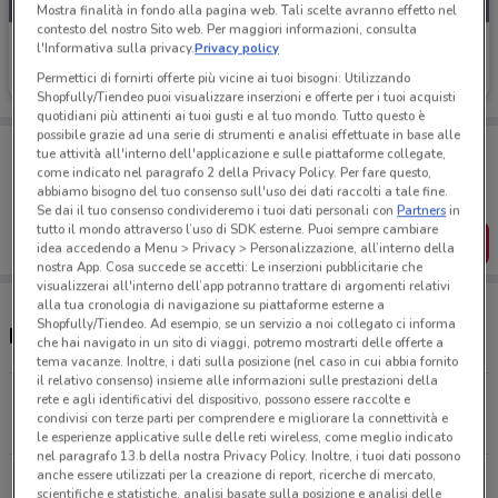
Mostra finalità in fondo alla pagina web. Tali scelte avranno effetto nel
contesto del nostro Sito web. Per maggiori informazioni, consulta
Axa
l'Informativa sulla privacy.
Privacy policy
Permettici di fornirti offerte più vicine ai tuoi bisogni: Utilizzando
Scade il 31/10
8.7 km
Shopfully/Tiendeo puoi visualizzare inserzioni e offerte per i tuoi acquisti
quotidiani più attinenti ai tuoi gusti e al tuo mondo. Tutto questo è
possibile grazie ad una serie di strumenti e analisi effettuate in base alle
Porta DoveConviene sempre con te!
tue attività all'interno dell'applicazione e sulle piattaforme collegate,
Puoi trovare le migliori offerte dei negozi vicino a te,
come indicato nel paragrafo 2 della Privacy Policy. Per fare questo,
salvarle e creare la tua lista del risparmio, comodamente
abbiamo bisogno del tuo consenso sull'uso dei dati raccolti a tale fine.
dal tuo cellulare.
Se dai il tuo consenso condivideremo i tuoi dati personali con
Partners
in
tutto il mondo attraverso l’uso di SDK esterne. Puoi sempre cambiare
SCARICA L’APP
idea accedendo a Menu > Privacy > Personalizzazione, all’interno della
nostra App. Cosa succede se accetti: Le inserzioni pubblicitarie che
visualizzerai all'interno dell’app potranno trattare di argomenti relativi
alla tua cronologia di navigazione su piattaforme esterne a
Shopfully/Tiendeo. Ad esempio, se un servizio a noi collegato ci informa
Negozi Axa a Latina
che hai navigato in un sito di viaggi, potremo mostrarti delle offerte a
tema vacanze. Inoltre, i dati sulla posizione (nel caso in cui abbia fornito
il relativo consenso) insieme alle informazioni sulle prestazioni della
Via Carturan, 38 Latina
rete e agli identificativi del dispositivo, possono essere raccolte e
condivisi con terze parti per comprendere e migliorare la connettività e
8.7 km
le esperienze applicative sulle delle reti wireless, come meglio indicato
nel paragrafo 13.b della nostra Privacy Policy. Inoltre, i tuoi dati possono
anche essere utilizzati per la creazione di report, ricerche di mercato,
Via Don Morosini, 1 Latina
scientifiche e statistiche, analisi basate sulla posizione e analisi delle