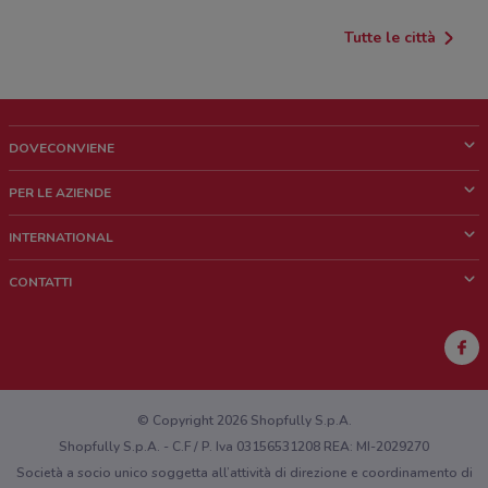
Tutte le città
DOVECONVIENE
Cos'è DoveConviene
PER LE AZIENDE
Chi siamo
Cosa facciamo
INTERNATIONAL
News e media
Richieste commerciali e marketing
Brazil
CONTATTI
Lavora con noi
Mexico
Segnalazione punto vendita
France
Segnalazione Volantino
Australia
Hai un malfunzionamento sul web o sull'app?
New Zealand
© Copyright 2026 Shopfully S.p.A.
Shopfully S.p.A. - C.F / P. Iva 03156531208 REA: MI-2029270
Società a socio unico soggetta all’attività di direzione e coordinamento di