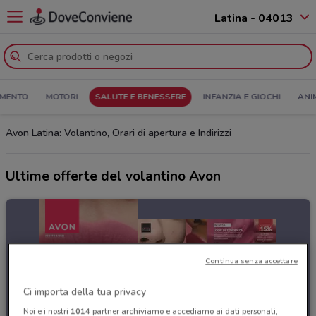
Latina - 04013
MENTO
MOTORI
SALUTE E BENESSERE
INFANZIA E GIOCHI
ANI
Avon Latina: Volantino, Orari di apertura e Indirizzi
Ultime offerte del volantino Avon
Continua senza accettare
Ci importa della tua privacy
Noi e i nostri
1014
partner archiviamo e accediamo ai dati personali,