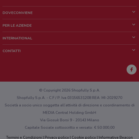
DOVECONVIENE
Cos'è DoveConviene
PER LE AZIENDE
Chi siamo
Cosa facciamo
INTERNATIONAL
News e media
Richieste commerciali e marketing
Brazil
CONTATTI
Lavora con noi
Mexico
Segnalazione punto vendita
France
Segnalazione Volantino
Australia
Hai un malfunzionamento sul web o sull'app?
New Zealand
© Copyright 2026 Shopfully S.p.A.
Shopfully S.p.A. - C.F / P. Iva 03156531208 REA: MI-2029270
Società a socio unico soggetta all’attività di direzione e coordinamento di
MEDIA Central Holding GmbH
Via Giosuè Borsi 9 - 20143 Milano
Capitale Sociale sottoscritto e versato: € 50.000,00
Termini e Condizioni
Privacy policy
Cookie policy
Informativa Beacon