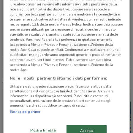
il relativo consenso) insieme alle informazioni sulle prestazioni della
rete e agli identificativi del dispositivo, possono essere raccolte e
condivisi con terze parti per comprendere e migliorare la connettività e
le esperienze applicative sulle delle reti wireless, come meglio indicato
nel paragrafo 13.b della nostra Privacy Policy. Inoltre, i tuoi dati possono
anche essere utilizzati per la creazione di report, ricerche di mercato,
scientifiche e statistiche, analisi basate sulla posizione e analisi delle
Non ci sono negozi nelle vicinanze
tendenze. Puoi modificare le tue preferenze in qualsiasi momento
accedendo a Menu > Privacy > Personalizzazione all'interno della
nostra App. Cosa succede se rifiuti: Continuerai a visualizzare annunci
pubblicitari, ma riguarderanno argomenti generici e probabilmente non
saranno rilevanti per i tuoi interessi. Potrai sempre cambiare idea
accedendo a Menu > Privacy > Personalizzazione all'interno della
nostra App.
Noi e i nostri partner trattiamo i dati per fornire:
Altri volantini nelle vicinanze
Utilizzare dati di geolocalizzazione precisi. Scansione attiva delle
caratteristiche del dispositivo ai fini dell’identificazione. Archiviare
informazioni su dispositivo e/o accedervi. Pubblicità e contenuti
personalizzati, misurazione delle prestazioni dei contenuti e degli
annunci, ricerche sul pubblico, sviluppo di servizi.
Elenco dei partner
Mostra finalità
Accetto