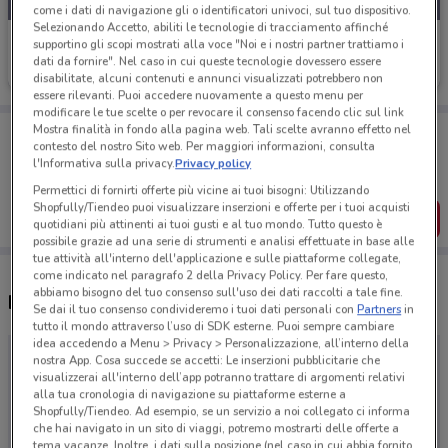
come i dati di navigazione gli o identificatori univoci, sul tuo dispositivo.
Selezionando Accetto, abiliti le tecnologie di tracciamento affinché
Avon
supportino gli scopi mostrati alla voce "Noi e i nostri partner trattiamo i
dati da fornire". Nel caso in cui queste tecnologie dovessero essere
Scade il 31/08
572.6 km
disabilitate, alcuni contenuti e annunci visualizzati potrebbero non
essere rilevanti. Puoi accedere nuovamente a questo menu per
modificare le tue scelte o per revocare il consenso facendo clic sul link
Porta DoveConviene sempre con te!
Mostra finalità in fondo alla pagina web. Tali scelte avranno effetto nel
contesto del nostro Sito web. Per maggiori informazioni, consulta
Puoi trovare le migliori offerte dei negozi vicino a te,
l'Informativa sulla privacy.
Privacy policy
salvarle e creare la tua lista del risparmio, comodamente
dal tuo cellulare.
Permettici di fornirti offerte più vicine ai tuoi bisogni: Utilizzando
Shopfully/Tiendeo puoi visualizzare inserzioni e offerte per i tuoi acquisti
SCARICA L’APP
quotidiani più attinenti ai tuoi gusti e al tuo mondo. Tutto questo è
possibile grazie ad una serie di strumenti e analisi effettuate in base alle
tue attività all'interno dell'applicazione e sulle piattaforme collegate,
come indicato nel paragrafo 2 della Privacy Policy. Per fare questo,
abbiamo bisogno del tuo consenso sull'uso dei dati raccolti a tale fine.
Negozi Avon a Latina
Se dai il tuo consenso condivideremo i tuoi dati personali con
Partners
in
tutto il mondo attraverso l’uso di SDK esterne. Puoi sempre cambiare
idea accedendo a Menu > Privacy > Personalizzazione, all’interno della
nostra App. Cosa succede se accetti: Le inserzioni pubblicitarie che
visualizzerai all'interno dell’app potranno trattare di argomenti relativi
alla tua cronologia di navigazione su piattaforme esterne a
Shopfully/Tiendeo. Ad esempio, se un servizio a noi collegato ci informa
che hai navigato in un sito di viaggi, potremo mostrarti delle offerte a
tema vacanze. Inoltre, i dati sulla posizione (nel caso in cui abbia fornito