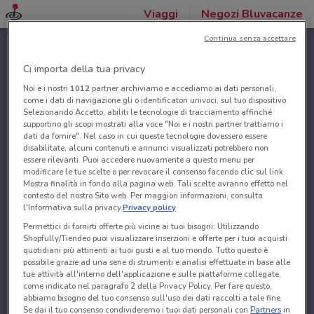
Viaggi
Negozi Bluvacanze
Continua senza accettare
Ci importa della tua privacy
Noi e i nostri
1012
partner archiviamo e accediamo ai dati personali,
come i dati di navigazione gli o identificatori univoci, sul tuo dispositivo.
Selezionando Accetto, abiliti le tecnologie di tracciamento affinché
supportino gli scopi mostrati alla voce "Noi e i nostri partner trattiamo i
dati da fornire". Nel caso in cui queste tecnologie dovessero essere
disabilitate, alcuni contenuti e annunci visualizzati potrebbero non
essere rilevanti. Puoi accedere nuovamente a questo menu per
modificare le tue scelte o per revocare il consenso facendo clic sul link
Mostra finalità in fondo alla pagina web. Tali scelte avranno effetto nel
contesto del nostro Sito web. Per maggiori informazioni, consulta
l'Informativa sulla privacy.
Privacy policy
Permettici di fornirti offerte più vicine ai tuoi bisogni: Utilizzando
Shopfully/Tiendeo puoi visualizzare inserzioni e offerte per i tuoi acquisti
quotidiani più attinenti ai tuoi gusti e al tuo mondo. Tutto questo è
possibile grazie ad una serie di strumenti e analisi effettuate in base alle
tue attività all'interno dell'applicazione e sulle piattaforme collegate,
come indicato nel paragrafo 2 della Privacy Policy. Per fare questo,
abbiamo bisogno del tuo consenso sull'uso dei dati raccolti a tale fine.
Se dai il tuo consenso condivideremo i tuoi dati personali con
Partners
in