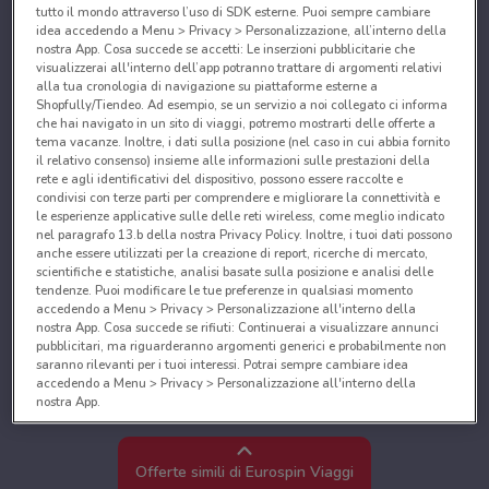
tutto il mondo attraverso l’uso di SDK esterne. Puoi sempre cambiare
idea accedendo a Menu > Privacy > Personalizzazione, all’interno della
nostra App. Cosa succede se accetti: Le inserzioni pubblicitarie che
visualizzerai all'interno dell’app potranno trattare di argomenti relativi
alla tua cronologia di navigazione su piattaforme esterne a
Shopfully/Tiendeo. Ad esempio, se un servizio a noi collegato ci informa
che hai navigato in un sito di viaggi, potremo mostrarti delle offerte a
tema vacanze. Inoltre, i dati sulla posizione (nel caso in cui abbia fornito
il relativo consenso) insieme alle informazioni sulle prestazioni della
rete e agli identificativi del dispositivo, possono essere raccolte e
condivisi con terze parti per comprendere e migliorare la connettività e
le esperienze applicative sulle delle reti wireless, come meglio indicato
nel paragrafo 13.b della nostra Privacy Policy. Inoltre, i tuoi dati possono
anche essere utilizzati per la creazione di report, ricerche di mercato,
scientifiche e statistiche, analisi basate sulla posizione e analisi delle
tendenze. Puoi modificare le tue preferenze in qualsiasi momento
accedendo a Menu > Privacy > Personalizzazione all'interno della
nostra App. Cosa succede se rifiuti: Continuerai a visualizzare annunci
pubblicitari, ma riguarderanno argomenti generici e probabilmente non
saranno rilevanti per i tuoi interessi. Potrai sempre cambiare idea
accedendo a Menu > Privacy > Personalizzazione all'interno della
nostra App.
Noi e i nostri partner trattiamo i dati per fornire:
Utilizzare dati di geolocalizzazione precisi. Scansione attiva delle
Offerte simili di Eurospin Viaggi
caratteristiche del dispositivo ai fini dell’identificazione. Archiviare