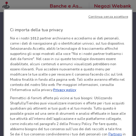
Banche e Assicurazioni
Negozi Webank
Continua senza accettare
Ci importa della tua privacy
Noi e i nostri
1012
partner archiviamo e accediamo ai dati personali,
come i dati di navigazione gli o identificatori univoci, sul tuo dispositivo.
Selezionando Accetto, abiliti le tecnologie di tracciamento affinché
supportino gli scopi mostrati alla voce "Noi e i nostri partner trattiamo i
dati da fornire". Nel caso in cui queste tecnologie dovessero essere
disabilitate, alcuni contenuti e annunci visualizzati potrebbero non
essere rilevanti. Puoi accedere nuovamente a questo menu per
modificare le tue scelte o per revocare il consenso facendo clic sul link
Mostra finalità in fondo alla pagina web. Tali scelte avranno effetto nel
contesto del nostro Sito web. Per maggiori informazioni, consulta
l'Informativa sulla privacy.
Privacy policy
Permettici di fornirti offerte più vicine ai tuoi bisogni: Utilizzando
Shopfully/Tiendeo puoi visualizzare inserzioni e offerte per i tuoi acquisti
quotidiani più attinenti ai tuoi gusti e al tuo mondo. Tutto questo è
possibile grazie ad una serie di strumenti e analisi effettuate in base alle
tue attività all'interno dell'applicazione e sulle piattaforme collegate,
come indicato nel paragrafo 2 della Privacy Policy. Per fare questo,
abbiamo bisogno del tuo consenso sull'uso dei dati raccolti a tale fine.
Se dai il tuo consenso condivideremo i tuoi dati personali con
Partners
in