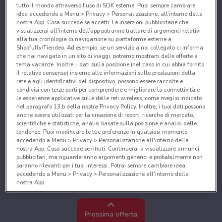
tutto il mondo attraverso l’uso di SDK esterne. Puoi sempre cambiare
idea accedendo a Menu > Privacy > Personalizzazione, all’interno della
nostra App. Cosa succede se accetti: Le inserzioni pubblicitarie che
visualizzerai all'interno dell’app potranno trattare di argomenti relativi
alla tua cronologia di navigazione su piattaforme esterne a
Shopfully/Tiendeo. Ad esempio, se un servizio a noi collegato ci informa
che hai navigato in un sito di viaggi, potremo mostrarti delle offerte a
tema vacanze. Inoltre, i dati sulla posizione (nel caso in cui abbia fornito
il relativo consenso) insieme alle informazioni sulle prestazioni della
rete e agli identificativi del dispositivo, possono essere raccolte e
condivisi con terze parti per comprendere e migliorare la connettività e
le esperienze applicative sulle delle reti wireless, come meglio indicato
nel paragrafo 13.b della nostra Privacy Policy. Inoltre, i tuoi dati possono
anche essere utilizzati per la creazione di report, ricerche di mercato,
scientifiche e statistiche, analisi basate sulla posizione e analisi delle
tendenze. Puoi modificare le tue preferenze in qualsiasi momento
accedendo a Menu > Privacy > Personalizzazione all'interno della
nostra App. Cosa succede se rifiuti: Continuerai a visualizzare annunci
pubblicitari, ma riguarderanno argomenti generici e probabilmente non
saranno rilevanti per i tuoi interessi. Potrai sempre cambiare idea
accedendo a Menu > Privacy > Personalizzazione all'interno della
nostra App.
Noi e i nostri partner trattiamo i dati per fornire:
Utilizzare dati di geolocalizzazione precisi. Scansione attiva delle
Prossima offerta
caratteristiche del dispositivo ai fini dell’identificazione. Archiviare