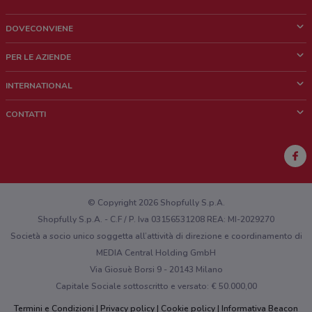
DOVECONVIENE
Cos'è DoveConviene
PER LE AZIENDE
Chi siamo
Cosa facciamo
INTERNATIONAL
News e media
Richieste commerciali e marketing
Brazil
CONTATTI
Lavora con noi
Mexico
Segnalazione punto vendita
France
Segnalazione Volantino
Australia
Hai un malfunzionamento sul web o sull'app?
New Zealand
© Copyright 2026 Shopfully S.p.A.
Shopfully S.p.A. - C.F / P. Iva 03156531208 REA: MI-2029270
Società a socio unico soggetta all’attività di direzione e coordinamento di
MEDIA Central Holding GmbH
Via Giosuè Borsi 9 - 20143 Milano
Capitale Sociale sottoscritto e versato: € 50.000,00
Termini e Condizioni
Privacy policy
Cookie policy
Informativa Beacon