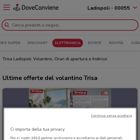
Ladispoli - 00055
ER E SUPER
DISCOUNT
ELETTRONICA
ESTATE
NOVITÀ
CUR
Trisa Ladispoli: Volantino, Orari di apertura e Indirizzi
Ultime offerte del volantino Trisa
Continua senza accettare
Ci importa della tua privacy
Noi e i nostri
1012
partner archiviamo e accediamo ai dati personali,