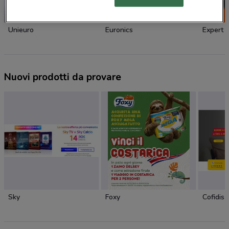
-2 GIORNI
Unieuro
Euronics
Expert
Nuovi prodotti da provare
Sky
Foxy
Cofidis