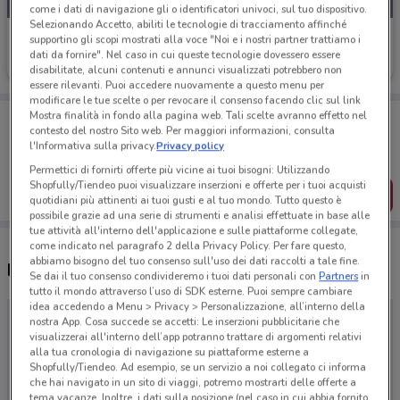
come i dati di navigazione gli o identificatori univoci, sul tuo dispositivo.
Selezionando Accetto, abiliti le tecnologie di tracciamento affinché
Trisa
supportino gli scopi mostrati alla voce "Noi e i nostri partner trattiamo i
dati da fornire". Nel caso in cui queste tecnologie dovessero essere
Scade il 31/12
disabilitate, alcuni contenuti e annunci visualizzati potrebbero non
essere rilevanti. Puoi accedere nuovamente a questo menu per
modificare le tue scelte o per revocare il consenso facendo clic sul link
Porta DoveConviene sempre con te!
Mostra finalità in fondo alla pagina web. Tali scelte avranno effetto nel
contesto del nostro Sito web. Per maggiori informazioni, consulta
Puoi trovare le migliori offerte dei negozi vicino a te,
l'Informativa sulla privacy.
Privacy policy
salvarle e creare la tua lista del risparmio, comodamente
dal tuo cellulare.
Permettici di fornirti offerte più vicine ai tuoi bisogni: Utilizzando
Shopfully/Tiendeo puoi visualizzare inserzioni e offerte per i tuoi acquisti
SCARICA L’APP
quotidiani più attinenti ai tuoi gusti e al tuo mondo. Tutto questo è
possibile grazie ad una serie di strumenti e analisi effettuate in base alle
tue attività all'interno dell'applicazione e sulle piattaforme collegate,
come indicato nel paragrafo 2 della Privacy Policy. Per fare questo,
abbiamo bisogno del tuo consenso sull'uso dei dati raccolti a tale fine.
Negozi Trisa a Ladispoli
Se dai il tuo consenso condivideremo i tuoi dati personali con
Partners
in
tutto il mondo attraverso l’uso di SDK esterne. Puoi sempre cambiare
idea accedendo a Menu > Privacy > Personalizzazione, all’interno della
nostra App. Cosa succede se accetti: Le inserzioni pubblicitarie che
visualizzerai all'interno dell’app potranno trattare di argomenti relativi
alla tua cronologia di navigazione su piattaforme esterne a
Shopfully/Tiendeo. Ad esempio, se un servizio a noi collegato ci informa
che hai navigato in un sito di viaggi, potremo mostrarti delle offerte a
tema vacanze. Inoltre, i dati sulla posizione (nel caso in cui abbia fornito