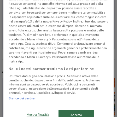
il relativo consenso) insieme alle informazioni sulle prestazioni della
rete e agli identificativi del dispositivo, possono essere raccolte e
condivisi con terze parti per comprendere e migliorare la connettività e
le esperienze applicative sulle delle reti wireless, come meglio indicato
nel paragrafo 13.b della nostra Privacy Policy. Inoltre, i tuoi dati possono
anche essere utilizzati per la creazione di report, ricerche di mercato,
scientifiche e statistiche, analisi basate sulla posizione e analisi delle
Non ci sono negozi nelle vicinanze
tendenze. Puoi modificare le tue preferenze in qualsiasi momento
accedendo a Menu > Privacy > Personalizzazione all'interno della
nostra App. Cosa succede se rifiuti: Continuerai a visualizzare annunci
pubblicitari, ma riguarderanno argomenti generici e probabilmente non
saranno rilevanti per i tuoi interessi. Potrai sempre cambiare idea
accedendo a Menu > Privacy > Personalizzazione all'interno della
nostra App.
Noi e i nostri partner trattiamo i dati per fornire:
Altri volantini nelle vicinanze
Utilizzare dati di geolocalizzazione precisi. Scansione attiva delle
caratteristiche del dispositivo ai fini dell’identificazione. Archiviare
informazioni su dispositivo e/o accedervi. Pubblicità e contenuti
personalizzati, misurazione delle prestazioni dei contenuti e degli
annunci, ricerche sul pubblico, sviluppo di servizi.
Elenco dei partner
Mostra finalità
Accetto