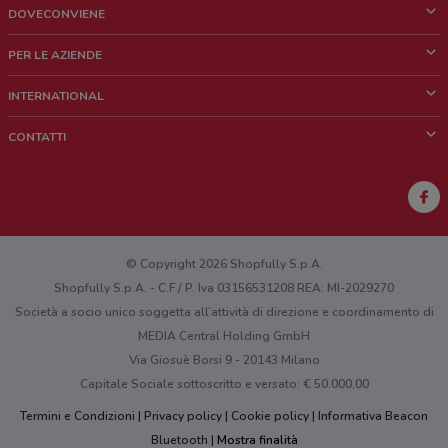
DOVECONVIENE
Cos'è DoveConviene
PER LE AZIENDE
Chi siamo
Cosa facciamo
INTERNATIONAL
News e media
Richieste commerciali e marketing
Brazil
CONTATTI
Lavora con noi
Mexico
Segnalazione punto vendita
France
Segnalazione Volantino
Australia
Hai un malfunzionamento sul web o sull'app?
New Zealand
© Copyright 2026 Shopfully S.p.A.
Shopfully S.p.A. - C.F / P. Iva 03156531208 REA: MI-2029270
Società a socio unico soggetta all’attività di direzione e coordinamento di
MEDIA Central Holding GmbH
Via Giosuè Borsi 9 - 20143 Milano
Capitale Sociale sottoscritto e versato: € 50.000,00
Termini e Condizioni
Privacy policy
Cookie policy
Informativa Beacon
Bluetooth
Mostra finalità