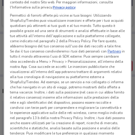
contesto del nostro Sito web. Per maggiori informazioni, consulta
l'Informativa sulla privacy.
Privacy policy
Team 7
Permettici di fornirti offerte più vicine ai tuoi bisogni: Utilizzando
Shopfully/Tiendeo puoi visualizzare inserzioni e offerte per i tuoi acquisti
Scade il 31/01
quotidiani più attinenti ai tuoi gusti e al tuo mondo. Tutto questo è
possibile grazie ad una serie di strumenti e analisi effettuate in base alle
tue attività all'interno dell'applicazione e sulle piattaforme collegate,
Porta DoveConviene sempre con te!
come indicato nel paragrafo 2 della Privacy Policy. Per fare questo,
Puoi trovare le migliori offerte dei negozi vicino a te,
abbiamo bisogno del tuo consenso sull'uso dei dati raccolti a tale fine.
salvarle e creare la tua lista del risparmio, comodamente
Se dai il tuo consenso condivideremo i tuoi dati personali con
Partners
in
dal tuo cellulare.
tutto il mondo attraverso l’uso di SDK esterne. Puoi sempre cambiare
idea accedendo a Menu > Privacy > Personalizzazione, all’interno della
SCARICA L’APP
nostra App. Cosa succede se accetti: Le inserzioni pubblicitarie che
visualizzerai all'interno dell’app potranno trattare di argomenti relativi
alla tua cronologia di navigazione su piattaforme esterne a
Shopfully/Tiendeo. Ad esempio, se un servizio a noi collegato ci informa
che hai navigato in un sito di viaggi, potremo mostrarti delle offerte a
Negozi Team 7 a Ladispoli
tema vacanze. Inoltre, i dati sulla posizione (nel caso in cui abbia fornito
il relativo consenso) insieme alle informazioni sulle prestazioni della
rete e agli identificativi del dispositivo, possono essere raccolte e
condivisi con terze parti per comprendere e migliorare la connettività e
le esperienze applicative sulle delle reti wireless, come meglio indicato
nel paragrafo 13.b della nostra Privacy Policy. Inoltre, i tuoi dati possono
anche essere utilizzati per la creazione di report, ricerche di mercato,
scientifiche e statistiche, analisi basate sulla posizione e analisi delle
tendenze. Puoi modificare le tue preferenze in qualsiasi momento