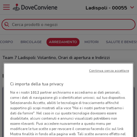
Ladispoli - 00055
 CORPO
BRICOLAGE
ARREDAMENTO
MOTORI
SALUTE E BENES
Team 7 Ladispoli: Volantino, Orari di apertura e Indirizzi
Continua senza accettare
Ultime offerte del volantino Team 7
Ci importa della tua privacy
Noi e i nostri
1012
partner archiviamo e accediamo ai dati personali,
come i dati di navigazione gli o identificatori univoci, sul tuo dispositivo.
Selezionando Accetto, abiliti le tecnologie di tracciamento affinché
supportino gli scopi mostrati alla voce "Noi e i nostri partner trattiamo i
dati da fornire". Nel caso in cui queste tecnologie dovessero essere
disabilitate, alcuni contenuti e annunci visualizzati potrebbero non
essere rilevanti. Puoi accedere nuovamente a questo menu per
modificare le tue scelte o per revocare il consenso facendo clic sul link
Mostra finalità in fondo alla pagina web. Tali scelte avranno effetto nel