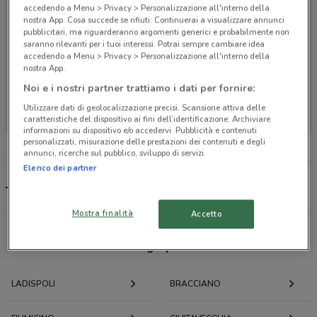
accedendo a Menu > Privacy > Personalizzazione all'interno della
nostra App. Cosa succede se rifiuti: Continuerai a visualizzare annunci
pubblicitari, ma riguarderanno argomenti generici e probabilmente non
saranno rilevanti per i tuoi interessi. Potrai sempre cambiare idea
accedendo a Menu > Privacy > Personalizzazione all'interno della
nostra App.
Noi e i nostri partner trattiamo i dati per fornire:
Non ci sono negozi nelle vicinanze
Utilizzare dati di geolocalizzazione precisi. Scansione attiva delle
caratteristiche del dispositivo ai fini dell’identificazione. Archiviare
informazioni su dispositivo e/o accedervi. Pubblicità e contenuti
personalizzati, misurazione delle prestazioni dei contenuti e degli
annunci, ricerche sul pubblico, sviluppo di servizi.
Elenco dei partner
Team 7, offerte e negozi
Mostra finalità
Accetto
Offerte volantini e cataloghi per città nelle vicinanze
LADISPOLI
BRACCIANO