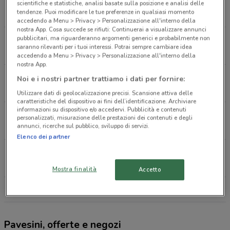
Piazza Giovanni Falcone Ladispoli
scientifiche e statistiche, analisi basate sulla posizione e analisi delle
tendenze. Puoi modificare le tue preferenze in qualsiasi momento
120 m
APERTO
accedendo a Menu > Privacy > Personalizzazione all'interno della
nostra App. Cosa succede se rifiuti: Continuerai a visualizzare annunci
pubblicitari, ma riguarderanno argomenti generici e probabilmente non
Via Odelscalchi, 145 Ladispoli
saranno rilevanti per i tuoi interessi. Potrai sempre cambiare idea
796 m
APERTO
accedendo a Menu > Privacy > Personalizzazione all'interno della
nostra App.
Viale Europa Ladispoli
Noi e i nostri partner trattiamo i dati per fornire:
879 m
APERTO
Utilizzare dati di geolocalizzazione precisi. Scansione attiva delle
caratteristiche del dispositivo ai fini dell’identificazione. Archiviare
informazioni su dispositivo e/o accedervi. Pubblicità e contenuti
Via Odescalchi Ladispoli
personalizzati, misurazione delle prestazioni dei contenuti e degli
annunci, ricerche sul pubblico, sviluppo di servizi.
1.1 km
APERTO
Elenco dei partner
Via Siracusa 2/A Ladispoli
1.3 km
APERTO
Mostra finalità
Accetto
Tutti i negozi Pavesini
Pavesini, offerte e negozi