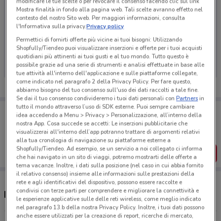
modificare le tue scelte o per revocare il consenso facendo clic sul link
Mostra finalità in fondo alla pagina web. Tali scelte avranno effetto nel
contesto del nostro Sito web. Per maggiori informazioni, consulta
l'Informativa sulla privacy.
Privacy policy
Ci dispiace, al momento non abbiamo pubblicato
Permettici di fornirti offerte più vicine ai tuoi bisogni: Utilizzando
Shopfully/Tiendeo puoi visualizzare inserzioni e offerte per i tuoi acquisti
volantini nella tua zona. Riprova più tardi.
quotidiani più attinenti ai tuoi gusti e al tuo mondo. Tutto questo è
possibile grazie ad una serie di strumenti e analisi effettuate in base alle
tue attività all'interno dell'applicazione e sulle piattaforme collegate,
come indicato nel paragrafo 2 della Privacy Policy. Per fare questo,
abbiamo bisogno del tuo consenso sull'uso dei dati raccolti a tale fine.
Se dai il tuo consenso condivideremo i tuoi dati personali con
Partners
in
tutto il mondo attraverso l’uso di SDK esterne. Puoi sempre cambiare
Porta DoveConviene sempre con te!
idea accedendo a Menu > Privacy > Personalizzazione, all’interno della
Puoi trovare le migliori offerte dei negozi vicino a te,
nostra App. Cosa succede se accetti: Le inserzioni pubblicitarie che
salvarle e creare la tua lista del risparmio, comodamente
visualizzerai all'interno dell’app potranno trattare di argomenti relativi
dal tuo cellulare.
alla tua cronologia di navigazione su piattaforme esterne a
Shopfully/Tiendeo. Ad esempio, se un servizio a noi collegato ci informa
SCARICA L’APP
che hai navigato in un sito di viaggi, potremo mostrarti delle offerte a
tema vacanze. Inoltre, i dati sulla posizione (nel caso in cui abbia fornito
il relativo consenso) insieme alle informazioni sulle prestazioni della
rete e agli identificativi del dispositivo, possono essere raccolte e
condivisi con terze parti per comprendere e migliorare la connettività e
Negozi Pavesini a Ladispoli
le esperienze applicative sulle delle reti wireless, come meglio indicato
nel paragrafo 13.b della nostra Privacy Policy. Inoltre, i tuoi dati possono
anche essere utilizzati per la creazione di report, ricerche di mercato,