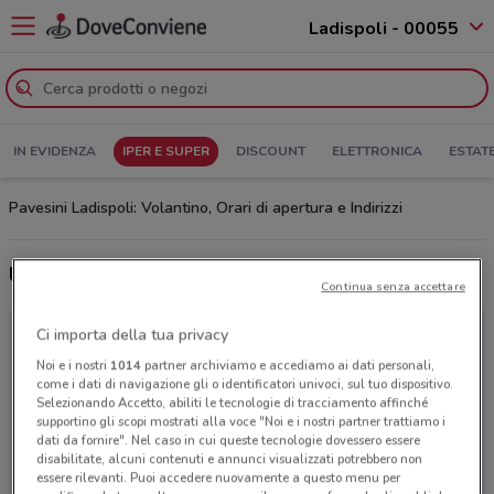
Ladispoli - 00055
IN EVIDENZA
IPER E SUPER
DISCOUNT
ELETTRONICA
ESTAT
Pavesini Ladispoli: Volantino, Orari di apertura e Indirizzi
Ultime offerte del volantino Pavesini
Continua senza accettare
Ci importa della tua privacy
Noi e i nostri
1014
partner archiviamo e accediamo ai dati personali,
come i dati di navigazione gli o identificatori univoci, sul tuo dispositivo.
Selezionando Accetto, abiliti le tecnologie di tracciamento affinché
supportino gli scopi mostrati alla voce "Noi e i nostri partner trattiamo i
dati da fornire". Nel caso in cui queste tecnologie dovessero essere
disabilitate, alcuni contenuti e annunci visualizzati potrebbero non
essere rilevanti. Puoi accedere nuovamente a questo menu per