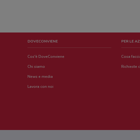
DOVECONVIENE
PER LE A
Cos'è DoveConviene
Cosa facc
Chi siamo
Richieste 
News e media
Lavora con noi