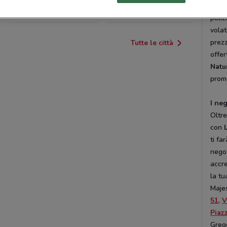
Se st
TIVOLI
APRILIA
puliz
volat
prezz
Tutte le città
offe
Natu
prom
I ne
Oltre
con
ti fa
nego
accre
la tu
Majes
51
,
V
Piaz
Grego