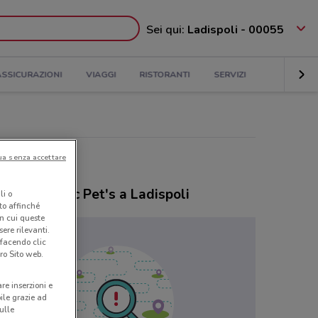
Sei qui:
Ladispoli - 00055
ASSICURAZIONI
VIAGGI
RISTORANTI
SERVIZI
ua senza accettare
ozi Majestic Pet's a Ladispoli
li o
nto affinché
in cui queste
ere rilevanti.
 facendo clic
ro Sito web.
are inserzioni e
bile grazie ad
sulle