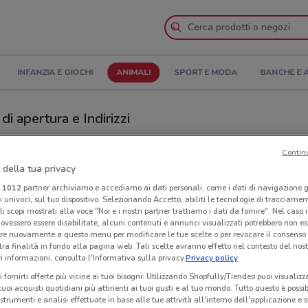
INFANZIA E GIOCHI
ANIMALI
SPORT E MODA
BANCHE E 
di apertura e Indirizzi
ajestic Pet's a Ladispoli
Contin
 della tua privacy
et's
Neg
i
1012
partner archiviamo e accediamo ai dati personali, come i dati di navigazione g
ri univoci, sul tuo dispositivo. Selezionando Accetto, abiliti le tecnologie di tracciame
li scopi mostrati alla voce "Noi e i nostri partner trattiamo i dati da fornire". Nel caso 
ovessero essere disabilitate, alcuni contenuti e annunci visualizzati potrebbero non ess
re nuovamente a questo menu per modificare le tue scelte o per revocare il consenso
tra finalità in fondo alla pagina web. Tali scelte avranno effetto nel contesto del nost
 informazioni, consulta l'Informativa sulla privacy.
Privacy policy
i fornirti offerte più vicine ai tuoi bisogni: Utilizzando Shopfully/Tiendeo puoi visualizz
i tuoi acquisti quotidiani più attinenti ai tuoi gusti e al tuo mondo. Tutto questo è possi
 strumenti e analisi effettuate in base alle tue attività all'interno dell'applicazione e 