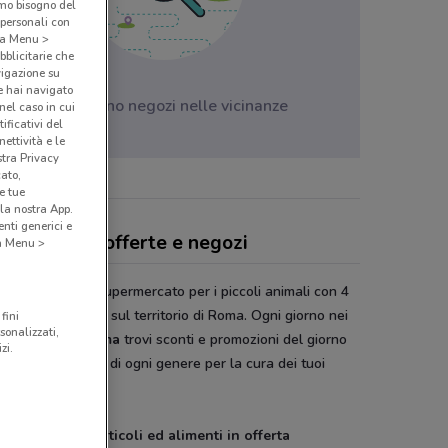
amo bisogno del
 personali con
o a Menu >
bblicitarie che
vigazione su
e hai navigato
Non ci sono negozi nelle vicinanze
(nel caso in cui
ificativi del
ettività e le
stra Privacy
cato,
e tue
la nostra App.
nti generici e
estic Pet's, offerte e negozi
 a Menu >
tic Pet's
è è il supermercato per i piccoli animali con 4
 venditi distribuiti sul territorio di Roma. Ogni giorno nei
fini
sonalizzati,
ti vendita di
Roma
trovi sconti e promozioni del giorno
zi.
omprare prodotti di ogni genere per la cura dei tuoi
li.
li domestici, articoli ed alimenti in offerta