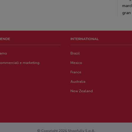
march
gran
ZIENDE
INTERNATIONAL
iamo
Brazil
commerciali e marketing
Mexico
France
Australia
New Zealand
© Copyright 2026 Shopfully S.p.A.