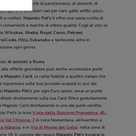
ai cercando prodotti di parafarmacia, di alimenti, di
ia e igiene e accessori vari per cani, gatti, anfibi, pesci,
ili e roditori,
Majestic Pet's
ti offre una vasta scelta di
i convenienti e marche di ottima qualità. Cogli al volo le
rte
Whiskas, Sheba, Royal Canin, Petreet,
ralCode, Hills, Eukanub
a e tantissime altre in
ozione ogni giorno.
gozi di animali a Roma
 alle offerte giornaliere puoi anche accumulare punti
La Majestic Card
, la carta fedeltà a quattro zampe che
rà risparmiare sulle tuoi prossimi acquisti in uno dei
zi
Majestic Pet’s
: per ogni Euro speso, avrai un punto
ditato direttamente sulla tua Card. Ritira gratuitamente
a Majestic Card direttamente in uno dei punti vendita.
tic Pet's lo trovi
Viale della Stazione Prenestina, 45-
ia Val Chisone, 7
in zona Nomentana, all’Aventino a
za Albania
, e in
Via di Monte del Gallo
, nella zona di
rio VII. In ognuno dei negozi
Majestic Pet's
troverai le