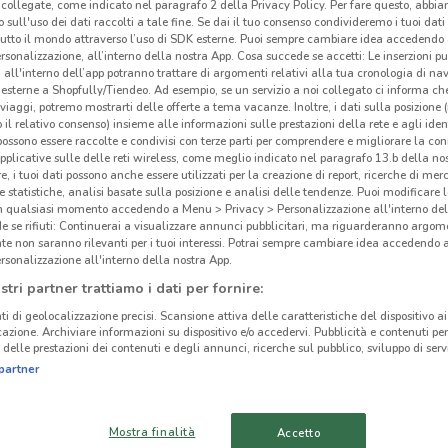
collegate, come indicato nel paragrafo 2 della Privacy Policy. Per fare questo, abbi
 sull'uso dei dati raccolti a tale fine. Se dai il tuo consenso condivideremo i tuoi dati
tutto il mondo attraverso l’uso di SDK esterne. Puoi sempre cambiare idea accedend
rsonalizzazione, all’interno della nostra App. Cosa succede se accetti: Le inserzioni pu
i all'interno dell’app potranno trattare di argomenti relativi alla tua cronologia di na
esterne a Shopfully/Tiendeo. Ad esempio, se un servizio a noi collegato ci informa ch
ato volantini nella tua zona. Riprova più tardi.
i viaggi, potremo mostrarti delle offerte a tema vacanze. Inoltre, i dati sulla posizione 
o il relativo consenso) insieme alle informazioni sulle prestazioni della rete e agli ident
 possono essere raccolte e condivisi con terze parti per comprendere e migliorare la conn
pplicative sulle delle reti wireless, come meglio indicato nel paragrafo 13.b della no
re, i tuoi dati possono anche essere utilizzati per la creazione di report, ricerche di mer
 e statistiche, analisi basate sulla posizione e analisi delle tendenze. Puoi modificare l
in qualsiasi momento accedendo a Menu > Privacy > Personalizzazione all'interno del
 se rifiuti: Continuerai a visualizzare annunci pubblicitari, ma riguarderanno argome
Maj
cinanze
te non saranno rilevanti per i tuoi interessi. Potrai sempre cambiare idea accedendo
rsonalizzazione all'interno della nostra App.
stri partner trattiamo i dati per fornire:
Majes
FIUMICINO
CIVITAVECCHIA
punti
ti di geolocalizzazione precisi. Scansione attiva delle caratteristiche del dispositivo ai 
icazione. Archiviare informazioni su dispositivo e/o accedervi. Pubblicità e contenuti per
4 pun
MONTEROTONDO
CIAMPINO
delle prestazioni dei contenuti e degli annunci, ricerche sul pubblico, sviluppo di servi
per c
partner
anima
VITERBO
GUIDONIA
MONTECELIO
Mostra finalità
Accetto
Anima