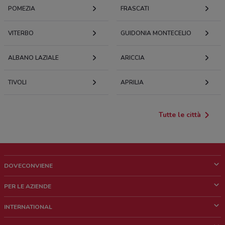
POMEZIA
FRASCATI
VITERBO
GUIDONIA MONTECELIO
ALBANO LAZIALE
ARICCIA
TIVOLI
APRILIA
Tutte le città
DOVECONVIENE
Cos'è DoveConviene
PER LE AZIENDE
Chi siamo
Cosa facciamo
INTERNATIONAL
News e media
Richieste commerciali e marketing
Brazil