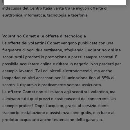
Emilia-Romagna, Lombardia, Marche, Toscana e Veneto. Leader
indiscussa del Centro Italia vanta tra le migliori offerte di
elettronica, informatica, tecnologia e telefonia.
Volantino Comet e le offerte di tecnologia
Le offerte dei
volantini Comet
vengono pubblicate con una
frequenza di ogni due settimane, sfogliando il
volantino online
scopri tutti i prodotti in promozione a prezzi sempre scontati. È
possibile acquistare online e ritirare in negozio. Non perderti per
esempio lavatrici, Tv Led, piccoli elettrodomestici, ma anche
lampadari ed altri accessori per l’illuminazione fino al 35% di
sconto: il risparmio è praticamente sempre assicurato.
Le
offerte Comet
non si limitano agli sconti sul volantino, ma
eliminano tutti quei prezzi e costi nascosti dei concorrenti. Un
esempio pratico? Dopo l’acquisto, grazie al servizio clienti,
trasporto, installazione e assistenza sono gratis, e in base al
prodotto acquistato anche l’estensione della garanzia.