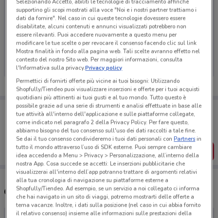
Selezionando Accetto, abiliti le tecnologie di tracciamento affinché
supportino gli scopi mostrati alla voce "Noi e i nostri partner trattiamo i
dati da fornire". Nel caso in cui queste tecnologie dovessero essere
disabilitate, alcuni contenuti e annunci visualizzati potrebbero non
essere rilevanti. Puoi accedere nuovamente a questo menu per
Ci dispiace, al momento non abbiamo pubblicato
modificare le tue scelte o per revocare il consenso facendo clic sul link
volantini nella tua zona. Riprova più tardi.
Mostra finalità in fondo alla pagina web. Tali scelte avranno effetto nel
contesto del nostro Sito web. Per maggiori informazioni, consulta
l'Informativa sulla privacy.
Privacy policy
Permettici di fornirti offerte più vicine ai tuoi bisogni: Utilizzando
Shopfully/Tiendeo puoi visualizzare inserzioni e offerte per i tuoi acquisti
quotidiani più attinenti ai tuoi gusti e al tuo mondo. Tutto questo è
possibile grazie ad una serie di strumenti e analisi effettuate in base alle
Porta DoveConviene sempre con te!
tue attività all'interno dell'applicazione e sulle piattaforme collegate,
Puoi trovare le migliori offerte dei negozi vicino a te,
come indicato nel paragrafo 2 della Privacy Policy. Per fare questo,
salvarle e creare la tua lista del risparmio, comodamente
abbiamo bisogno del tuo consenso sull'uso dei dati raccolti a tale fine.
dal tuo cellulare.
Se dai il tuo consenso condivideremo i tuoi dati personali con
Partners
in
tutto il mondo attraverso l’uso di SDK esterne. Puoi sempre cambiare
SCARICA L’APP
idea accedendo a Menu > Privacy > Personalizzazione, all’interno della
nostra App. Cosa succede se accetti: Le inserzioni pubblicitarie che
visualizzerai all'interno dell’app potranno trattare di argomenti relativi
alla tua cronologia di navigazione su piattaforme esterne a
Shopfully/Tiendeo. Ad esempio, se un servizio a noi collegato ci informa
Orari Comet e negozi
che hai navigato in un sito di viaggi, potremo mostrarti delle offerte a
tema vacanze. Inoltre, i dati sulla posizione (nel caso in cui abbia fornito
il relativo consenso) insieme alle informazioni sulle prestazioni della