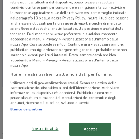
rete e agli identificativi del dispositivo, possono essere raccolte e
condivisi con terze parti per comprendere e migliorare la connettività e
le esperienze applicative sulle delle reti wireless, come meglio indicato
nel paragrafo 13.b della nostra Privacy Policy. Inoltre, i tuoi dati possono
anche essere utilizzati per la creazione di report, ricerche di mercato,
scientifiche e statistiche, analisi basate sulla posizione e analisi delle
tendenze. Puoi modificare le tue preferenze in qualsiasi momento
accedendo a Menu > Privacy > Personalizzazione all'interno della
nostra App. Cosa succede se rifiuti: Continuerai a visualizzare annunci
pubblicitari, ma riguarderanno argomenti generici e probabilmente non
saranno rilevanti per i tuoi interessi. Potrai sempre cambiare idea
accedendo a Menu > Privacy > Personalizzazione all'interno della
nostra App.
Non ci sono negozi nelle vicinanze
Noi e i nostri partner trattiamo i dati per fornire:
Utilizzare dati di geolocalizzazione precisi. Scansione attiva delle
caratteristiche del dispositivo ai fini dell’identificazione. Archiviare
informazioni su dispositivo e/o accedervi. Pubblicità e contenuti
personalizzati, misurazione delle prestazioni dei contenuti e degli
annunci, ricerche sul pubblico, sviluppo di servizi.
Elenco dei partner
Catalogo Comet
Comet
è un’azienda italiana specializzata nella vendita di
Mostra finalità
Accetto
elettrodomestici, elettronica e tecnologia informatica. É presente in