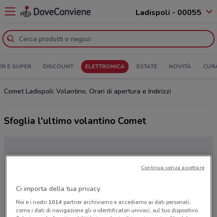
Ladispoli - 00055
ER E SUPER
DISCOUNT
ELETTRONICA
ESTATE
NOVITÀ
CUR
Comet Ladispoli: Volantino, Orari di apertura e Indirizzi
Sfoglia l'ultimo volantino Comet
Continua senza accettare
Ci importa della tua privacy
Noi e i nostri
1014
partner archiviamo e accediamo ai dati personali,
come i dati di navigazione gli o identificatori univoci, sul tuo dispositivo.