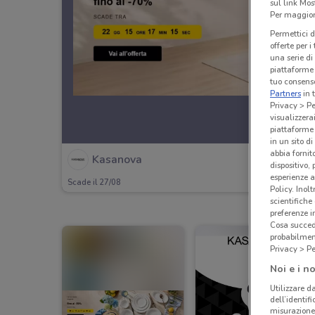
sul link Mos
Per maggiori
Permettici d
offerte per 
una serie di
piattaforme 
tuo consenso
Partners
in 
Privacy > Pe
visualizzera
piattaforme 
in un sito d
abbia fornit
Kasanova
dispositivo,
esperienze a
Scade il 27/08
Policy. Inolt
scientifiche
preferenze 
Cosa succede
probabilmen
Privacy > Pe
Noi e i no
Utilizzare da
dell’identif
misurazione 