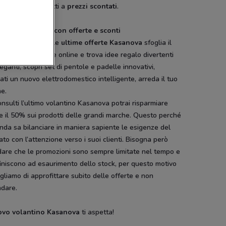
tti e Foppapedretti a
prezzi scontati
.
ntino Kasanova con offerte e sconti
i alla ricerca delle
ultime offerte Kasanova
sfoglia il
tino direttamente online e trova idee regalo divertenti
eganti, scopri set di pentole e padelle innovativi,
ati un nuovo elettrodomestico intelligente, arreda il tuo
ne.
nsulti l’ultimo volantino Kasanova potrai risparmiare
 il 50% sui prodotti delle grandi marche. Questo perché
enda sa bilanciare in maniera sapiente le esigenze del
to con l’attenzione verso i suoi clienti. Bisogna però
dare che le promozioni sono sempre limitate nel tempo e
iniscono ad esaurimento dello stock, per questo motivo
gliamo di approfittare subito delle offerte e non
ndare.
ovo volantino Kasanova
ti aspetta!