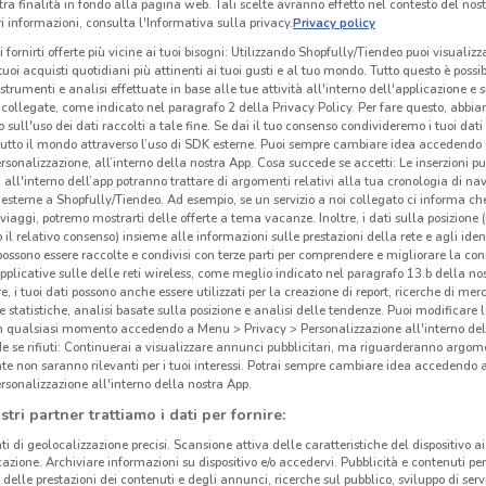
tra finalità in fondo alla pagina web. Tali scelte avranno effetto nel contesto del nost
 informazioni, consulta l'Informativa sulla privacy.
Privacy policy
i fornirti offerte più vicine ai tuoi bisogni: Utilizzando Shopfully/Tiendeo puoi visualizz
i tuoi acquisti quotidiani più attinenti ai tuoi gusti e al tuo mondo. Tutto questo è possi
 strumenti e analisi effettuate in base alle tue attività all'interno dell'applicazione e 
collegate, come indicato nel paragrafo 2 della Privacy Policy. Per fare questo, abbi
 sull'uso dei dati raccolti a tale fine. Se dai il tuo consenso condivideremo i tuoi dati
tutto il mondo attraverso l’uso di SDK esterne. Puoi sempre cambiare idea accedend
rsonalizzazione, all’interno della nostra App. Cosa succede se accetti: Le inserzioni pu
i all'interno dell’app potranno trattare di argomenti relativi alla tua cronologia di na
esterne a Shopfully/Tiendeo. Ad esempio, se un servizio a noi collegato ci informa ch
i viaggi, potremo mostrarti delle offerte a tema vacanze. Inoltre, i dati sulla posizione 
o il relativo consenso) insieme alle informazioni sulle prestazioni della rete e agli ident
 possono essere raccolte e condivisi con terze parti per comprendere e migliorare la conn
pplicative sulle delle reti wireless, come meglio indicato nel paragrafo 13.b della no
942 m
Kas
re, i tuoi dati possono anche essere utilizzati per la creazione di report, ricerche di mer
 e statistiche, analisi basate sulla posizione e analisi delle tendenze. Puoi modificare l
in qualsiasi momento accedendo a Menu > Privacy > Personalizzazione all'interno del
Sei a
 se rifiuti: Continuerai a visualizzare annunci pubblicitari, ma riguarderanno argome
te non saranno rilevanti per i tuoi interessi. Potrai sempre cambiare idea accedendo
un el
rsonalizzazione all'interno della nostra App.
le l
stri partner trattiamo i dati per fornire:
soddi
ti di geolocalizzazione precisi. Scansione attiva delle caratteristiche del dispositivo ai 
un b
icazione. Archiviare informazioni su dispositivo e/o accedervi. Pubblicità e contenuti per
neces
delle prestazioni dei contenuti e degli annunci, ricerche sul pubblico, sviluppo di servi