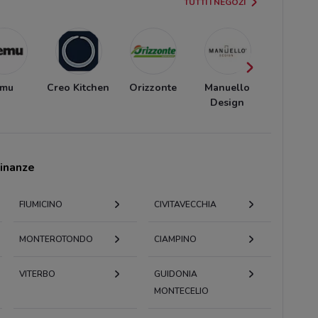
TUTTI I NEGOZI
Emu
Creo Kitchen
Orizzonte
Manuello
Mond
Design
Convenie
cinanze
FIUMICINO
CIVITAVECCHIA
MONTEROTONDO
CIAMPINO
VITERBO
GUIDONIA
MONTECELIO