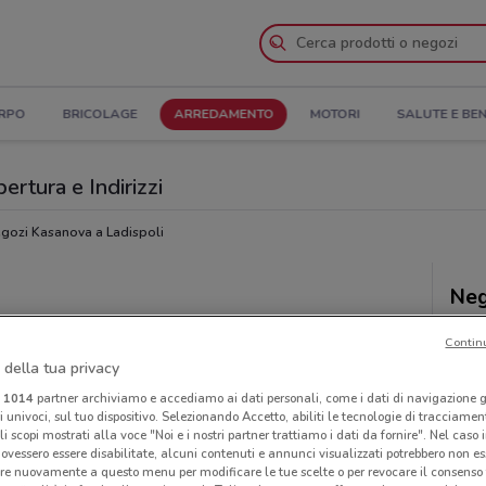
ORPO
BRICOLAGE
ARREDAMENTO
MOTORI
SALUTE E BE
ertura e Indirizzi
gozi Kasanova a Ladispoli
Neg
Contin
 della tua privacy
i
1014
partner archiviamo e accediamo ai dati personali, come i dati di navigazione g
ri univoci, sul tuo dispositivo. Selezionando Accetto, abiliti le tecnologie di tracciame
li scopi mostrati alla voce "Noi e i nostri partner trattiamo i dati da fornire". Nel caso 
ovessero essere disabilitate, alcuni contenuti e annunci visualizzati potrebbero non ess
re nuovamente a questo menu per modificare le tue scelte o per revocare il consenso