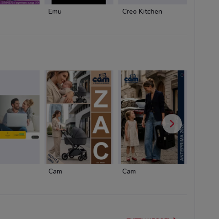
Emu
Creo Kitchen
Orizzo
Cam
Cam
Pali