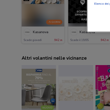
Elenco dei 
-5 GIORNI
Kasanova
Kasanova
Scade giovedì
942 m
Scade il 19/05
942 m
Altri volantini nelle vicinanze
NUOVO