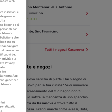
ro Sito web.
Via Geminiano Montanari-Via Antonio
are inserzioni e
Pacinotti, 4 Fiumicino
bile grazie ad
24.8 km
APERTO
sulle
amo bisogno del
 personali con
Viale Bramante, Snc Fiumicino
o a Menu >
25.6 km
bblicitarie che
vigazione su
e hai navigato
Tutti i negozi Kasanova
(nel caso in cui
ificativi del
ettività e le
stra Privacy
anova, offerte e negozi
cato,
e tue
la nostra App.
lla ricerca di un nuovo servizio di piatti? Hai bisogno di
nti generici e
 a Menu >
ettrodomestico nuovo per la tua cucina? Vuoi rinnovare
ampade di casa? L’arredamento del tuo bagno non ti
sfa più? Il corridoio soffre la mancanza di uno specchio,
fini
ello specchio? Entra da
Kasanova
e trova tutto il
sonalizzati,
sario per la tua casa. Grandi marchi come Alessi, Brita,
zi.