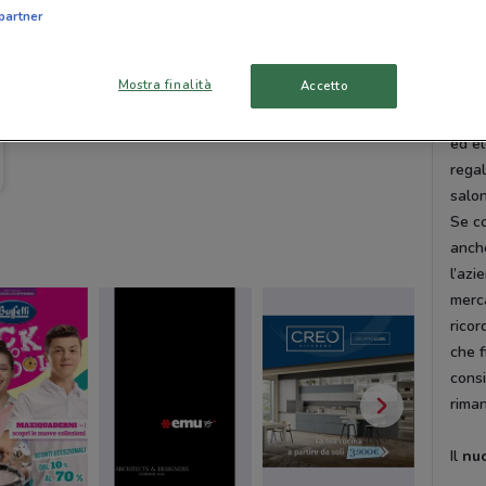
Biale
partner
Vola
Mostra finalità
Accetto
Se se
volan
ed el
regal
salo
Se co
anche
l’azi
merca
ricor
che f
consi
rima
Il
nu