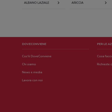
ALBANO LAZIALE
ARICCIA
DOVECONVIENE
PER LE A
Cos'è DoveConviene
Cosa facc
Chi siamo
Richieste 
News e media
Lavora con noi