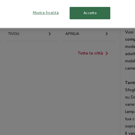
resis
sono
VITERBO
GUIDONIA
Mostra finalità
Accetto
grupp
MONTECELIO
merc
Vuoi
TIVOLI
APRILIA
comp
moder
Tutte le città
adatt
mobil
camer
Tant
Sfogl
su Do
varie
lamp
tua c
sopra
Il va