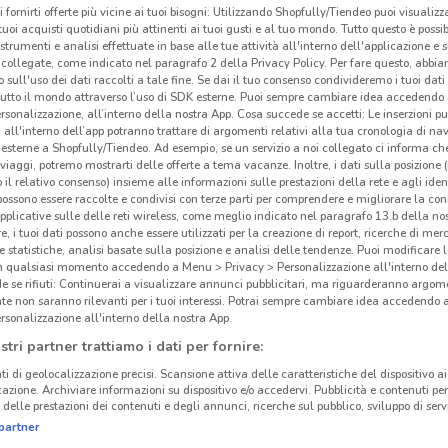
i fornirti offerte più vicine ai tuoi bisogni: Utilizzando Shopfully/Tiendeo puoi visualizz
i tuoi acquisti quotidiani più attinenti ai tuoi gusti e al tuo mondo. Tutto questo è possi
 strumenti e analisi effettuate in base alle tue attività all'interno dell'applicazione e 
collegate, come indicato nel paragrafo 2 della Privacy Policy. Per fare questo, abbi
 sull'uso dei dati raccolti a tale fine. Se dai il tuo consenso condivideremo i tuoi dati
Gli
tutto il mondo attraverso l’uso di SDK esterne. Puoi sempre cambiare idea accedend
rsonalizzazione, all’interno della nostra App. Cosa succede se accetti: Le inserzioni pu
Con
i all'interno dell’app potranno trattare di argomenti relativi alla tua cronologia di na
esterne a Shopfully/Tiendeo. Ad esempio, se un servizio a noi collegato ci informa ch
i viaggi, potremo mostrarti delle offerte a tema vacanze. Inoltre, i dati sulla posizione 
Mondo
o il relativo consenso) insieme alle informazioni sulle prestazioni della rete e agli ident
trovi
 possono essere raccolte e condivisi con terze parti per comprendere e migliorare la conn
pplicative sulle delle reti wireless, come meglio indicato nel paragrafo 13.b della no
Monta
re, i tuoi dati possono anche essere utilizzati per la creazione di report, ricerche di mer
Luned
 e statistiche, analisi basate sulla posizione e analisi delle tendenze. Puoi modificare l
24.4 km
spes
in qualsiasi momento accedendo a Menu > Privacy > Personalizzazione all'interno del
 se rifiuti: Continuerai a visualizzare annunci pubblicitari, ma riguarderanno argome
Mon
te non saranno rilevanti per i tuoi interessi. Potrai sempre cambiare idea accedendo
nell
rsonalizzazione all'interno della nostra App.
cinanze
atten
stri partner trattiamo i dati per fornire:
qual
ti di geolocalizzazione precisi. Scansione attiva delle caratteristiche del dispositivo ai 
L'esp
FIUMICINO
CIVITAVECCHIA
icazione. Archiviare informazioni su dispositivo e/o accedervi. Pubblicità e contenuti per
delle prestazioni dei contenuti e degli annunci, ricerche sul pubblico, sviluppo di servi
vendi
partner
part
MONTEROTONDO
CIAMPINO