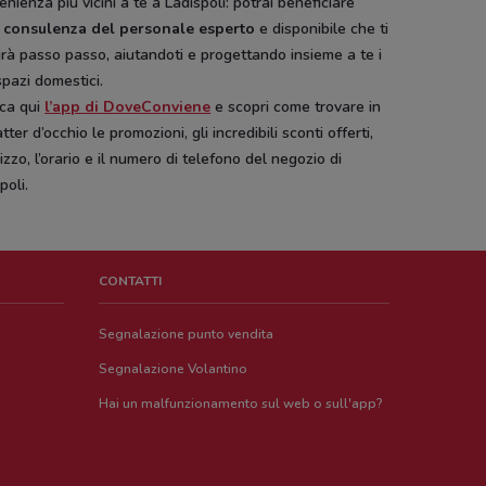
nienza più vicini a te a Ladispoli: potrai beneficiare
a
consulenza del personale esperto
e disponibile che ti
rà passo passo, aiutandoti e progettando insieme a te i
spazi domestici.
ica qui
l’app di DoveConviene
e scopri come trovare in
tter d’occhio le promozioni, gli incredibili sconti offerti,
irizzo, l’orario e il numero di telefono del negozio di
poli.
CONTATTI
Segnalazione punto vendita
Segnalazione Volantino
Hai un malfunzionamento sul web o sull'app?