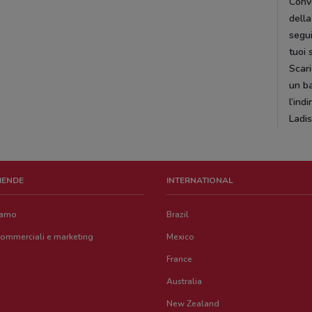
Conve
dell
segui
tuoi 
Scar
un ba
l’ind
Ladis
ZIENDE
INTERNATIONAL
iamo
Brazil
commerciali e marketing
Mexico
France
Australia
New Zealand