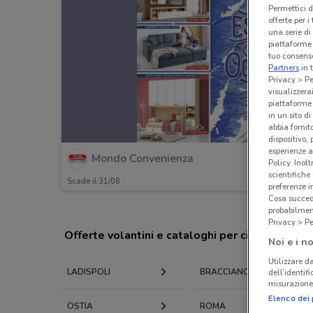
Permettici d
offerte per 
una serie di
piattaforme 
tuo consenso
Partners
in 
Privacy > Pe
visualizzera
piattaforme 
in un sito d
abbia fornit
dispositivo,
esperienze a
Mondo Convenienza
Policy. Inolt
scientifiche
Scade il 31/08
preferenze 
Cosa succede
probabilmen
Privacy > Pe
Offerte volantini e cataloghi per città nelle vi
Noi e i no
Utilizzare da
LADISPOLI
BRACCIANO
dell’identif
misurazione 
Elenco dei 
OSTIA
ROMA