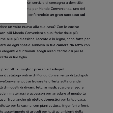
tenti e duraturi e un servizio di consegna a domicilio,
 la formula vincente per Mondo Convenienza, uno dei
i leader in Italia, conferendole un
gran successo sul
ato.
 dare un volto nuovo alla tua casa? Con le
cucine
onibili
Mondo Convenienza puoi farlo: dalle più
ne alle più classiche, laccate o in legno, sono fatte per
arsi ad ogni spazio. Rinnova la tua
camera da letto
con
i eleganti e funzionali, scegli arredi fantasiosi per la
etta di tuo figlio.
i prodotti al miglior prezzo a Ladispoli
ia il catalogo online di Mondo Convenienza di Ladispoli
veConviene: potrai trovare le offerte sulla grande
tà di modelli di
divani
, letti,
armadi
, scarpiere,
sedie
,
adari,
materassi
e accessori per arredare al meglio la
asa. Trovi anche gli
elettrodomestici
per la tua casa,
ttutto per la cucina, con piani cottura, frigoriferi e forni.
sto assortimento di articoli per tutti gli ambienti della