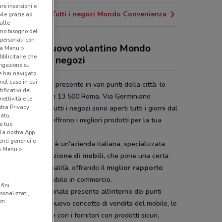
are inserzioni e
Tutti i negozi Mondo Convenienza
bile grazie ad
sulle
amo bisogno del
 personali con
 sconti del nuovo volantino Mondo
o a Menu >
bblicitarie che
venienza e i negozi
vigazione su
e hai navigato
(nel caso in cui
 Convenienza è presente in vari punti della città: lo
ificativi del
 in S.S. Aurelia Km 13 500 Roma, Via Germiniano
ettività e le
stra Privacy
nari Fiumicino. Tutti i negozi sono aperti tutti i giorni dal
cato,
ì alla Sabato e offrono i migliori prodotti per la tua
e tue
a.
la nostra App.
nti generici e
do Convenienza
è un'azienda italiana, specializzata
 a Menu >
a
grande distribuzione di mobili
, che pone una certa
zione verso la qualità, offrendo il
miglior rapporto
ità prezzo
disponibile in commercio.
fini
erienza del personale presente all'interno dei punti
sonalizzati,
zi.
tadi Ladispoli, il nuovo concetto di vendita del mobile, le
nership esclusive
con i fornitori con prodotti sicuri,