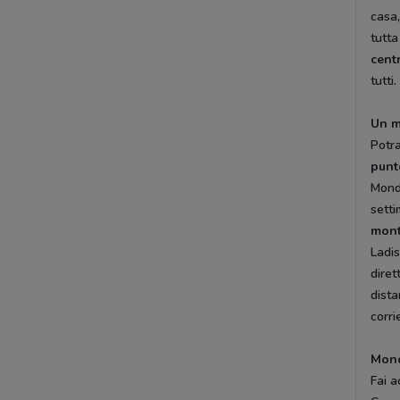
casa,
tutta
cent
tutti.
Un m
Potra
punt
Mondo
setti
mon
Ladis
diret
dista
corri
Mond
Fai a