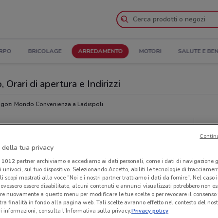
ORPO
BRICOLAGE
ARREDAMENTO
MOTORI
SALUTE E BE
Orari di apertura e Indirizzi
gozi Mondo Convenienza a Ladispoli
Ora
Contin
 della tua privacy
i
1012
partner archiviamo e accediamo ai dati personali, come i dati di navigazione g
ri univoci, sul tuo dispositivo. Selezionando Accetto, abiliti le tecnologie di tracciame
li scopi mostrati alla voce "Noi e i nostri partner trattiamo i dati da fornire". Nel caso 
ovessero essere disabilitate, alcuni contenuti e annunci visualizzati potrebbero non ess
re nuovamente a questo menu per modificare le tue scelte o per revocare il consenso
tra finalità in fondo alla pagina web. Tali scelte avranno effetto nel contesto del nost
 informazioni, consulta l'Informativa sulla privacy.
Privacy policy