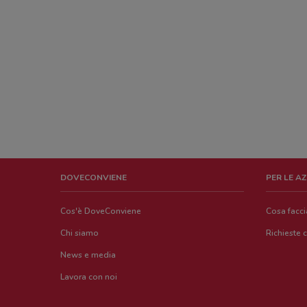
DOVECONVIENE
PER LE A
Cos'è DoveConviene
Cosa facc
Chi siamo
Richieste 
News e media
Lavora con noi