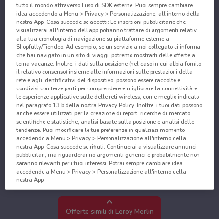
tutto il mondo attraverso l’uso di SDK esterne. Puoi sempre cambiare
idea accedendo a Menu > Privacy > Personalizzazione, all’interno della
nostra App. Cosa succede se accetti: Le inserzioni pubblicitarie che
visualizzerai all'interno dell’app potranno trattare di argomenti relativi
alla tua cronologia di navigazione su piattaforme esterne a
Shopfully/Tiendeo. Ad esempio, se un servizio a noi collegato ci informa
che hai navigato in un sito di viaggi, potremo mostrarti delle offerte a
tema vacanze. Inoltre, i dati sulla posizione (nel caso in cui abbia fornito
il relativo consenso) insieme alle informazioni sulle prestazioni della
rete e agli identificativi del dispositivo, possono essere raccolte e
condivisi con terze parti per comprendere e migliorare la connettività e
le esperienze applicative sulle delle reti wireless, come meglio indicato
nel paragrafo 13.b della nostra Privacy Policy. Inoltre, i tuoi dati possono
anche essere utilizzati per la creazione di report, ricerche di mercato,
scientifiche e statistiche, analisi basate sulla posizione e analisi delle
tendenze. Puoi modificare le tue preferenze in qualsiasi momento
accedendo a Menu > Privacy > Personalizzazione all'interno della
nostra App. Cosa succede se rifiuti: Continuerai a visualizzare annunci
pubblicitari, ma riguarderanno argomenti generici e probabilmente non
saranno rilevanti per i tuoi interessi. Potrai sempre cambiare idea
accedendo a Menu > Privacy > Personalizzazione all'interno della
nostra App.
Noi e i nostri partner trattiamo i dati per fornire:
Utilizzare dati di geolocalizzazione precisi. Scansione attiva delle
Offerte simili di Leroy Merlin
caratteristiche del dispositivo ai fini dell’identificazione. Archiviare