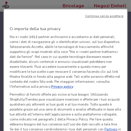
Bricolage
Negozi Einhell
Continua senza accettare
Ci importa della tua privacy
Noi e i nostri
1012
partner archiviamo e accediamo ai dati personali,
come i dati di navigazione gli o identificatori univoci, sul tuo dispositivo.
Selezionando Accetto, abiliti le tecnologie di tracciamento affinché
supportino gli scopi mostrati alla voce "Noi e i nostri partner trattiamo i
dati da fornire". Nel caso in cui queste tecnologie dovessero essere
disabilitate, alcuni contenuti e annunci visualizzati potrebbero non
essere rilevanti. Puoi accedere nuovamente a questo menu per
modificare le tue scelte o per revocare il consenso facendo clic sul link
Mostra finalità in fondo alla pagina web. Tali scelte avranno effetto nel
contesto del nostro Sito web. Per maggiori informazioni, consulta
l'Informativa sulla privacy.
Privacy policy
Permettici di fornirti offerte più vicine ai tuoi bisogni: Utilizzando
Shopfully/Tiendeo puoi visualizzare inserzioni e offerte per i tuoi acquisti
quotidiani più attinenti ai tuoi gusti e al tuo mondo. Tutto questo è
possibile grazie ad una serie di strumenti e analisi effettuate in base alle
tue attività all'interno dell'applicazione e sulle piattaforme collegate,
come indicato nel paragrafo 2 della Privacy Policy. Per fare questo,
abbiamo bisogno del tuo consenso sull'uso dei dati raccolti a tale fine.
Se dai il tuo consenso condivideremo i tuoi dati personali con
Partners
in