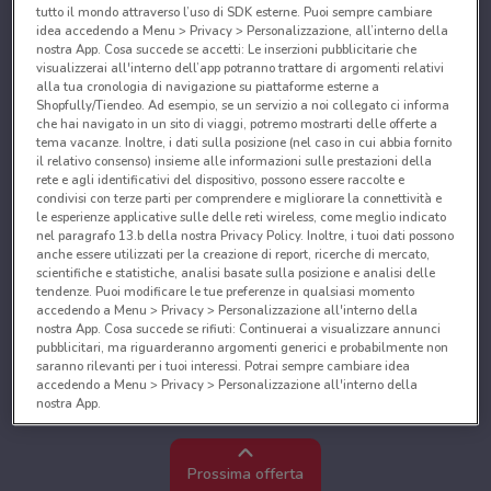
tutto il mondo attraverso l’uso di SDK esterne. Puoi sempre cambiare
idea accedendo a Menu > Privacy > Personalizzazione, all’interno della
nostra App. Cosa succede se accetti: Le inserzioni pubblicitarie che
visualizzerai all'interno dell’app potranno trattare di argomenti relativi
alla tua cronologia di navigazione su piattaforme esterne a
Shopfully/Tiendeo. Ad esempio, se un servizio a noi collegato ci informa
che hai navigato in un sito di viaggi, potremo mostrarti delle offerte a
tema vacanze. Inoltre, i dati sulla posizione (nel caso in cui abbia fornito
il relativo consenso) insieme alle informazioni sulle prestazioni della
rete e agli identificativi del dispositivo, possono essere raccolte e
condivisi con terze parti per comprendere e migliorare la connettività e
le esperienze applicative sulle delle reti wireless, come meglio indicato
nel paragrafo 13.b della nostra Privacy Policy. Inoltre, i tuoi dati possono
anche essere utilizzati per la creazione di report, ricerche di mercato,
scientifiche e statistiche, analisi basate sulla posizione e analisi delle
tendenze. Puoi modificare le tue preferenze in qualsiasi momento
accedendo a Menu > Privacy > Personalizzazione all'interno della
nostra App. Cosa succede se rifiuti: Continuerai a visualizzare annunci
pubblicitari, ma riguarderanno argomenti generici e probabilmente non
saranno rilevanti per i tuoi interessi. Potrai sempre cambiare idea
accedendo a Menu > Privacy > Personalizzazione all'interno della
nostra App.
Noi e i nostri partner trattiamo i dati per fornire:
Utilizzare dati di geolocalizzazione precisi. Scansione attiva delle
Prossima offerta
caratteristiche del dispositivo ai fini dell’identificazione. Archiviare