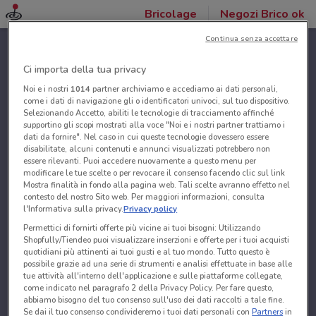
Bricolage
Negozi Brico ok
Continua senza accettare
Ci importa della tua privacy
Noi e i nostri
1014
partner archiviamo e accediamo ai dati personali,
come i dati di navigazione gli o identificatori univoci, sul tuo dispositivo.
Selezionando Accetto, abiliti le tecnologie di tracciamento affinché
supportino gli scopi mostrati alla voce "Noi e i nostri partner trattiamo i
dati da fornire". Nel caso in cui queste tecnologie dovessero essere
disabilitate, alcuni contenuti e annunci visualizzati potrebbero non
essere rilevanti. Puoi accedere nuovamente a questo menu per
modificare le tue scelte o per revocare il consenso facendo clic sul link
Mostra finalità in fondo alla pagina web. Tali scelte avranno effetto nel
contesto del nostro Sito web. Per maggiori informazioni, consulta
l'Informativa sulla privacy.
Privacy policy
Permettici di fornirti offerte più vicine ai tuoi bisogni: Utilizzando
Shopfully/Tiendeo puoi visualizzare inserzioni e offerte per i tuoi acquisti
quotidiani più attinenti ai tuoi gusti e al tuo mondo. Tutto questo è
possibile grazie ad una serie di strumenti e analisi effettuate in base alle
tue attività all'interno dell'applicazione e sulle piattaforme collegate,
come indicato nel paragrafo 2 della Privacy Policy. Per fare questo,
abbiamo bisogno del tuo consenso sull'uso dei dati raccolti a tale fine.
Se dai il tuo consenso condivideremo i tuoi dati personali con
Partners
in