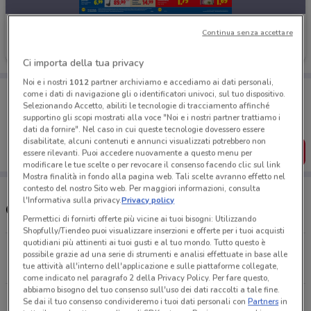
Lidl
Continua senza accettare
Scade mercoledì
423 m
Ci importa della tua privacy
Noi e i nostri
1012
partner archiviamo e accediamo ai dati personali,
Porta DoveConviene sempre con te!
come i dati di navigazione gli o identificatori univoci, sul tuo dispositivo.
Puoi trovare le migliori offerte dei negozi vicino a te,
Selezionando Accetto, abiliti le tecnologie di tracciamento affinché
salvarle e creare la tua lista del risparmio, comodamente
supportino gli scopi mostrati alla voce "Noi e i nostri partner trattiamo i
dal tuo cellulare.
dati da fornire". Nel caso in cui queste tecnologie dovessero essere
disabilitate, alcuni contenuti e annunci visualizzati potrebbero non
SCARICA L’APP
essere rilevanti. Puoi accedere nuovamente a questo menu per
modificare le tue scelte o per revocare il consenso facendo clic sul link
Mostra finalità in fondo alla pagina web. Tali scelte avranno effetto nel
contesto del nostro Sito web. Per maggiori informazioni, consulta
l'Informativa sulla privacy.
Privacy policy
Orari Lidl e Indirizzi Supermercati
Permettici di fornirti offerte più vicine ai tuoi bisogni: Utilizzando
Shopfully/Tiendeo puoi visualizzare inserzioni e offerte per i tuoi acquisti
quotidiani più attinenti ai tuoi gusti e al tuo mondo. Tutto questo è
Via San Ulderico, 2 Ivrea
possibile grazie ad una serie di strumenti e analisi effettuate in base alle
423 m
APERTO
tue attività all'interno dell'applicazione e sulle piattaforme collegate,
come indicato nel paragrafo 2 della Privacy Policy. Per fare questo,
abbiamo bisogno del tuo consenso sull'uso dei dati raccolti a tale fine.
Via Strusiglia, 22/A Ivrea
Se dai il tuo consenso condivideremo i tuoi dati personali con
Partners
in