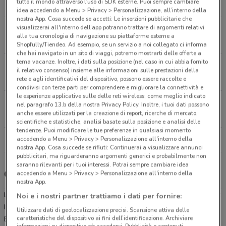
tutto il mondo attraverso l’uso di SDK esterne. Puoi sempre cambiare
1.4 km
APERTO
idea accedendo a Menu > Privacy > Personalizzazione, all’interno della
nostra App. Cosa succede se accetti: Le inserzioni pubblicitarie che
visualizzerai all'interno dell’app potranno trattare di argomenti relativi
Via Ivrea, 26 Strambino
alla tua cronologia di navigazione su piattaforme esterne a
8.8 km
APERTO
Shopfully/Tiendeo. Ad esempio, se un servizio a noi collegato ci informa
che hai navigato in un sito di viaggi, potremo mostrarti delle offerte a
tema vacanze. Inoltre, i dati sulla posizione (nel caso in cui abbia fornito
Via Ivrea, 7 Biella
il relativo consenso) insieme alle informazioni sulle prestazioni della
16.7 km
APERTO
rete e agli identificativi del dispositivo, possono essere raccolte e
condivisi con terze parti per comprendere e migliorare la connettività e
le esperienze applicative sulle delle reti wireless, come meglio indicato
Corso Europa, 11 Biella
nel paragrafo 13.b della nostra Privacy Policy. Inoltre, i tuoi dati possono
anche essere utilizzati per la creazione di report, ricerche di mercato,
17.9 km
APERTO
scientifiche e statistiche, analisi basate sulla posizione e analisi delle
tendenze. Puoi modificare le tue preferenze in qualsiasi momento
accedendo a Menu > Privacy > Personalizzazione all'interno della
Tutti i negozi Lidl
nostra App. Cosa succede se rifiuti: Continuerai a visualizzare annunci
pubblicitari, ma riguarderanno argomenti generici e probabilmente non
saranno rilevanti per i tuoi interessi. Potrai sempre cambiare idea
Gli sconti del nuovo volantino Lidl e i negozi
accedendo a Menu > Privacy > Personalizzazione all'interno della
nostra App.
Lidl è presente in vari punti della città: lo trovi in Via San Ulderico 2
Noi e i nostri partner trattiamo i dati per fornire:
Ivrea, Via Strusiglia 22/A Ivrea, Via Ivrea 26 Strambino, Via Ivrea 7
Utilizzare dati di geolocalizzazione precisi. Scansione attiva delle
caratteristiche del dispositivo ai fini dell’identificazione. Archiviare
Biella, Corso Europa 11 Biella, Via Libertà 1 Vigliano Biellese,
informazioni su dispositivo e/o accedervi. Pubblicità e contenuti