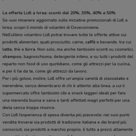
Le offerte Lidl a Ivrea: sconti del 20%, 30%, 40% e 50%
Se vuoi rimanere aggiornato sulle iniziative promozionali di Lidl a
Ivrea, scopri il mondo di volantini di Doveconviene.
Nell’ultimo volantino Lidl potrai trovare tutte le offerte attive sui
prodotti alimentari, quali prosciutto, carne,
caffè
e bevande, tra cui
latte
, thè e
birra
. Non solo, ma anche tantissimi sconti su cosmetici,
shampoo
, bagnoschiuma, detergente intimo, e su tutti i prodotti del
reparto non food di uso quotidiano, come gli attrezzi per la cucina,
e per il fai da te, come gli attrezzi da lavoro.
Per i più golosi, inoltre, Lidl offre un’ampia varietà di
cioccolato
e
merendine, senza dimenticarsi di chi è attento alla linea, a cui il
supermercato offre tantissimi cibi e snack leggeri ideali per fare
una merenda buona e sana e tanti affettati magri perfetti per una
dieta senza troppe rinunce.
Con Lidl l’esperienza di spesa diventa più piacevole: nei suoi punti
vendita troverai sia prodotti di tradizione italiana e dei brand più
conosciuti, sia prodotti a marchio proprio, il tutto a prezzi altamente