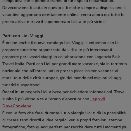
competitivi che ti permetteranno di fare spesa risparmiando.
Doveconviene ti aiuta in questo e ti mette sempre a disposizione il
volantino aggiornato direttamente online: cerca allora qui tutte le
promo attive e trova il supermercato Lidl a te più vicino!
Parti con Lidl Viaggi
È online anche il nuovo catalogo Lidl Viaggi, il volantino con le
proposte turistiche organizzate da Lidl e le più interessanti
proposte per i vostri viaggi, in collaborazione con l’agenzia Falk
Travel Italia. Parti con Lidl per grandi mete vacanze, sia in territorio
nazionale che all’estero, ad un prezzo piccolissimo: vacanze al
mare, tour delle città europee, giri del mondo nei migliori villaggi
turistici ti aspettano!
Recati in un negozio Lidl a Ivrea per richiedere informazioni. Trova
subito il più vicino a te e l’orario d’apertura con
l’app di
DoveConviene
.
E con le foto che farai durante il tuo viaggio Lidl ti dà la possibilità
di creare tanti ricordi e idee regalo: veri e propri fotolibri, stampe
fotografiche, foto quadri perfetti per racchiudere tutti i momenti più