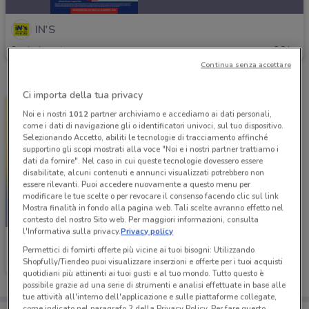
IN'S
Scade domenica
2.2 km
Continua senza accettare
Ci importa della tua privacy
Noi e i nostri
1012
partner archiviamo e accediamo ai dati personali,
come i dati di navigazione gli o identificatori univoci, sul tuo dispositivo.
Selezionando Accetto, abiliti le tecnologie di tracciamento affinché
supportino gli scopi mostrati alla voce "Noi e i nostri partner trattiamo i
dati da fornire". Nel caso in cui queste tecnologie dovessero essere
disabilitate, alcuni contenuti e annunci visualizzati potrebbero non
essere rilevanti. Puoi accedere nuovamente a questo menu per
modificare le tue scelte o per revocare il consenso facendo clic sul link
Mostra finalità in fondo alla pagina web. Tali scelte avranno effetto nel
-2 GIORNI
contesto del nostro Sito web. Per maggiori informazioni, consulta
l'Informativa sulla privacy.
Privacy policy
IN'S
Permettici di fornirti offerte più vicine ai tuoi bisogni: Utilizzando
Shopfully/Tiendeo puoi visualizzare inserzioni e offerte per i tuoi acquisti
Scade domenica
43 km
quotidiani più attinenti ai tuoi gusti e al tuo mondo. Tutto questo è
possibile grazie ad una serie di strumenti e analisi effettuate in base alle
tue attività all'interno dell'applicazione e sulle piattaforme collegate,
come indicato nel paragrafo 2 della Privacy Policy. Per fare questo,