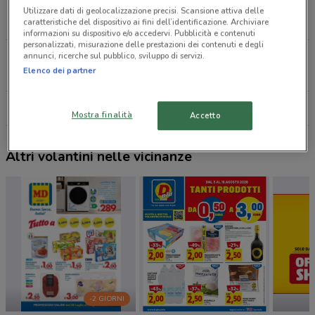
Via Matteotti, 131 Gaglianico
Utilizzare dati di geolocalizzazione precisi. Scansione attiva delle
17 km
CHIUSO
caratteristiche del dispositivo ai fini dell’identificazione. Archiviare
informazioni su dispositivo e/o accedervi. Pubblicità e contenuti
personalizzati, misurazione delle prestazioni dei contenuti e degli
annunci, ricerche sul pubblico, sviluppo di servizi.
Via Piave 85 Caluso
Elenco dei partner
17.7 km
Tutti i negozi IN'S
Mostra finalità
Accetto
Altri volantini nelle vicinanze
-2 GIORNI