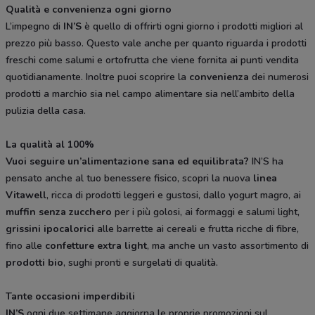
Qualità e convenienza ogni giorno
L’impegno di
IN’S
è quello di offrirti ogni giorno i prodotti migliori al
prezzo più basso. Questo vale anche per quanto riguarda i prodotti
freschi come salumi e ortofrutta che viene fornita ai punti vendita
quotidianamente. Inoltre puoi scoprire la
convenienza
dei numerosi
prodotti a marchio sia nel campo alimentare sia nell’ambito della
pulizia della casa.
La qualità al 100%
Vuoi seguire un’alimentazione sana ed equilibrata?
IN’S ha
pensato anche al tuo benessere fisico, scopri la nuova
linea
Vitawell
, ricca di prodotti leggeri e gustosi, dallo yogurt magro, ai
muffin senza zucchero
per i più golosi, ai formaggi e salumi light,
grissini ipocalorici
alle barrette ai cereali e frutta ricche di fibre,
fino alle
confetture extra light
, ma anche un vasto assortimento di
prodotti bio
, sughi pronti e surgelati di qualità.
Tante occasioni imperdibili
IN’S
ogni due settimane aggiorna le proprie promozioni sul