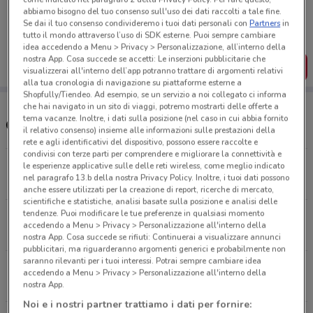
Porta DoveConviene sempre con te!
abbiamo bisogno del tuo consenso sull'uso dei dati raccolti a tale fine.
Puoi trovare le migliori offerte dei negozi vicino a te,
Se dai il tuo consenso condivideremo i tuoi dati personali con
Partners
in
salvarle e creare la tua lista del risparmio, comodamente
tutto il mondo attraverso l’uso di SDK esterne. Puoi sempre cambiare
dal tuo cellulare.
idea accedendo a Menu > Privacy > Personalizzazione, all’interno della
nostra App. Cosa succede se accetti: Le inserzioni pubblicitarie che
SCARICA L’APP
visualizzerai all'interno dell’app potranno trattare di argomenti relativi
alla tua cronologia di navigazione su piattaforme esterne a
Shopfully/Tiendeo. Ad esempio, se un servizio a noi collegato ci informa
che hai navigato in un sito di viaggi, potremo mostrarti delle offerte a
tema vacanze. Inoltre, i dati sulla posizione (nel caso in cui abbia fornito
Orari In's Mercato
il relativo consenso) insieme alle informazioni sulle prestazioni della
rete e agli identificativi del dispositivo, possono essere raccolte e
condivisi con terze parti per comprendere e migliorare la connettività e
Via Della Torretta, 12 Banchette
le esperienze applicative sulle delle reti wireless, come meglio indicato
nel paragrafo 13.b della nostra Privacy Policy. Inoltre, i tuoi dati possono
2.2 km
CHIUSO
anche essere utilizzati per la creazione di report, ricerche di mercato,
scientifiche e statistiche, analisi basate sulla posizione e analisi delle
tendenze. Puoi modificare le tue preferenze in qualsiasi momento
Via Giovanni Xxiii, 8 A Occhieppo Inferiore
accedendo a Menu > Privacy > Personalizzazione all'interno della
15.1 km
CHIUSO
nostra App. Cosa succede se rifiuti: Continuerai a visualizzare annunci
pubblicitari, ma riguarderanno argomenti generici e probabilmente non
saranno rilevanti per i tuoi interessi. Potrai sempre cambiare idea
Via D. Alighieri, 8 Ponderano
accedendo a Menu > Privacy > Personalizzazione all'interno della
16.3 km
CHIUSO
nostra App.
Noi e i nostri partner trattiamo i dati per fornire: