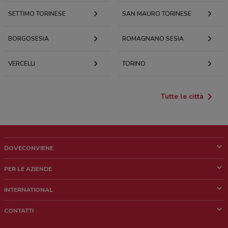
SETTIMO TORINESE
SAN MAURO TORINESE
BORGOSESIA
ROMAGNANO SESIA
VERCELLI
TORINO
Tutte le città
DOVECONVIENE
Cos'è DoveConviene
PER LE AZIENDE
Chi siamo
Cosa facciamo
INTERNATIONAL
News e media
Richieste commerciali e marketing
Brazil
CONTATTI
Lavora con noi
Mexico
Segnalazione punto vendita