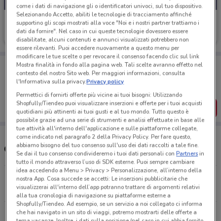
come i dati di navigazione gli o identificatori univoci, sul tuo dispositivo.
Selezionando Accetto, abiliti le tecnologie di tracciamento affinché
Pam
supportino gli scopi mostrati alla voce "Noi e i nostri partner trattiamo i
dati da fornire". Nel caso in cui queste tecnologie dovessero essere
Scade mercoledì
19 km
disabilitate, alcuni contenuti e annunci visualizzati potrebbero non
essere rilevanti. Puoi accedere nuovamente a questo menu per
modificare le tue scelte o per revocare il consenso facendo clic sul link
Porta DoveConviene sempre con te!
Mostra finalità in fondo alla pagina web. Tali scelte avranno effetto nel
contesto del nostro Sito web. Per maggiori informazioni, consulta
Puoi trovare le migliori offerte dei negozi vicino a te,
l'Informativa sulla privacy.
Privacy policy
salvarle e creare la tua lista del risparmio, comodamente
dal tuo cellulare.
Permettici di fornirti offerte più vicine ai tuoi bisogni: Utilizzando
Shopfully/Tiendeo puoi visualizzare inserzioni e offerte per i tuoi acquisti
SCARICA L’APP
quotidiani più attinenti ai tuoi gusti e al tuo mondo. Tutto questo è
possibile grazie ad una serie di strumenti e analisi effettuate in base alle
tue attività all'interno dell'applicazione e sulle piattaforme collegate,
come indicato nel paragrafo 2 della Privacy Policy. Per fare questo,
abbiamo bisogno del tuo consenso sull'uso dei dati raccolti a tale fine.
Orari e Negozi Pam
Se dai il tuo consenso condivideremo i tuoi dati personali con
Partners
in
tutto il mondo attraverso l’uso di SDK esterne. Puoi sempre cambiare
idea accedendo a Menu > Privacy > Personalizzazione, all’interno della
C.So Indipendenza, 50 Rivarolo
nostra App. Cosa succede se accetti: Le inserzioni pubblicitarie che
visualizzerai all'interno dell’app potranno trattare di argomenti relativi
19 km
APERTO
alla tua cronologia di navigazione su piattaforme esterne a
Shopfully/Tiendeo. Ad esempio, se un servizio a noi collegato ci informa
che hai navigato in un sito di viaggi, potremo mostrarti delle offerte a
CORSO LEONE GIORDANO 25 Livorno Ferraris
tema vacanze. Inoltre, i dati sulla posizione (nel caso in cui abbia fornito