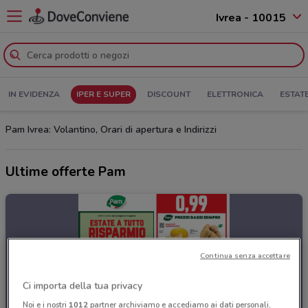
Ivrea - 10015
IN EVIDENZA
IPER E SUPER
DISCOUNT
ELETTRONICA
ESTAT
Pam Ivrea: Volantino, Orari di apertura e Indirizzi
Ultime offerte Pam
Continua senza accettare
Ci importa della tua privacy
Noi e i nostri
1012
partner archiviamo e accediamo ai dati personali,