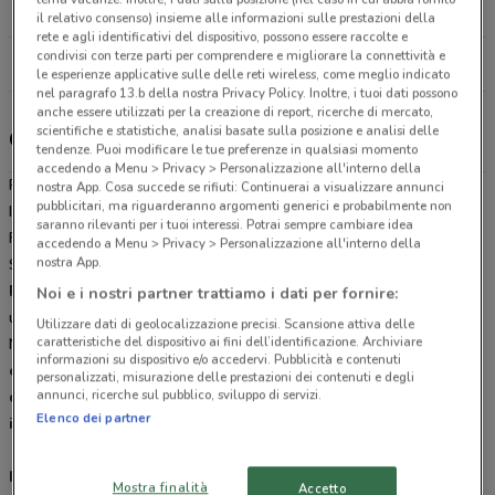
25.6 km
il relativo consenso) insieme alle informazioni sulle prestazioni della
rete e agli identificativi del dispositivo, possono essere raccolte e
condivisi con terze parti per comprendere e migliorare la connettività e
Tutti i negozi Pam
le esperienze applicative sulle delle reti wireless, come meglio indicato
nel paragrafo 13.b della nostra Privacy Policy. Inoltre, i tuoi dati possono
anche essere utilizzati per la creazione di report, ricerche di mercato,
scientifiche e statistiche, analisi basate sulla posizione e analisi delle
Gli sconti del nuovo volantino Pam e i negozi
tendenze. Puoi modificare le tue preferenze in qualsiasi momento
accedendo a Menu > Privacy > Personalizzazione all'interno della
Pam è presente in vari punti della città: lo trovi in C.So
nostra App. Cosa succede se rifiuti: Continuerai a visualizzare annunci
pubblicitari, ma riguarderanno argomenti generici e probabilmente non
Indipendenza 50 Rivarolo, CORSO LEONE GIORDANO 25 Livorno
saranno rilevanti per i tuoi interessi. Potrai sempre cambiare idea
Ferraris. Tutti i negozi sono aperti tutti i giorni dal Lunedì alla
accedendo a Menu > Privacy > Personalizzazione all'interno della
nostra App.
Sabato e offrono i migliori prodotti per la tua spesa.
Pam
è un’insegna di supermercati del
Gruppo Panorama
,
Noi e i nostri partner trattiamo i dati per fornire:
un’azienda italiana della grande distribuzione. È presente a Ivrea.
Utilizzare dati di geolocalizzazione precisi. Scansione attiva delle
caratteristiche del dispositivo ai fini dell’identificazione. Archiviare
Nei negozi di Ivrea, grazie a un grande assortimento e alla
cura di
informazioni su dispositivo e/o accedervi. Pubblicità e contenuti
ogni esigenza del cliente
, trovi tutti gli articoli con la
migliore
personalizzati, misurazione delle prestazioni dei contenuti e degli
annunci, ricerche sul pubblico, sviluppo di servizi.
qualità
possibile, permettendoti di effettuare degli
acquisti
Elenco dei partner
intelligenti
.
Il Volantino Pam
Mostra finalità
Accetto