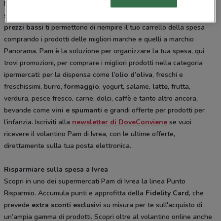
Migliaia di famiglie ogni giorno consultano il
volantino Pam
fare la
spesa risparmiando a Ivrea. Il nome Pam significa “più a meno”. I
prezzi bassi
ti permettono di riempire il tuo carrello della spesa
comprando i prodotti delle migliori marche e quelli a marchio
Panorama. Pam è la soluzione per organizzare la tua spesa, qui
trovi promozioni, per comprare i migliori prodotti nella categoria
ipermercati: per la dispensa come
l’olio d’oliva
, freschi e
freschissimi, burro,
formaggio
, yogurt, salame,
latte
, frutta,
verdura, pesce fresco, carne, dolci, caffè e tanto altro ancora,
bevande come
vini e spumanti
e grandi offerte per prodotti per
l’infanzia. Iscriviti alla
newsletter di DoveConviene
se vuoi
ricevere il volantino Pam di Ivrea, con le ultime offerte,
direttamente sulla tua posta elettronica.
Risparmiare sulla spesa a Ivrea
Scopri in uno dei supermercati Pam di Ivrea la linea Punto
Risparmio. Accumula punti e approfitta della
Fidelity Card
, che
prevede
extra sconti esclusivi
su misura per te sull'acquisto di
un’ampia gamma di prodotti. Scopri oltre al volantino online anche