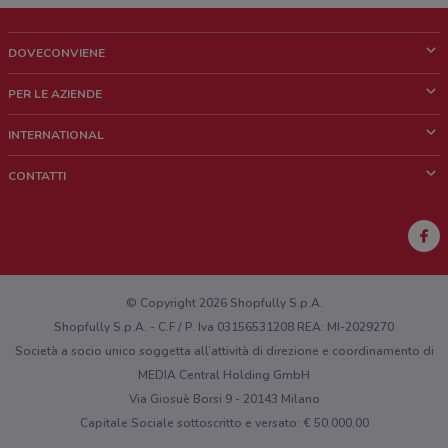
DOVECONVIENE
Cos'è DoveConviene
PER LE AZIENDE
Chi siamo
Cosa facciamo
INTERNATIONAL
News e media
Richieste commerciali e marketing
Brazil
CONTATTI
Lavora con noi
Mexico
Segnalazione punto vendita
France
Segnalazione Volantino
Australia
Hai un malfunzionamento sul web o sull'app?
New Zealand
© Copyright 2026 Shopfully S.p.A.
Shopfully S.p.A. - C.F / P. Iva 03156531208 REA: MI-2029270
Società a socio unico soggetta all’attività di direzione e coordinamento di
MEDIA Central Holding GmbH
Via Giosuè Borsi 9 - 20143 Milano
Capitale Sociale sottoscritto e versato: € 50.000,00