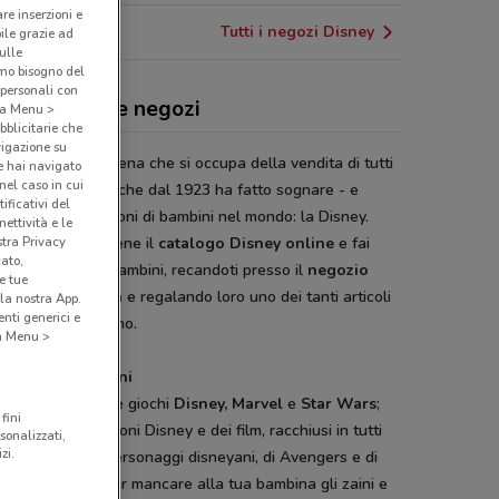
are inserzioni e
Tutti i negozi Disney
bile grazie ad
sulle
amo bisogno del
 personali con
ney, offerte e negozi
o a Menu >
bblicitarie che
vigazione su
ey Store
è la catena che si occupa della vendita di tutti
e hai navigato
(nel caso in cui
dotti del marchio che dal 1923 ha fatto sognare - e
ificativi del
nua tuttora - milioni di bambini nel mondo: la Disney.
ettività e le
stra Privacy
lia su DoveConviene il
catalogo Disney online
e fai
cato,
orpresa ai tuoi bambini, recandoti presso il
negozio
e tue
y della tua città
e regalando loro uno dei tanti articoli
la nostra App.
nti generici e
archio californiano.
 a Menu >
regno dei bambini
oli per la scuola e giochi
Disney, Marvel
e
Star Wars
;
fini
 il meglio dei cartoni Disney e dei film, racchiusi in tutti
sonalizzati,
zi.
rticoli ispirati ai personaggi disneyani, di Avengers e di
e Stellari; non far mancare alla tua bambina gli zaini e