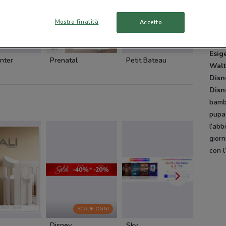
le ba
belli
Mostra finalità
Accetto
ghiac
Esig
nter
Prenatal
Petit Bateau
Selegio
Walt
Disn
Disn
bambi
pupaz
l’abb
giorn
con l
SCADE OGGI
Disney
Sky
Foxy