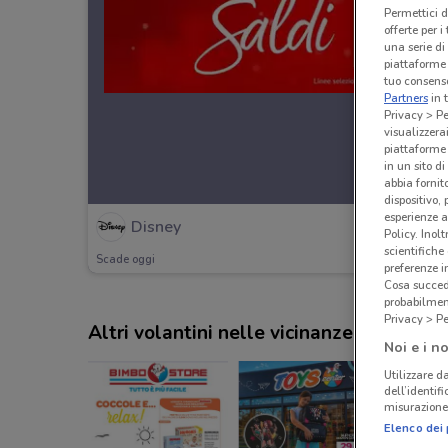
Permettici d
offerte per 
una serie di
piattaforme 
tuo consenso
Partners
in 
Privacy > Pe
visualizzera
piattaforme 
in un sito d
abbia fornit
dispositivo,
esperienze a
Disney
Policy. Inolt
scientifiche
Scade oggi
preferenze 
Cosa succede
probabilmen
Privacy > Pe
Altri volantini nelle vicinanze
Noi e i no
Utilizzare da
dell’identif
misurazione 
Elenco dei 