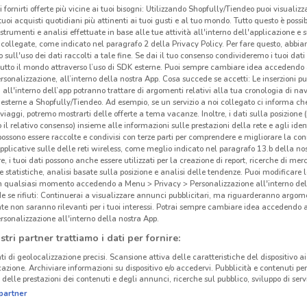
i fornirti offerte più vicine ai tuoi bisogni: Utilizzando Shopfully/Tiendeo puoi visualizz
i tuoi acquisti quotidiani più attinenti ai tuoi gusti e al tuo mondo. Tutto questo è possi
 strumenti e analisi effettuate in base alle tue attività all'interno dell'applicazione e 
collegate, come indicato nel paragrafo 2 della Privacy Policy. Per fare questo, abbi
 sull'uso dei dati raccolti a tale fine. Se dai il tuo consenso condivideremo i tuoi dati
Dis
tutto il mondo attraverso l’uso di SDK esterne. Puoi sempre cambiare idea accedend
rsonalizzazione, all’interno della nostra App. Cosa succede se accetti: Le inserzioni pu
i all'interno dell’app potranno trattare di argomenti relativi alla tua cronologia di na
Disn
esterne a Shopfully/Tiendeo. Ad esempio, se un servizio a noi collegato ci informa ch
i viaggi, potremo mostrarti delle offerte a tema vacanze. Inoltre, i dati sulla posizione 
i pro
o il relativo consenso) insieme alle informazioni sulle prestazioni della rete e agli ident
conti
 possono essere raccolte e condivisi con terze parti per comprendere e migliorare la conn
pplicative sulle delle reti wireless, come meglio indicato nel paragrafo 13.b della no
Sfog
re, i tuoi dati possono anche essere utilizzati per la creazione di report, ricerche di mer
una s
 e statistiche, analisi basate sulla posizione e analisi delle tendenze. Puoi modificare l
8.3 km
Disne
in qualsiasi momento accedendo a Menu > Privacy > Personalizzazione all'interno del
 se rifiuti: Continuerai a visualizzare annunci pubblicitari, ma riguarderanno argome
del m
te non saranno rilevanti per i tuoi interessi. Potrai sempre cambiare idea accedendo
rsonalizzazione all'interno della nostra App.
Nel 
stri partner trattiamo i dati per fornire:
Artic
ti di geolocalizzazione precisi. Scansione attiva delle caratteristiche del dispositivo ai 
tutto
icazione. Archiviare informazioni su dispositivo e/o accedervi. Pubblicità e contenuti per
delle prestazioni dei contenuti e degli annunci, ricerche sul pubblico, sviluppo di servi
gli a
partner
Guerr