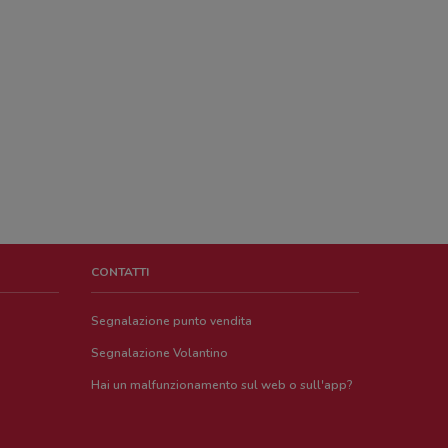
CONTATTI
Segnalazione punto vendita
Segnalazione Volantino
Hai un malfunzionamento sul web o sull'app?