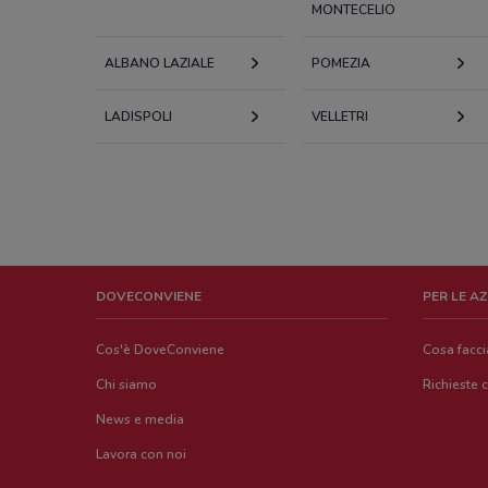
MONTECELIO
ALBANO LAZIALE
POMEZIA
LADISPOLI
VELLETRI
DOVECONVIENE
PER LE A
Cos'è DoveConviene
Cosa facc
Chi siamo
Richieste 
News e media
Lavora con noi