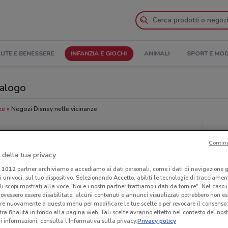
UTE E BENESSERE
INFANZIA E GIOCHI
ANIMALI
SPORT E MO
talogo
ze
Negozi Disney nelle vicinanze
Neg
Contin
 della tua privacy
i
1012
partner archiviamo e accediamo ai dati personali, come i dati di navigazione g
ri univoci, sul tuo dispositivo. Selezionando Accetto, abiliti le tecnologie di tracciame
li scopi mostrati alla voce "Noi e i nostri partner trattiamo i dati da fornire". Nel caso 
ovessero essere disabilitate, alcuni contenuti e annunci visualizzati potrebbero non ess
re nuovamente a questo menu per modificare le tue scelte o per revocare il consenso
tra finalità in fondo alla pagina web. Tali scelte avranno effetto nel contesto del nost
 informazioni, consulta l'Informativa sulla privacy.
Privacy policy