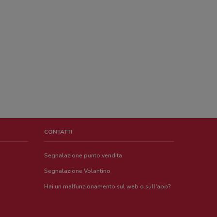
CONTATTI
Segnalazione punto vendita
Segnalazione Volantino
Hai un malfunzionamento sul web o sull'app?