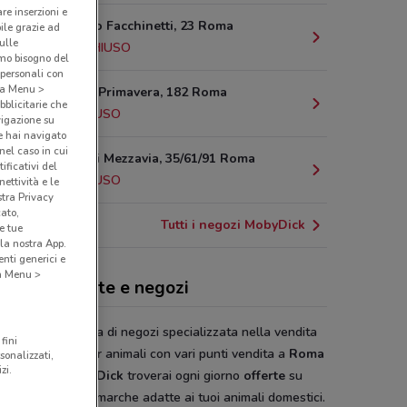
are inserzioni e
Via Cipriano Facchinetti, 23 Roma
bile grazie ad
sulle
18.1 km
CHIUSO
amo bisogno del
 personali con
o a Menu >
Viale Della Primavera, 182 Roma
bblicitarie che
19 km
CHIUSO
vigazione su
e hai navigato
(nel caso in cui
Via Torre Di Mezzavia, 35/61/91 Roma
ificativi del
21 km
CHIUSO
ettività e le
stra Privacy
cato,
Tutti i negozi MobyDick
e tue
la nostra App.
nti generici e
 a Menu >
yDick, offerte e negozi
 Dick
è la catena di negozi specializzata nella vendita
fini
odotti specifici per animali con vari punti vendita a
Roma
sonalizzati,
zi.
vincia. Da
Moby Dick
troverai ogni giorno
offerte
su
tti delle migliori marche adatte ai tuoi animali domestici.