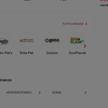
vend
TUTTI I NEGOZI
ic Pet's
Elite Pet
Giulius
ZooPlanet
Best Fri
cinanze
MONTEROTONDO
ROMA