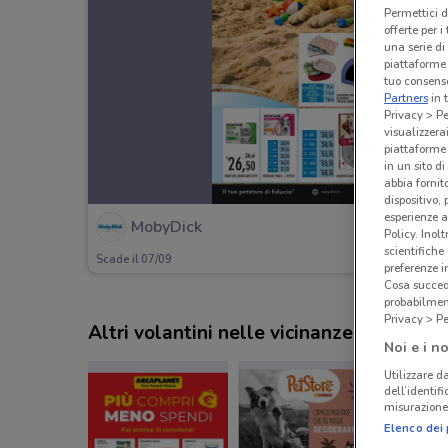
Permettici d
offerte per 
una serie di
piattaforme 
tuo consenso
Partners
in 
Privacy > Pe
visualizzera
piattaforme 
in un sito d
abbia fornit
dispositivo,
esperienze a
MobyDick
Policy. Inolt
scientifiche
Scade il 07/09
preferenze 
Cosa succede
probabilmen
Privacy > Pe
Altri volantini nelle vicinanze
Noi e i no
Utilizzare da
dell’identif
misurazione 
Elenco dei 