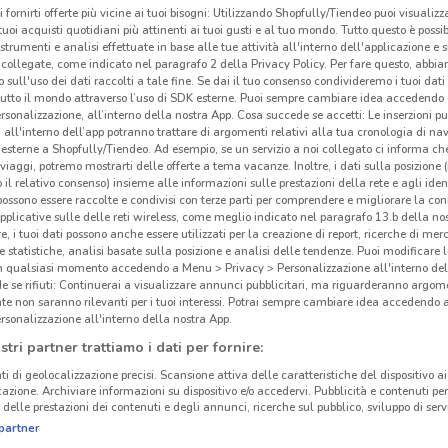
i fornirti offerte più vicine ai tuoi bisogni: Utilizzando Shopfully/Tiendeo puoi visualizz
i tuoi acquisti quotidiani più attinenti ai tuoi gusti e al tuo mondo. Tutto questo è possi
 strumenti e analisi effettuate in base alle tue attività all'interno dell'applicazione e 
collegate, come indicato nel paragrafo 2 della Privacy Policy. Per fare questo, abbi
 sull'uso dei dati raccolti a tale fine. Se dai il tuo consenso condivideremo i tuoi dati
tutto il mondo attraverso l’uso di SDK esterne. Puoi sempre cambiare idea accedend
rsonalizzazione, all’interno della nostra App. Cosa succede se accetti: Le inserzioni pu
i all'interno dell’app potranno trattare di argomenti relativi alla tua cronologia di na
esterne a Shopfully/Tiendeo. Ad esempio, se un servizio a noi collegato ci informa ch
i viaggi, potremo mostrarti delle offerte a tema vacanze. Inoltre, i dati sulla posizione 
o il relativo consenso) insieme alle informazioni sulle prestazioni della rete e agli ident
 possono essere raccolte e condivisi con terze parti per comprendere e migliorare la conn
pplicative sulle delle reti wireless, come meglio indicato nel paragrafo 13.b della no
re, i tuoi dati possono anche essere utilizzati per la creazione di report, ricerche di mer
 e statistiche, analisi basate sulla posizione e analisi delle tendenze. Puoi modificare l
5.4 km
in qualsiasi momento accedendo a Menu > Privacy > Personalizzazione all'interno del
 se rifiuti: Continuerai a visualizzare annunci pubblicitari, ma riguarderanno argome
te non saranno rilevanti per i tuoi interessi. Potrai sempre cambiare idea accedendo
Mob
rsonalizzazione all'interno della nostra App.
stri partner trattiamo i dati per fornire:
Moby
ti di geolocalizzazione precisi. Scansione attiva delle caratteristiche del dispositivo ai 
di pr
icazione. Archiviare informazioni su dispositivo e/o accedervi. Pubblicità e contenuti per
delle prestazioni dei contenuti e degli annunci, ricerche sul pubblico, sviluppo di servi
e pro
partner
prodo