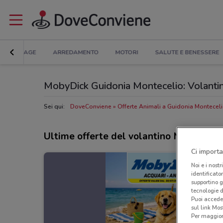
BRICOLAGE
ARREDAMENTO
MOTORI
SALUTE E BENESSERE
MobyDick Guidonia Montecelio: Volantino,
Sei qui:
DoveConviene
Offerte Animali a Guidonia Montecel
Ultime offerte del volantino MobyDick
Ci importa
Noi e i nostr
identificato
supportino g
tecnologie d
Puoi accede
sul link Mos
Per maggiori