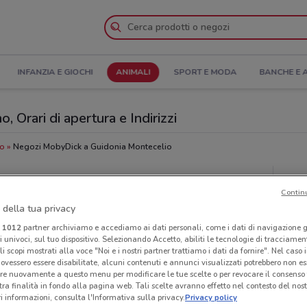
INFANZIA E GIOCHI
ANIMALI
SPORT E MODA
BANCHE E 
 Orari di apertura e Indirizzi
io
Negozi MobyDick a Guidonia Montecelio
Neg
Contin
 della tua privacy
i
1012
partner archiviamo e accediamo ai dati personali, come i dati di navigazione g
ri univoci, sul tuo dispositivo. Selezionando Accetto, abiliti le tecnologie di tracciame
li scopi mostrati alla voce "Noi e i nostri partner trattiamo i dati da fornire". Nel caso 
ovessero essere disabilitate, alcuni contenuti e annunci visualizzati potrebbero non ess
re nuovamente a questo menu per modificare le tue scelte o per revocare il consenso
tra finalità in fondo alla pagina web. Tali scelte avranno effetto nel contesto del nost
 informazioni, consulta l'Informativa sulla privacy.
Privacy policy