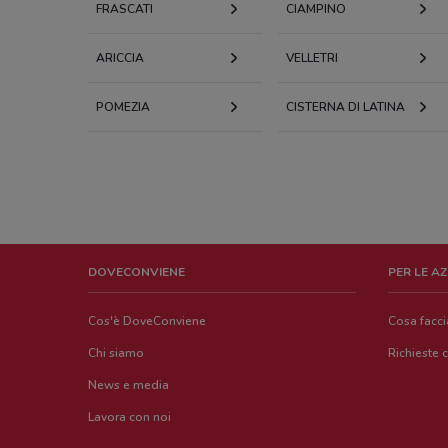
FRASCATI
CIAMPINO
ARICCIA
VELLETRI
POMEZIA
CISTERNA DI LATINA
DOVECONVIENE
PER LE A
Cos'è DoveConviene
Cosa facc
Chi siamo
Richieste 
News e media
Lavora con noi