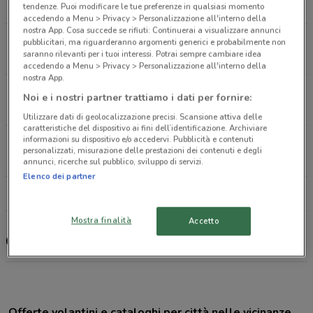
19.3 km
CHIUSO
tendenze. Puoi modificare le tue preferenze in qualsiasi momento
accedendo a Menu > Privacy > Personalizzazione all'interno della
nostra App. Cosa succede se rifiuti: Continuerai a visualizzare annunci
Viale Parioli, 33 Roma
pubblicitari, ma riguarderanno argomenti generici e probabilmente non
saranno rilevanti per i tuoi interessi. Potrai sempre cambiare idea
21.2 km
accedendo a Menu > Privacy > Personalizzazione all'interno della
nostra App.
Circonvallazione Orientale, 4692 Roma
Noi e i nostri partner trattiamo i dati per fornire:
22.6 km
CHIUSO
Utilizzare dati di geolocalizzazione precisi. Scansione attiva delle
caratteristiche del dispositivo ai fini dell’identificazione. Archiviare
informazioni su dispositivo e/o accedervi. Pubblicità e contenuti
Piazza Albini, 28 Roma
personalizzati, misurazione delle prestazioni dei contenuti e degli
25 km
CHIUSO
annunci, ricerche sul pubblico, sviluppo di servizi.
Elenco dei partner
Tutti i negozi Giulius
Mostra finalità
Accetto
Giulius, offerte e negozi
Offerte volantini e cataloghi per città nelle vicinanze