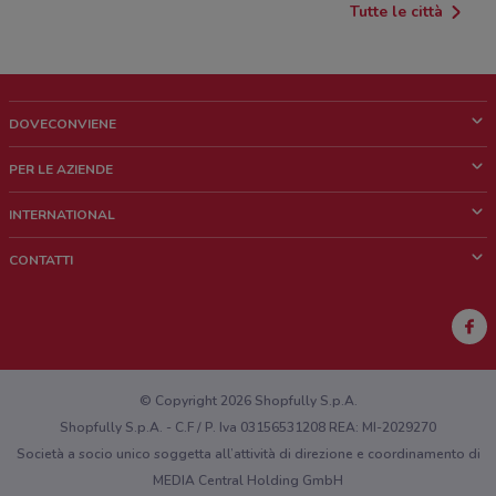
Tutte le città
DOVECONVIENE
Cos'è DoveConviene
PER LE AZIENDE
Chi siamo
Cosa facciamo
INTERNATIONAL
News e media
Richieste commerciali e marketing
Brazil
CONTATTI
Lavora con noi
Mexico
Segnalazione punto vendita
France
Segnalazione Volantino
Australia
Hai un malfunzionamento sul web o sull'app?
New Zealand
© Copyright 2026 Shopfully S.p.A.
Shopfully S.p.A. - C.F / P. Iva 03156531208 REA: MI-2029270
Società a socio unico soggetta all’attività di direzione e coordinamento di
MEDIA Central Holding GmbH