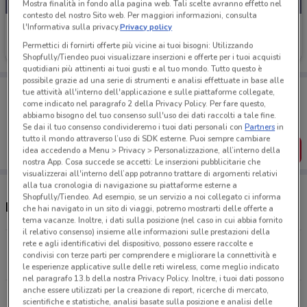
Mostra finalità in fondo alla pagina web. Tali scelte avranno effetto nel
contesto del nostro Sito web. Per maggiori informazioni, consulta
l'Informativa sulla privacy.
Privacy policy
Giulius
Permettici di fornirti offerte più vicine ai tuoi bisogni: Utilizzando
Scade il 31/08
19.1 km
Shopfully/Tiendeo puoi visualizzare inserzioni e offerte per i tuoi acquisti
quotidiani più attinenti ai tuoi gusti e al tuo mondo. Tutto questo è
possibile grazie ad una serie di strumenti e analisi effettuate in base alle
Porta DoveConviene sempre con te!
tue attività all'interno dell'applicazione e sulle piattaforme collegate,
Puoi trovare le migliori offerte dei negozi vicino a te,
come indicato nel paragrafo 2 della Privacy Policy. Per fare questo,
salvarle e creare la tua lista del risparmio, comodamente
abbiamo bisogno del tuo consenso sull'uso dei dati raccolti a tale fine.
dal tuo cellulare.
Se dai il tuo consenso condivideremo i tuoi dati personali con
Partners
in
tutto il mondo attraverso l’uso di SDK esterne. Puoi sempre cambiare
SCARICA L’APP
idea accedendo a Menu > Privacy > Personalizzazione, all’interno della
nostra App. Cosa succede se accetti: Le inserzioni pubblicitarie che
visualizzerai all'interno dell’app potranno trattare di argomenti relativi
alla tua cronologia di navigazione su piattaforme esterne a
Shopfully/Tiendeo. Ad esempio, se un servizio a noi collegato ci informa
Negozi Giulius a Guidonia Montecelio
che hai navigato in un sito di viaggi, potremo mostrarti delle offerte a
tema vacanze. Inoltre, i dati sulla posizione (nel caso in cui abbia fornito
il relativo consenso) insieme alle informazioni sulle prestazioni della
rete e agli identificativi del dispositivo, possono essere raccolte e
Via Asmara, 54 Roma
condivisi con terze parti per comprendere e migliorare la connettività e
19.1 km
CHIUSO
le esperienze applicative sulle delle reti wireless, come meglio indicato
nel paragrafo 13.b della nostra Privacy Policy. Inoltre, i tuoi dati possono
anche essere utilizzati per la creazione di report, ricerche di mercato,
Via Carlo Emery, 135 Roma
scientifiche e statistiche, analisi basate sulla posizione e analisi delle