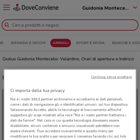
Guidonia Montecelio - 00010
RE
INFANZIA E GIOCHI
ANIMALI
SPORT E MODA
BANCHE E ASS
Giulius Guidonia Montecelio: Volantino, Orari di apertura e Indirizzi
Ultime offerte del volantino Giulius
Continua senza accettare
Ci importa della tua privacy
Noi e i nostri
1012
partner archiviamo e accediamo ai dati personali,
come i dati di navigazione gli o identificatori univoci, sul tuo dispositivo.
Selezionando Accetto, abiliti le tecnologie di tracciamento affinché
supportino gli scopi mostrati alla voce "Noi e i nostri partner trattiamo i
dati da fornire". Nel caso in cui queste tecnologie dovessero essere
disabilitate, alcuni contenuti e annunci visualizzati potrebbero non
essere rilevanti. Puoi accedere nuovamente a questo menu per
modificare le tue scelte o per revocare il consenso facendo clic sul link