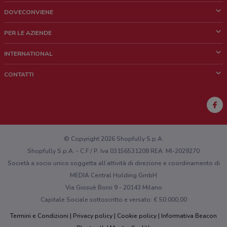
DOVECONVIENE
Cos'è DoveConviene
PER LE AZIENDE
Chi siamo
Cosa facciamo
INTERNATIONAL
News e media
Richieste commerciali e marketing
Brazil
CONTATTI
Lavora con noi
Mexico
Segnalazione punto vendita
France
Segnalazione Volantino
Australia
Hai un malfunzionamento sul web o sull'app?
New Zealand
© Copyright 2026 Shopfully S.p.A.
Shopfully S.p.A. - C.F / P. Iva 03156531208 REA: MI-2029270
Società a socio unico soggetta all’attività di direzione e coordinamento di
MEDIA Central Holding GmbH
Via Giosuè Borsi 9 - 20143 Milano
Capitale Sociale sottoscritto e versato: € 50.000,00
Termini e Condizioni
Privacy policy
Cookie policy
Informativa Beacon