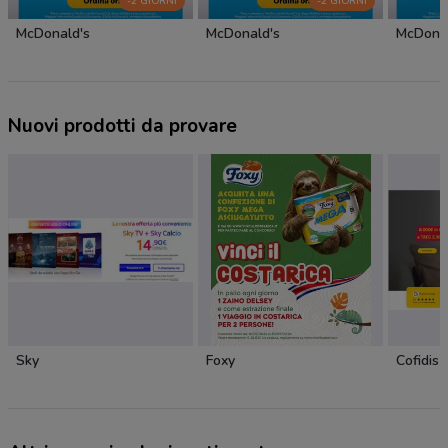
-2 GIORNI
-2 GIORNI
McDonald's
McDonald's
McDonal
Nuovi prodotti da provare
Sky
Foxy
Cofidis