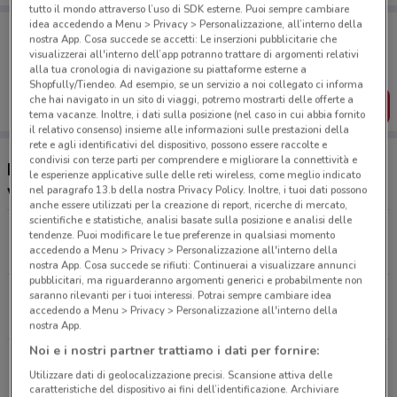
tutto il mondo attraverso l’uso di SDK esterne. Puoi sempre cambiare
idea accedendo a Menu > Privacy > Personalizzazione, all’interno della
Porta DoveConviene sempre con te!
nostra App. Cosa succede se accetti: Le inserzioni pubblicitarie che
Puoi trovare le migliori offerte dei negozi vicino a te,
visualizzerai all'interno dell’app potranno trattare di argomenti relativi
salvarle e creare la tua lista del risparmio, comodamente
alla tua cronologia di navigazione su piattaforme esterne a
dal tuo cellulare.
Shopfully/Tiendeo. Ad esempio, se un servizio a noi collegato ci informa
che hai navigato in un sito di viaggi, potremo mostrarti delle offerte a
SCARICA L’APP
tema vacanze. Inoltre, i dati sulla posizione (nel caso in cui abbia fornito
il relativo consenso) insieme alle informazioni sulle prestazioni della
rete e agli identificativi del dispositivo, possono essere raccolte e
condivisi con terze parti per comprendere e migliorare la connettività e
Ristoranti Roadhouse Restaurant nelle
le esperienze applicative sulle delle reti wireless, come meglio indicato
vicinanze
nel paragrafo 13.b della nostra Privacy Policy. Inoltre, i tuoi dati possono
anche essere utilizzati per la creazione di report, ricerche di mercato,
scientifiche e statistiche, analisi basate sulla posizione e analisi delle
Via Rocciamelone, 1 Collegno
tendenze. Puoi modificare le tue preferenze in qualsiasi momento
accedendo a Menu > Privacy > Personalizzazione all'interno della
3.8 km
APERTO
nostra App. Cosa succede se rifiuti: Continuerai a visualizzare annunci
pubblicitari, ma riguarderanno argomenti generici e probabilmente non
Corso Primo Lev Rivoli
saranno rilevanti per i tuoi interessi. Potrai sempre cambiare idea
accedendo a Menu > Privacy > Personalizzazione all'interno della
3.8 km
nostra App.
Noi e i nostri partner trattiamo i dati per fornire:
viale del Risorgimento Beinasco
Utilizzare dati di geolocalizzazione precisi. Scansione attiva delle
4.2 km
APERTO
caratteristiche del dispositivo ai fini dell’identificazione. Archiviare