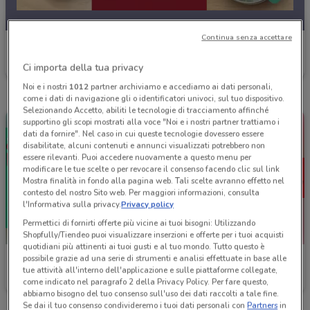
Continua senza accettare
Roadhouse Restaurant
Ci importa della tua privacy
Scade il 18/08
3.8 km
Noi e i nostri
1012
partner archiviamo e accediamo ai dati personali,
come i dati di navigazione gli o identificatori univoci, sul tuo dispositivo.
Selezionando Accetto, abiliti le tecnologie di tracciamento affinché
supportino gli scopi mostrati alla voce "Noi e i nostri partner trattiamo i
dati da fornire". Nel caso in cui queste tecnologie dovessero essere
disabilitate, alcuni contenuti e annunci visualizzati potrebbero non
essere rilevanti. Puoi accedere nuovamente a questo menu per
modificare le tue scelte o per revocare il consenso facendo clic sul link
Mostra finalità in fondo alla pagina web. Tali scelte avranno effetto nel
contesto del nostro Sito web. Per maggiori informazioni, consulta
l'Informativa sulla privacy.
Privacy policy
Permettici di fornirti offerte più vicine ai tuoi bisogni: Utilizzando
Shopfully/Tiendeo puoi visualizzare inserzioni e offerte per i tuoi acquisti
quotidiani più attinenti ai tuoi gusti e al tuo mondo. Tutto questo è
possibile grazie ad una serie di strumenti e analisi effettuate in base alle
Roadhouse Restaurant
Roadhouse Restaurant
tue attività all'interno dell'applicazione e sulle piattaforme collegate,
come indicato nel paragrafo 2 della Privacy Policy. Per fare questo,
Scade il 18/08
3.8 km
Scade il 18/08
3.8 km
abbiamo bisogno del tuo consenso sull'uso dei dati raccolti a tale fine.
Se dai il tuo consenso condivideremo i tuoi dati personali con
Partners
in