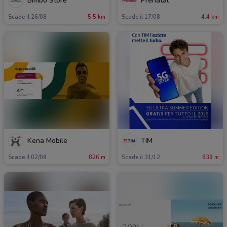
Bimbo Store
Prenatal
Scade il 26/08
5.5 km
Scade il 17/08
4.4 km
Kena Mobile
TIM
Scade il 02/09
826 m
Scade il 31/12
839 m