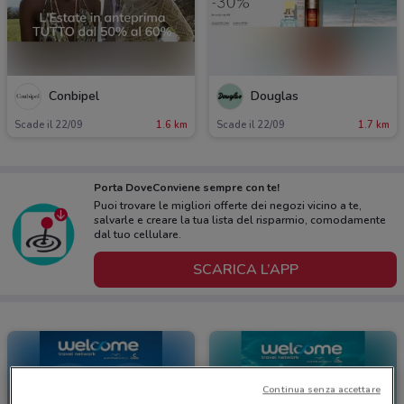
Conbipel
Douglas
Scade il 22/09
1.6 km
Scade il 22/09
1.7 km
Porta DoveConviene sempre con te!
Puoi trovare le migliori offerte dei negozi vicino a te,
salvarle e creare la tua lista del risparmio, comodamente
dal tuo cellulare.
SCARICA L’APP
Continua senza accettare