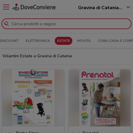
Gravina di Catania - 95030
DISCOUNT
ELETTRONICA
ESTATE
NOVITÀ
CURA CASA E COR
Volantini Estate a Gravina di Catania