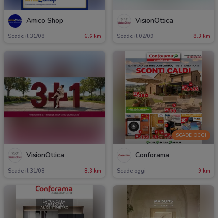
Amico Shop
VisionOttica
Scade il 31/08
6.6 km
Scade il 02/09
8.3 km
SCADE OGGI
VisionOttica
Conforama
Scade il 31/08
8.3 km
Scade oggi
9 km