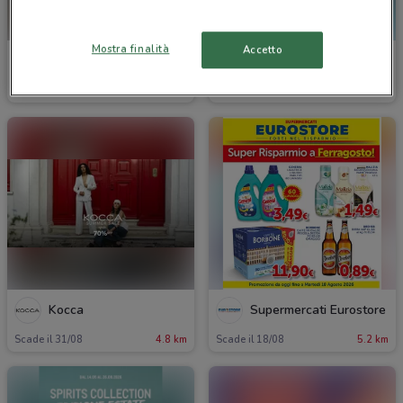
Mostra finalità
Accetto
Diana Gallesi
Naïma
Scade il 31/08
4.4 km
Scade il 30/08
4.7 km
Kocca
Supermercati Eurostore
Scade il 31/08
4.8 km
Scade il 18/08
5.2 km