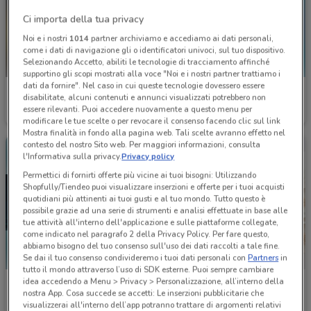
Ci importa della tua privacy
Noi e i nostri
1014
partner archiviamo e accediamo ai dati personali,
come i dati di navigazione gli o identificatori univoci, sul tuo dispositivo.
Selezionando Accetto, abiliti le tecnologie di tracciamento affinché
supportino gli scopi mostrati alla voce "Noi e i nostri partner trattiamo i
dati da fornire". Nel caso in cui queste tecnologie dovessero essere
Welcome Travel
Welcome Travel
disabilitate, alcuni contenuti e annunci visualizzati potrebbero non
essere rilevanti. Puoi accedere nuovamente a questo menu per
Scade il 30/09
1.7 km
Scade il 30/09
1.7 km
modificare le tue scelte o per revocare il consenso facendo clic sul link
Mostra finalità in fondo alla pagina web. Tali scelte avranno effetto nel
contesto del nostro Sito web. Per maggiori informazioni, consulta
l'Informativa sulla privacy.
Privacy policy
Permettici di fornirti offerte più vicine ai tuoi bisogni: Utilizzando
Shopfully/Tiendeo puoi visualizzare inserzioni e offerte per i tuoi acquisti
quotidiani più attinenti ai tuoi gusti e al tuo mondo. Tutto questo è
possibile grazie ad una serie di strumenti e analisi effettuate in base alle
tue attività all'interno dell'applicazione e sulle piattaforme collegate,
come indicato nel paragrafo 2 della Privacy Policy. Per fare questo,
abbiamo bisogno del tuo consenso sull'uso dei dati raccolti a tale fine.
Se dai il tuo consenso condivideremo i tuoi dati personali con
Partners
in
tutto il mondo attraverso l’uso di SDK esterne. Puoi sempre cambiare
idea accedendo a Menu > Privacy > Personalizzazione, all’interno della
Costa Crociere
Hervit
nostra App. Cosa succede se accetti: Le inserzioni pubblicitarie che
visualizzerai all'interno dell’app potranno trattare di argomenti relativi
Scade il 22/09
1.7 km
Scade il 22/09
1.8 km