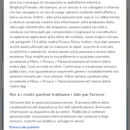
alla tua cronologia di navigazione su piattaforme esterne a
Shopfully/Tiendeo. Ad esempio, se un servizio a noi collegato ci informa
che hai navigato in un sito di viaggi, potremo mostrarti delle offerte a
tema vacanze. Inoltre, i dati sulla posizione (nel caso in cui abbia fornito
il relativo consenso) insieme alle informazioni sulle prestazioni della
rete e agli identificativi del dispositivo, possono essere raccolte e
condivisi con terze parti per comprendere e migliorare la connettività e
le esperienze applicative sulle delle reti wireless, come meglio indicato
nel paragrafo 13.b della nostra Privacy Policy. Inoltre, i tuoi dati possono
anche essere utilizzati per la creazione di report, ricerche di mercato,
scientifiche e statistiche, analisi basate sulla posizione e analisi delle
tendenze. Puoi modificare le tue preferenze in qualsiasi momento
accedendo a Menu > Privacy > Personalizzazione all'interno della
nostra App. Cosa succede se rifiuti: Continuerai a visualizzare annunci
Valleverde
Fazzini
pubblicitari, ma riguarderanno argomenti generici e probabilmente non
saranno rilevanti per i tuoi interessi. Potrai sempre cambiare idea
Scade il 22/09
1.9 km
Scade il 31/12
4.3 km
accedendo a Menu > Privacy > Personalizzazione all'interno della
nostra App.
Noi e i nostri partner trattiamo i dati per fornire:
Utilizzare dati di geolocalizzazione precisi. Scansione attiva delle
caratteristiche del dispositivo ai fini dell’identificazione. Archiviare
informazioni su dispositivo e/o accedervi. Pubblicità e contenuti
personalizzati, misurazione delle prestazioni dei contenuti e degli
annunci, ricerche sul pubblico, sviluppo di servizi.
Elenco dei partner