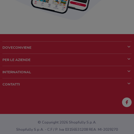
DOVECONVIENE
Cos'è DoveConviene
PER LE AZIENDE
Chi siamo
Cosa facciamo
INTERNATIONAL
News e media
Richieste commerciali e marketing
Brazil
CONTATTI
Lavora con noi
Mexico
Segnalazione punto vendita
France
Segnalazione Volantino
Australia
Hai un malfunzionamento sul web o sull'app?
New Zealand
© Copyright 2026 Shopfully S.p.A.
Shopfully S.p.A. - C.F / P. Iva 03156531208 REA: MI-2029270