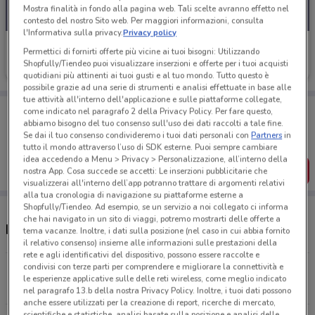
Mostra finalità in fondo alla pagina web. Tali scelte avranno effetto nel
contesto del nostro Sito web. Per maggiori informazioni, consulta
l'Informativa sulla privacy.
Privacy policy
Findomestic
Permettici di fornirti offerte più vicine ai tuoi bisogni: Utilizzando
Shopfully/Tiendeo puoi visualizzare inserzioni e offerte per i tuoi acquisti
Scade il 03/09
2.9 km
quotidiani più attinenti ai tuoi gusti e al tuo mondo. Tutto questo è
possibile grazie ad una serie di strumenti e analisi effettuate in base alle
tue attività all'interno dell'applicazione e sulle piattaforme collegate,
Porta DoveConviene sempre con te!
come indicato nel paragrafo 2 della Privacy Policy. Per fare questo,
Puoi trovare le migliori offerte dei negozi vicino a te,
abbiamo bisogno del tuo consenso sull'uso dei dati raccolti a tale fine.
salvarle e creare la tua lista del risparmio, comodamente
Se dai il tuo consenso condivideremo i tuoi dati personali con
Partners
in
dal tuo cellulare.
tutto il mondo attraverso l’uso di SDK esterne. Puoi sempre cambiare
idea accedendo a Menu > Privacy > Personalizzazione, all’interno della
SCARICA L’APP
nostra App. Cosa succede se accetti: Le inserzioni pubblicitarie che
visualizzerai all'interno dell’app potranno trattare di argomenti relativi
alla tua cronologia di navigazione su piattaforme esterne a
Shopfully/Tiendeo. Ad esempio, se un servizio a noi collegato ci informa
che hai navigato in un sito di viaggi, potremo mostrarti delle offerte a
Negozi Findomestic a Giugliano in Campania
tema vacanze. Inoltre, i dati sulla posizione (nel caso in cui abbia fornito
il relativo consenso) insieme alle informazioni sulle prestazioni della
rete e agli identificativi del dispositivo, possono essere raccolte e
condivisi con terze parti per comprendere e migliorare la connettività e
Via Pietro Nenni Mugnano Di Napoli
le esperienze applicative sulle delle reti wireless, come meglio indicato
2.9 km
CHIUSO
nel paragrafo 13.b della nostra Privacy Policy. Inoltre, i tuoi dati possono
anche essere utilizzati per la creazione di report, ricerche di mercato,
scientifiche e statistiche, analisi basate sulla posizione e analisi delle