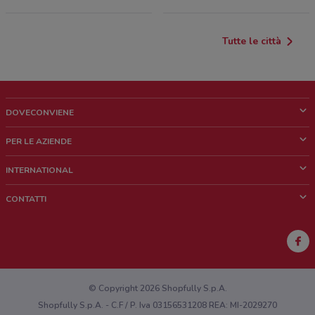
Tutte le città
DOVECONVIENE
Cos'è DoveConviene
PER LE AZIENDE
Chi siamo
Cosa facciamo
INTERNATIONAL
News e media
Richieste commerciali e marketing
Brazil
CONTATTI
Lavora con noi
Mexico
Segnalazione punto vendita
France
Segnalazione Volantino
Australia
Hai un malfunzionamento sul web o sull'app?
New Zealand
© Copyright 2026 Shopfully S.p.A.
Shopfully S.p.A. - C.F / P. Iva 03156531208 REA: MI-2029270