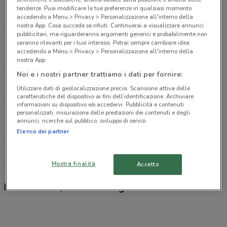
Via G. Marconi, 42 Casoria
tendenze. Puoi modificare le tue preferenze in qualsiasi momento
8.1 km
CHIUSO
accedendo a Menu > Privacy > Personalizzazione all'interno della
nostra App. Cosa succede se rifiuti: Continuerai a visualizzare annunci
pubblicitari, ma riguarderanno argomenti generici e probabilmente non
Via Cinthia, 39 Napoli
saranno rilevanti per i tuoi interessi. Potrai sempre cambiare idea
accedendo a Menu > Privacy > Personalizzazione all'interno della
9.1 km
CHIUSO
nostra App.
Noi e i nostri partner trattiamo i dati per fornire:
Via Bernini, 3 Napoli
Utilizzare dati di geolocalizzazione precisi. Scansione attiva delle
9.9 km
CHIUSO
caratteristiche del dispositivo ai fini dell’identificazione. Archiviare
informazioni su dispositivo e/o accedervi. Pubblicità e contenuti
personalizzati, misurazione delle prestazioni dei contenuti e degli
Via Cardinale Guglielmo Sanfelice, 14 Napoli
annunci, ricerche sul pubblico, sviluppo di servizi.
10.5 km
CHIUSO
Elenco dei partner
Tutti i negozi Findomestic
Mostra finalità
Accetto
Findomestic, offerte e negozi