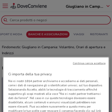
Giugliano in Campania - 80014
SPORT E MODA
BANCHE E ASSICURAZIONI
VIAGGI
RISTORANTI
Findomestic Giugliano in Campania: Volantino, Orari di apertura e
Indirizzi
Continua senza accettare
Ultime offerte del volantino Findomestic
Ci importa della tua privacy
Noi e i nostri
1014
partner archiviamo e accediamo ai dati personali,
come i dati di navigazione gli o identificatori univoci, sul tuo dispositivo.
Selezionando Accetto, abiliti le tecnologie di tracciamento affinché
supportino gli scopi mostrati alla voce "Noi e i nostri partner trattiamo i
dati da fornire". Nel caso in cui queste tecnologie dovessero essere
disabilitate, alcuni contenuti e annunci visualizzati potrebbero non
essere rilevanti. Puoi accedere nuovamente a questo menu per
modificare le tue scelte o per revocare il consenso facendo clic sul link