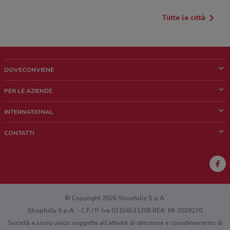
Tutte le città
DOVECONVIENE
Cos'è DoveConviene
PER LE AZIENDE
Chi siamo
Cosa facciamo
INTERNATIONAL
News e media
Richieste commerciali e marketing
Brazil
CONTATTI
Lavora con noi
Mexico
Segnalazione punto vendita
France
Segnalazione Volantino
Australia
Hai un malfunzionamento sul web o sull'app?
New Zealand
© Copyright 2026 Shopfully S.p.A.
Shopfully S.p.A. - C.F / P. Iva 03156531208 REA: MI-2029270
Società a socio unico soggetta all’attività di direzione e coordinamento di