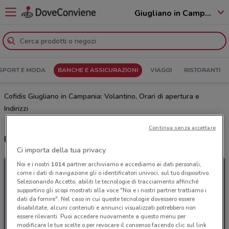
Giugliano in Campania - 80014
SPORT E MODA
BANCHE E ASSICURAZIONI
VIAGGI
RISTORANTI
Cofidis Giugliano in Campania: Volantino, Orari di apertura e
Indirizzi
Continua senza accettare
Ultime offerte del volantino Cofidis
Ci importa della tua privacy
Noi e i nostri
1014
partner archiviamo e accediamo ai dati personali,
come i dati di navigazione gli o identificatori univoci, sul tuo dispositivo.
Selezionando Accetto, abiliti le tecnologie di tracciamento affinché
supportino gli scopi mostrati alla voce "Noi e i nostri partner trattiamo i
dati da fornire". Nel caso in cui queste tecnologie dovessero essere
disabilitate, alcuni contenuti e annunci visualizzati potrebbero non
essere rilevanti. Puoi accedere nuovamente a questo menu per
modificare le tue scelte o per revocare il consenso facendo clic sul link