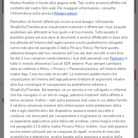
Mostra finalità in fondo alla pagina web. Tali scelte avranno effetto nel
contesto del nostro Sito web. Per maggiori informazioni, consulta
l'Informativa sulla privacy.
Privacy policy
Cofidis
Permettici di fornirti offerte più vicine ai tuoi bisogni: Utilizzando
Shopfully/Tiendeo puoi visualizzare inserzioni e offerte per i tuoi acquisti
Scade il 28/01
2.9 km
quotidiani più attinenti ai tuoi gusti e al tuo mondo. Tutto questo è
possibile grazie ad una serie di strumenti e analisi effettuate in base alle
tue attività all'interno dell'applicazione e sulle piattaforme collegate,
Porta DoveConviene sempre con te!
come indicato nel paragrafo 2 della Privacy Policy. Per fare questo,
abbiamo bisogno del tuo consenso sull'uso dei dati raccolti a tale fine.
Puoi trovare le migliori offerte dei negozi vicino a te,
Se dai il tuo consenso condivideremo i tuoi dati personali con
Partners
in
salvarle e creare la tua lista del risparmio, comodamente
dal tuo cellulare.
tutto il mondo attraverso l’uso di SDK esterne. Puoi sempre cambiare
idea accedendo a Menu > Privacy > Personalizzazione, all’interno della
nostra App. Cosa succede se accetti: Le inserzioni pubblicitarie che
SCARICA L’APP
visualizzerai all'interno dell’app potranno trattare di argomenti relativi
alla tua cronologia di navigazione su piattaforme esterne a
Shopfully/Tiendeo. Ad esempio, se un servizio a noi collegato ci informa
che hai navigato in un sito di viaggi, potremo mostrarti delle offerte a
Negozi Cofidis a Giugliano in Campania
tema vacanze. Inoltre, i dati sulla posizione (nel caso in cui abbia fornito
il relativo consenso) insieme alle informazioni sulle prestazioni della
rete e agli identificativi del dispositivo, possono essere raccolte e
condivisi con terze parti per comprendere e migliorare la connettività e
Via Pietro Nenni, 54 Mugnano
le esperienze applicative sulle delle reti wireless, come meglio indicato
2.9 km
CHIUSO
nel paragrafo 13.b della nostra Privacy Policy. Inoltre, i tuoi dati possono
anche essere utilizzati per la creazione di report, ricerche di mercato,
scientifiche e statistiche, analisi basate sulla posizione e analisi delle