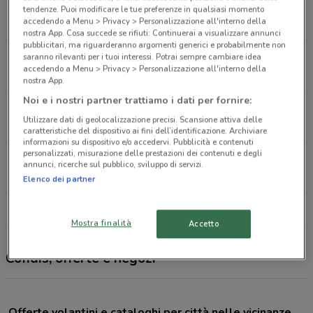
Via Santa Maria A Cubito Giugliano In Campania
tendenze. Puoi modificare le tue preferenze in qualsiasi momento
accedendo a Menu > Privacy > Personalizzazione all'interno della
4 km
CHIUSO
nostra App. Cosa succede se rifiuti: Continuerai a visualizzare annunci
pubblicitari, ma riguarderanno argomenti generici e probabilmente non
Ang. V. S.Ta Maria A Cubito 2995 Napoli
saranno rilevanti per i tuoi interessi. Potrai sempre cambiare idea
accedendo a Menu > Privacy > Personalizzazione all'interno della
4 km
CHIUSO
nostra App.
Noi e i nostri partner trattiamo i dati per fornire:
Via Santa Maria a Cubito Giugliano In Campania
Utilizzare dati di geolocalizzazione precisi. Scansione attiva delle
4.4 km
CHIUSO
caratteristiche del dispositivo ai fini dell’identificazione. Archiviare
informazioni su dispositivo e/o accedervi. Pubblicità e contenuti
personalizzati, misurazione delle prestazioni dei contenuti e degli
Via Provinciale Trentola Parete Trentola-ducenta
annunci, ricerche sul pubblico, sviluppo di servizi.
5 km
CHIUSO
Elenco dei partner
Tutti i negozi Cofidis
Mostra finalità
Accetto
Cofidis, offerte e negozi
Offerte volantini e cataloghi per città nelle vicinanze