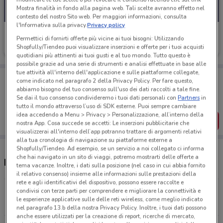
Mostra finalità in fondo alla pagina web. Tali scelte avranno effetto nel
contesto del nostro Sito web. Per maggiori informazioni, consulta
l'Informativa sulla privacy.
Privacy policy
Allianz
Permettici di fornirti offerte più vicine ai tuoi bisogni: Utilizzando
Shopfully/Tiendeo puoi visualizzare inserzioni e offerte per i tuoi acquisti
Scade il 31/12
149 m
quotidiani più attinenti ai tuoi gusti e al tuo mondo. Tutto questo è
possibile grazie ad una serie di strumenti e analisi effettuate in base alle
tue attività all'interno dell'applicazione e sulle piattaforme collegate,
Porta DoveConviene sempre con te!
come indicato nel paragrafo 2 della Privacy Policy. Per fare questo,
Puoi trovare le migliori offerte dei negozi vicino a te,
abbiamo bisogno del tuo consenso sull'uso dei dati raccolti a tale fine.
salvarle e creare la tua lista del risparmio, comodamente
Se dai il tuo consenso condivideremo i tuoi dati personali con
Partners
in
dal tuo cellulare.
tutto il mondo attraverso l’uso di SDK esterne. Puoi sempre cambiare
idea accedendo a Menu > Privacy > Personalizzazione, all’interno della
SCARICA L’APP
nostra App. Cosa succede se accetti: Le inserzioni pubblicitarie che
visualizzerai all'interno dell’app potranno trattare di argomenti relativi
alla tua cronologia di navigazione su piattaforme esterne a
Shopfully/Tiendeo. Ad esempio, se un servizio a noi collegato ci informa
che hai navigato in un sito di viaggi, potremo mostrarti delle offerte a
Negozi Allianz a Giugliano in Campania
tema vacanze. Inoltre, i dati sulla posizione (nel caso in cui abbia fornito
il relativo consenso) insieme alle informazioni sulle prestazioni della
rete e agli identificativi del dispositivo, possono essere raccolte e
Via Aviere Mario Pirozzi, 30 Giugliano In Campania
condivisi con terze parti per comprendere e migliorare la connettività e
le esperienze applicative sulle delle reti wireless, come meglio indicato
149 m
nel paragrafo 13.b della nostra Privacy Policy. Inoltre, i tuoi dati possono
anche essere utilizzati per la creazione di report, ricerche di mercato,