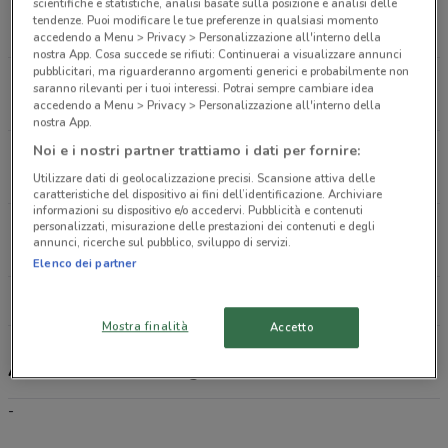
scientifiche e statistiche, analisi basate sulla posizione e analisi delle
Via Mattia Coppola, 42 Giugliano In Campania
tendenze. Puoi modificare le tue preferenze in qualsiasi momento
230 m
accedendo a Menu > Privacy > Personalizzazione all'interno della
nostra App. Cosa succede se rifiuti: Continuerai a visualizzare annunci
pubblicitari, ma riguarderanno argomenti generici e probabilmente non
Via Salvatore Allende, 6 Giugliano In Campania
saranno rilevanti per i tuoi interessi. Potrai sempre cambiare idea
485 m
accedendo a Menu > Privacy > Personalizzazione all'interno della
nostra App.
Noi e i nostri partner trattiamo i dati per fornire:
Vicolo Trivio, 5 Giugliano In Campania
701 m
Utilizzare dati di geolocalizzazione precisi. Scansione attiva delle
caratteristiche del dispositivo ai fini dell’identificazione. Archiviare
informazioni su dispositivo e/o accedervi. Pubblicità e contenuti
personalizzati, misurazione delle prestazioni dei contenuti e degli
Via Della Liberta`, 498 Villaricca
annunci, ricerche sul pubblico, sviluppo di servizi.
2.4 km
Elenco dei partner
Tutti i negozi Allianz
Mostra finalità
Accetto
Allianz, offerte e negozi
-