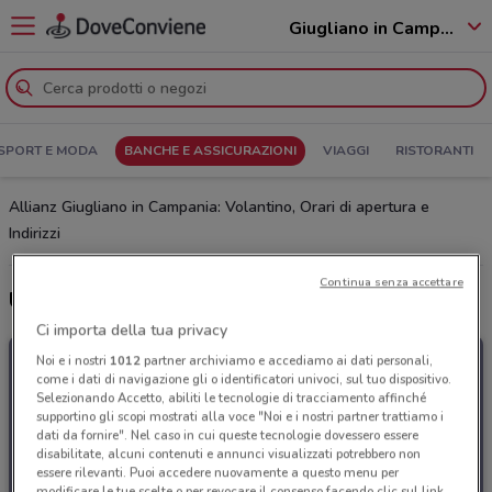
Giugliano in Campania - 80014
SPORT E MODA
BANCHE E ASSICURAZIONI
VIAGGI
RISTORANTI
Allianz Giugliano in Campania: Volantino, Orari di apertura e
Indirizzi
Continua senza accettare
Ultime offerte del volantino Allianz
Ci importa della tua privacy
Noi e i nostri
1012
partner archiviamo e accediamo ai dati personali,
come i dati di navigazione gli o identificatori univoci, sul tuo dispositivo.
Selezionando Accetto, abiliti le tecnologie di tracciamento affinché
supportino gli scopi mostrati alla voce "Noi e i nostri partner trattiamo i
dati da fornire". Nel caso in cui queste tecnologie dovessero essere
disabilitate, alcuni contenuti e annunci visualizzati potrebbero non
essere rilevanti. Puoi accedere nuovamente a questo menu per
modificare le tue scelte o per revocare il consenso facendo clic sul link