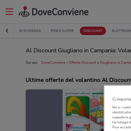
IN EVIDENZA
IPER E SUPER
DISCOUNT
ELETTRON
Al Discount Giugliano in Campania: Volant
Sei qui:
DoveConviene
Offerte Discount a Giugliano in Cam
Ultime offerte del volantino Al Discoun
Ci importa
Noi e i nostr
identificato
supportino g
tecnologie d
Puoi accede