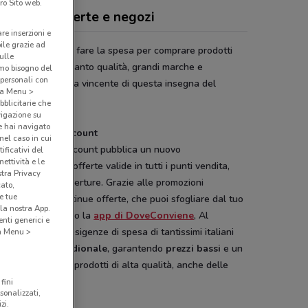
ro Sito web.
Discount, offerte e negozi
are inserzioni e
bile grazie ad
iscount
conviene fare la spesa per comprare prodotti
sulle
ntari e non, in quanto qualità, grandi marche e
amo bisogno del
 personali con
rmio, sono la firma vincente di questa insegna del
o a Menu >
po General Drap.
bblicitarie che
vigazione su
e hai navigato
 la Spesa Al Discount
(nel caso in cui
 settimana Al Discount pubblica un nuovo
ificativi del
ettività e le
ntino
online con offerte valide in tutti i punti vendita,
stra Privacy
rese le nuove aperture. Grazie alle promozioni
cato,
e tue
manali e alle continue offerte, che puoi sfogliare dal tuo
la nostra App.
tphone scaricando la
app di DoveConviene
, Al
nti generici e
unt soddisfa le esigenze di spesa di tantissimi italiani
 a Menu >
area
centro meridionale
, garantendo
prezzi bassi
e un
 assortimento di prodotti di alta qualità, anche delle
di marche.
fini
sonalizzati,
zi.