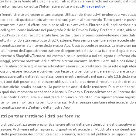
tra finalità in fondo alla pagina web. Tali scelte avranno effetto nel contesto del nost
Al 
 informazioni, consulta l'Informativa sulla privacy.
Privacy policy
i fornirti offerte più vicine ai tuoi bisogni: Utilizzando Shopfully/Tiendeo puoi visualizz
i tuoi acquisti quotidiani più attinenti ai tuoi gusti e al tuo mondo. Tutto questo è possi
Al D
 strumenti e analisi effettuate in base alle tue attività all'interno dell'applicazione e 
alime
collegate, come indicato nel paragrafo 2 della Privacy Policy. Per fare questo, abbi
 sull'uso dei dati raccolti a tale fine. Se dai il tuo consenso condivideremo i tuoi dati
rispa
tutto il mondo attraverso l’uso di SDK esterne. Puoi sempre cambiare idea accedend
Grup
rsonalizzazione, all’interno della nostra App. Cosa succede se accetti: Le inserzioni pu
i all'interno dell’app potranno trattare di argomenti relativi alla tua cronologia di na
esterne a Shopfully/Tiendeo. Ad esempio, se un servizio a noi collegato ci informa ch
Fare
i viaggi, potremo mostrarti delle offerte a tema vacanze. Inoltre, i dati sulla posizione 
Ogni
o il relativo consenso) insieme alle informazioni sulle prestazioni della rete e agli ident
 possono essere raccolte e condivisi con terze parti per comprendere e migliorare la conn
vola
pplicative sulle delle reti wireless, come meglio indicato nel paragrafo 13.b della no
9.5 km
comp
re, i tuoi dati possono anche essere utilizzati per la creazione di report, ricerche di mer
 e statistiche, analisi basate sulla posizione e analisi delle tendenze. Puoi modificare l
setti
in qualsiasi momento accedendo a Menu > Privacy > Personalizzazione all'interno del
smar
 se rifiuti: Continuerai a visualizzare annunci pubblicitari, ma riguarderanno argome
Disco
te non saranno rilevanti per i tuoi interessi. Potrai sempre cambiare idea accedendo
rsonalizzazione all'interno della nostra App.
dell’
stri partner trattiamo i dati per fornire:
vasto
gran
ti di geolocalizzazione precisi. Scansione attiva delle caratteristiche del dispositivo ai 
icazione. Archiviare informazioni su dispositivo e/o accedervi. Pubblicità e contenuti per
delle prestazioni dei contenuti e degli annunci, ricerche sul pubblico, sviluppo di servi