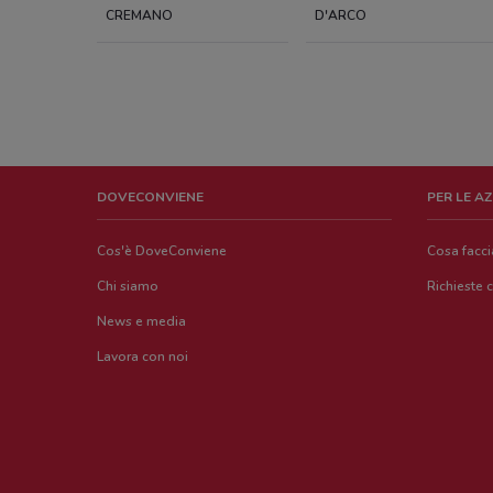
CREMANO
D'ARCO
DOVECONVIENE
PER LE A
Cos'è DoveConviene
Cosa facc
Chi siamo
Richieste 
News e media
Lavora con noi