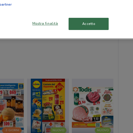
Richi
partner
inizi
Mostra finalità
Accetto
-3 GIORNI
NUOVO
NUOVO