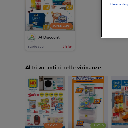
Elenco dei 
SCADE OGGI
Al Discount
Scade oggi
9.5 km
Altri volantini nelle vicinanze
-3 GIORNI
NUOVO