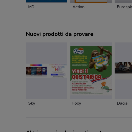
MD
Action
Eurospi
Nuovi prodotti da provare
Sky
Foxy
Dacia