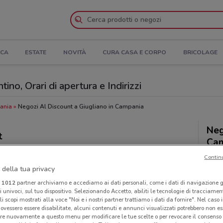
ICA
ESTATE
NOVITÀ
CURA CASA E CORPO
BRICOLAGE
ino, Orari di apertura e Indirizzi
pania
Negozi Al Discount a Giugliano in Campania
Neg
t
Ca
Contin
 della tua privacy
i
1012
partner archiviamo e accediamo ai dati personali, come i dati di navigazione g
ri univoci, sul tuo dispositivo. Selezionando Accetto, abiliti le tecnologie di tracciame
li scopi mostrati alla voce "Noi e i nostri partner trattiamo i dati da fornire". Nel caso 
ovessero essere disabilitate, alcuni contenuti e annunci visualizzati potrebbero non ess
re nuovamente a questo menu per modificare le tue scelte o per revocare il consenso