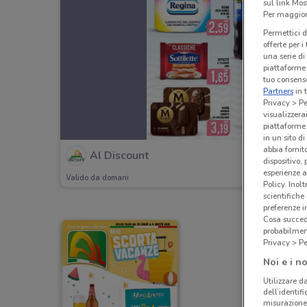
sul link Mos
Per maggiori
Permettici d
offerte per 
una serie di
piattaforme 
tuo consenso
Partners
in 
Privacy > Pe
visualizzera
piattaforme 
in un sito d
abbia fornit
Al Discount
dispositivo,
esperienze a
Valido da domani
Policy. Inolt
scientifiche
preferenze 
Cosa succede
probabilmen
Privacy > Pe
Noi e i no
Utilizzare da
dell’identif
misurazione 