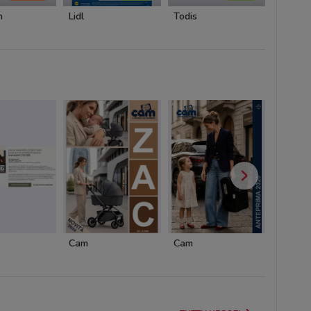
n
Lidl
Todis
Cam
Cam
Cofidis