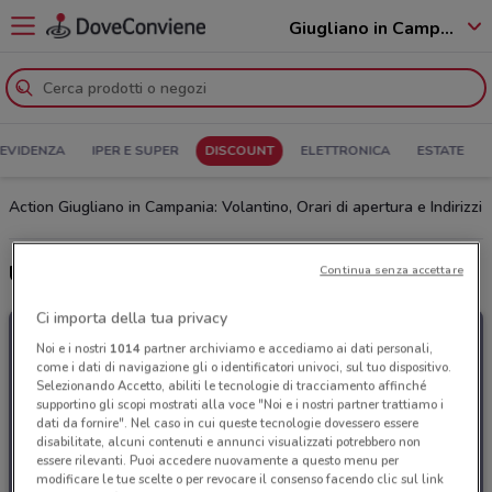
Giugliano in Campania - 80014
 EVIDENZA
IPER E SUPER
DISCOUNT
ELETTRONICA
ESTATE
Action Giugliano in Campania: Volantino, Orari di apertura e Indirizzi
Ultime offerte del volantino Action
Continua senza accettare
Ci importa della tua privacy
Noi e i nostri
1014
partner archiviamo e accediamo ai dati personali,
come i dati di navigazione gli o identificatori univoci, sul tuo dispositivo.
Selezionando Accetto, abiliti le tecnologie di tracciamento affinché
supportino gli scopi mostrati alla voce "Noi e i nostri partner trattiamo i
dati da fornire". Nel caso in cui queste tecnologie dovessero essere
disabilitate, alcuni contenuti e annunci visualizzati potrebbero non
essere rilevanti. Puoi accedere nuovamente a questo menu per
modificare le tue scelte o per revocare il consenso facendo clic sul link