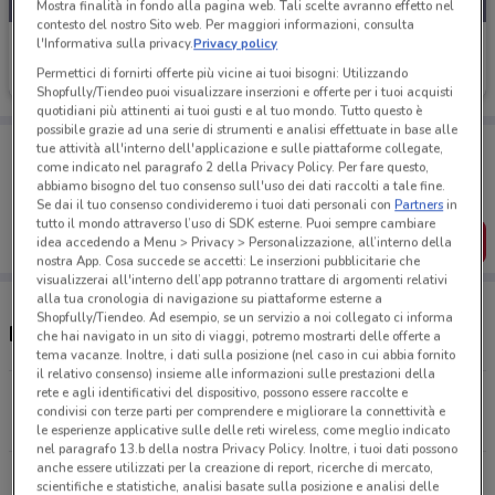
Mostra finalità in fondo alla pagina web. Tali scelte avranno effetto nel
contesto del nostro Sito web. Per maggiori informazioni, consulta
l'Informativa sulla privacy.
Privacy policy
Action
Permettici di fornirti offerte più vicine ai tuoi bisogni: Utilizzando
Scade martedì
2.3 km
Shopfully/Tiendeo puoi visualizzare inserzioni e offerte per i tuoi acquisti
quotidiani più attinenti ai tuoi gusti e al tuo mondo. Tutto questo è
possibile grazie ad una serie di strumenti e analisi effettuate in base alle
Porta DoveConviene sempre con te!
tue attività all'interno dell'applicazione e sulle piattaforme collegate,
Puoi trovare le migliori offerte dei negozi vicino a te,
come indicato nel paragrafo 2 della Privacy Policy. Per fare questo,
salvarle e creare la tua lista del risparmio, comodamente
abbiamo bisogno del tuo consenso sull'uso dei dati raccolti a tale fine.
dal tuo cellulare.
Se dai il tuo consenso condivideremo i tuoi dati personali con
Partners
in
tutto il mondo attraverso l’uso di SDK esterne. Puoi sempre cambiare
SCARICA L’APP
idea accedendo a Menu > Privacy > Personalizzazione, all’interno della
nostra App. Cosa succede se accetti: Le inserzioni pubblicitarie che
visualizzerai all'interno dell’app potranno trattare di argomenti relativi
alla tua cronologia di navigazione su piattaforme esterne a
Shopfully/Tiendeo. Ad esempio, se un servizio a noi collegato ci informa
Negozi Action a Giugliano in Campania
che hai navigato in un sito di viaggi, potremo mostrarti delle offerte a
tema vacanze. Inoltre, i dati sulla posizione (nel caso in cui abbia fornito
il relativo consenso) insieme alle informazioni sulle prestazioni della
rete e agli identificativi del dispositivo, possono essere raccolte e
Via Appia Sud snc Sant'antimo
condivisi con terze parti per comprendere e migliorare la connettività e
2.3 km
CHIUSO
le esperienze applicative sulle delle reti wireless, come meglio indicato
nel paragrafo 13.b della nostra Privacy Policy. Inoltre, i tuoi dati possono
anche essere utilizzati per la creazione di report, ricerche di mercato,
Via Atellana 65 Arzano
scientifiche e statistiche, analisi basate sulla posizione e analisi delle