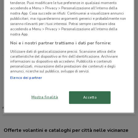
5.2 km
CHIUSO
tendenze. Puoi modificare le tue preferenze in qualsiasi momento
accedendo a Menu > Privacy > Personalizzazione all'interno della
nostra App. Cosa succede se rifiuti: Continuerai a visualizzare annunci
Corso Giuseppe Garibaldi 190 Grumo Nevano
pubblicitari, ma riguarderanno argomenti generici e probabilmente non
saranno rilevanti per i tuoi interessi. Potrai sempre cambiare idea
5.5 km
CHIUSO
accedendo a Menu > Privacy > Personalizzazione all'interno della
nostra App.
Viale salvo d'Acquisto San Marcellino
Noi e i nostri partner trattiamo i dati per fornire:
6.4 km
CHIUSO
Utilizzare dati di geolocalizzazione precisi. Scansione attiva delle
caratteristiche del dispositivo ai fini dell’identificazione. Archiviare
informazioni su dispositivo e/o accedervi. Pubblicità e contenuti
Via Roberto Bracco 7 Casavatore
personalizzati, misurazione delle prestazioni dei contenuti e degli
7.9 km
CHIUSO
annunci, ricerche sul pubblico, sviluppo di servizi.
Elenco dei partner
Tutti i negozi Action
Mostra finalità
Accetto
Action, offerte e negozi
Offerte volantini e cataloghi per città nelle vicinanze