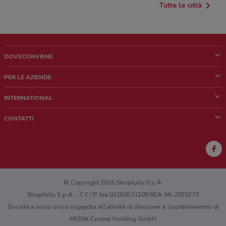
Tutte le città
DOVECONVIENE
Cos'è DoveConviene
PER LE AZIENDE
Chi siamo
Cosa facciamo
INTERNATIONAL
News e media
Richieste commerciali e marketing
Brazil
CONTATTI
Lavora con noi
Mexico
Segnalazione punto vendita
France
Segnalazione Volantino
Australia
Hai un malfunzionamento sul web o sull'app?
New Zealand
© Copyright 2026 Shopfully S.p.A.
Shopfully S.p.A. - C.F / P. Iva 03156531208 REA: MI-2029270
Società a socio unico soggetta all’attività di direzione e coordinamento di
MEDIA Central Holding GmbH