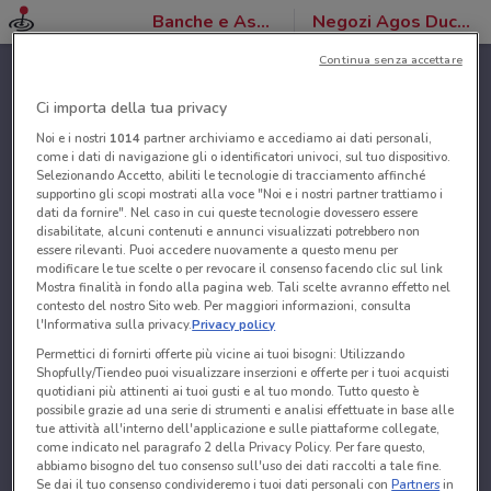
Banche e Assicurazioni
Negozi Agos Ducato
Continua senza accettare
Ci importa della tua privacy
Noi e i nostri
1014
partner archiviamo e accediamo ai dati personali,
come i dati di navigazione gli o identificatori univoci, sul tuo dispositivo.
Selezionando Accetto, abiliti le tecnologie di tracciamento affinché
supportino gli scopi mostrati alla voce "Noi e i nostri partner trattiamo i
dati da fornire". Nel caso in cui queste tecnologie dovessero essere
disabilitate, alcuni contenuti e annunci visualizzati potrebbero non
essere rilevanti. Puoi accedere nuovamente a questo menu per
modificare le tue scelte o per revocare il consenso facendo clic sul link
Mostra finalità in fondo alla pagina web. Tali scelte avranno effetto nel
contesto del nostro Sito web. Per maggiori informazioni, consulta
l'Informativa sulla privacy.
Privacy policy
Permettici di fornirti offerte più vicine ai tuoi bisogni: Utilizzando
Shopfully/Tiendeo puoi visualizzare inserzioni e offerte per i tuoi acquisti
quotidiani più attinenti ai tuoi gusti e al tuo mondo. Tutto questo è
possibile grazie ad una serie di strumenti e analisi effettuate in base alle
tue attività all'interno dell'applicazione e sulle piattaforme collegate,
come indicato nel paragrafo 2 della Privacy Policy. Per fare questo,
abbiamo bisogno del tuo consenso sull'uso dei dati raccolti a tale fine.
Se dai il tuo consenso condivideremo i tuoi dati personali con
Partners
in