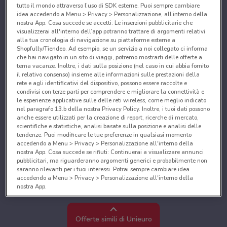
tutto il mondo attraverso l’uso di SDK esterne. Puoi sempre cambiare
idea accedendo a Menu > Privacy > Personalizzazione, all’interno della
nostra App. Cosa succede se accetti: Le inserzioni pubblicitarie che
visualizzerai all'interno dell’app potranno trattare di argomenti relativi
alla tua cronologia di navigazione su piattaforme esterne a
Shopfully/Tiendeo. Ad esempio, se un servizio a noi collegato ci informa
che hai navigato in un sito di viaggi, potremo mostrarti delle offerte a
tema vacanze. Inoltre, i dati sulla posizione (nel caso in cui abbia fornito
il relativo consenso) insieme alle informazioni sulle prestazioni della
rete e agli identificativi del dispositivo, possono essere raccolte e
condivisi con terze parti per comprendere e migliorare la connettività e
le esperienze applicative sulle delle reti wireless, come meglio indicato
nel paragrafo 13.b della nostra Privacy Policy. Inoltre, i tuoi dati possono
anche essere utilizzati per la creazione di report, ricerche di mercato,
scientifiche e statistiche, analisi basate sulla posizione e analisi delle
tendenze. Puoi modificare le tue preferenze in qualsiasi momento
accedendo a Menu > Privacy > Personalizzazione all'interno della
nostra App. Cosa succede se rifiuti: Continuerai a visualizzare annunci
pubblicitari, ma riguarderanno argomenti generici e probabilmente non
saranno rilevanti per i tuoi interessi. Potrai sempre cambiare idea
accedendo a Menu > Privacy > Personalizzazione all'interno della
nostra App.
Noi e i nostri partner trattiamo i dati per fornire:
Utilizzare dati di geolocalizzazione precisi. Scansione attiva delle
Offerte simili di Unieuro
caratteristiche del dispositivo ai fini dell’identificazione. Archiviare