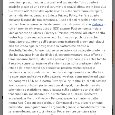
quotidiani più attinenti ai tuoi gusti e al tuo mondo. Tutto questo è
possibile grazie ad una serie di strumenti e analisi effettuate in base alle
tue attività all'interno dell'applicazione e sulle piattaforme collegate,
Altri volantini nelle vicinanze
come indicato nel paragrafo 2 della Privacy Policy. Per fare questo,
abbiamo bisogno del tuo consenso sull'uso dei dati raccolti a tale fine.
Se dai il tuo consenso condivideremo i tuoi dati personali con
Partners
in
tutto il mondo attraverso l’uso di SDK esterne. Puoi sempre cambiare
idea accedendo a Menu > Privacy > Personalizzazione, all’interno della
nostra App. Cosa succede se accetti: Le inserzioni pubblicitarie che
visualizzerai all'interno dell’app potranno trattare di argomenti relativi
alla tua cronologia di navigazione su piattaforme esterne a
Shopfully/Tiendeo. Ad esempio, se un servizio a noi collegato ci informa
che hai navigato in un sito di viaggi, potremo mostrarti delle offerte a
tema vacanze. Inoltre, i dati sulla posizione (nel caso in cui abbia fornito
il relativo consenso) insieme alle informazioni sulle prestazioni della
-2 GIORNI
-2 GIORNI
rete e agli identificativi del dispositivo, possono essere raccolte e
condivisi con terze parti per comprendere e migliorare la connettività e
Unieuro
MD
Conad
le esperienze applicative sulle delle reti wireless, come meglio indicato
nel paragrafo 13.b della nostra Privacy Policy. Inoltre, i tuoi dati possono
anche essere utilizzati per la creazione di report, ricerche di mercato,
scientifiche e statistiche, analisi basate sulla posizione e analisi delle
tendenze. Puoi modificare le tue preferenze in qualsiasi momento
Nuovi prodotti da provare
accedendo a Menu > Privacy > Personalizzazione all'interno della
nostra App. Cosa succede se rifiuti: Continuerai a visualizzare annunci
pubblicitari, ma riguarderanno argomenti generici e probabilmente non
saranno rilevanti per i tuoi interessi. Potrai sempre cambiare idea