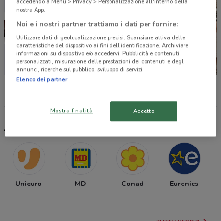
accedendo a Menu > Privacy > Personalizzazione all'interno della
nostra App.
Noi e i nostri partner trattiamo i dati per fornire:
Utilizzare dati di geolocalizzazione precisi. Scansione attiva delle
caratteristiche del dispositivo ai fini dell’identificazione. Archiviare
informazioni su dispositivo e/o accedervi. Pubblicità e contenuti
personalizzati, misurazione delle prestazioni dei contenuti e degli
annunci, ricerche sul pubblico, sviluppo di servizi.
Elenco dei partner
Sky
Cam
Cam
Mostra finalità
Accetto
Altri negozi selezionati per te
Unieuro
MD
Conad
Euronics
C