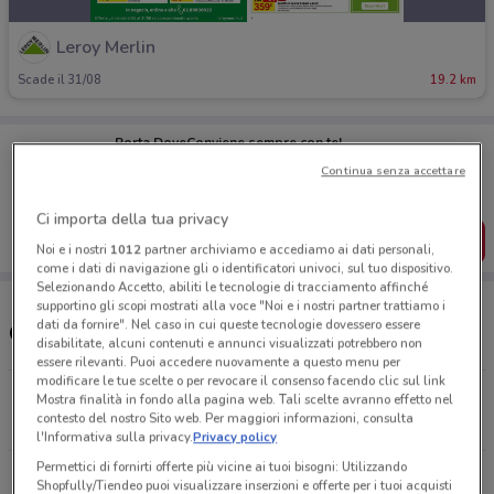
Leroy Merlin
Scade il 31/08
19.2 km
Porta DoveConviene sempre con te!
Puoi trovare le migliori offerte dei negozi vicino a te,
Continua senza accettare
salvarle e creare la tua lista del risparmio, comodamente
dal tuo cellulare.
Ci importa della tua privacy
SCARICA L’APP
Noi e i nostri
1012
partner archiviamo e accediamo ai dati personali,
come i dati di navigazione gli o identificatori univoci, sul tuo dispositivo.
Selezionando Accetto, abiliti le tecnologie di tracciamento affinché
supportino gli scopi mostrati alla voce "Noi e i nostri partner trattiamo i
dati da fornire". Nel caso in cui queste tecnologie dovessero essere
Orari e Negozi Leroy Merlin
disabilitate, alcuni contenuti e annunci visualizzati potrebbero non
essere rilevanti. Puoi accedere nuovamente a questo menu per
modificare le tue scelte o per revocare il consenso facendo clic sul link
Via Galileo Galilei, 18 San Giovanni La Punta
Mostra finalità in fondo alla pagina web. Tali scelte avranno effetto nel
contesto del nostro Sito web. Per maggiori informazioni, consulta
19.2 km
l'Informativa sulla privacy.
Privacy policy
Permettici di fornirti offerte più vicine ai tuoi bisogni: Utilizzando
Tutti i negozi Leroy Merlin
Shopfully/Tiendeo puoi visualizzare inserzioni e offerte per i tuoi acquisti