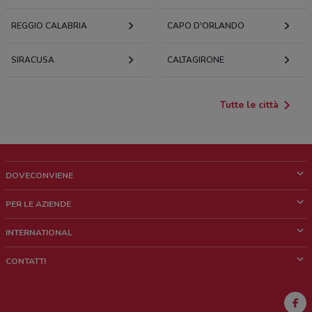
REGGIO CALABRIA
CAPO D'ORLANDO
SIRACUSA
CALTAGIRONE
Tutte le città
DOVECONVIENE
Cos'è DoveConviene
PER LE AZIENDE
Chi siamo
Cosa facciamo
INTERNATIONAL
News e media
Richieste commerciali e marketing
Brazil
CONTATTI
Lavora con noi
Mexico
Segnalazione punto vendita
France
Segnalazione Volantino