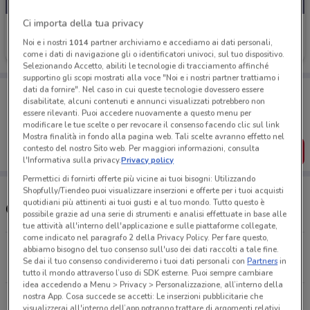
Ci importa della tua privacy
Mini
Noi e i nostri
1014
partner archiviamo e accediamo ai dati personali,
Scade il 31/12
4 km
come i dati di navigazione gli o identificatori univoci, sul tuo dispositivo.
Selezionando Accetto, abiliti le tecnologie di tracciamento affinché
supportino gli scopi mostrati alla voce "Noi e i nostri partner trattiamo i
dati da fornire". Nel caso in cui queste tecnologie dovessero essere
Porta DoveConviene sempre con te!
disabilitate, alcuni contenuti e annunci visualizzati potrebbero non
Puoi trovare le migliori offerte dei negozi vicino a te,
essere rilevanti. Puoi accedere nuovamente a questo menu per
salvarle e creare la tua lista del risparmio, comodamente
modificare le tue scelte o per revocare il consenso facendo clic sul link
dal tuo cellulare.
Mostra finalità in fondo alla pagina web. Tali scelte avranno effetto nel
contesto del nostro Sito web. Per maggiori informazioni, consulta
SCARICA L’APP
l'Informativa sulla privacy.
Privacy policy
Permettici di fornirti offerte più vicine ai tuoi bisogni: Utilizzando
Shopfully/Tiendeo puoi visualizzare inserzioni e offerte per i tuoi acquisti
quotidiani più attinenti ai tuoi gusti e al tuo mondo. Tutto questo è
Concessionari Mini nelle vicinanze
possibile grazie ad una serie di strumenti e analisi effettuate in base alle
tue attività all'interno dell'applicazione e sulle piattaforme collegate,
come indicato nel paragrafo 2 della Privacy Policy. Per fare questo,
S.S. 117 Bis - Km 88.200 Gela
abbiamo bisogno del tuo consenso sull'uso dei dati raccolti a tale fine.
Se dai il tuo consenso condivideremo i tuoi dati personali con
Partners
in
4 km
CHIUSO
tutto il mondo attraverso l’uso di SDK esterne. Puoi sempre cambiare
idea accedendo a Menu > Privacy > Personalizzazione, all’interno della
nostra App. Cosa succede se accetti: Le inserzioni pubblicitarie che
Tutti i negozi Mini
visualizzerai all'interno dell’app potranno trattare di argomenti relativi