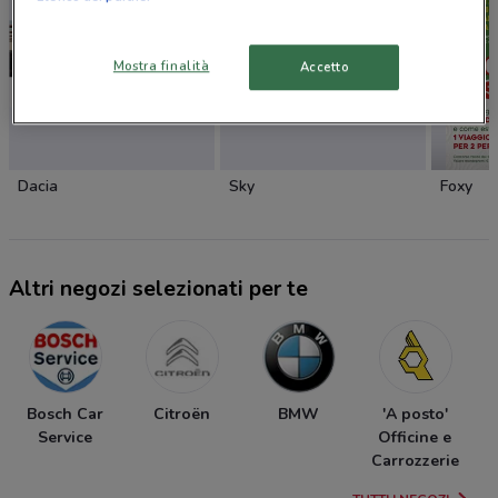
Mostra finalità
Accetto
Dacia
Sky
Foxy
Altri negozi selezionati per te
Bosch Car
Citroën
BMW
'A posto'
Service
Officine e
Carrozzerie