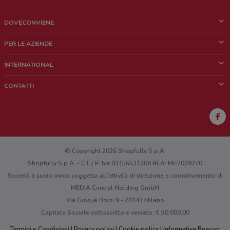
DOVECONVIENE
Cos'è DoveConviene
PER LE AZIENDE
Chi siamo
Cosa facciamo
INTERNATIONAL
News e media
Richieste commerciali e marketing
Brazil
CONTATTI
Lavora con noi
Mexico
Segnalazione punto vendita
France
Segnalazione Volantino
Australia
Hai un malfunzionamento sul web o sull'app?
New Zealand
© Copyright 2026 Shopfully S.p.A.
Shopfully S.p.A. - C.F / P. Iva 03156531208 REA: MI-2029270
Società a socio unico soggetta all’attività di direzione e coordinamento di
MEDIA Central Holding GmbH
Via Giosuè Borsi 9 - 20143 Milano
Capitale Sociale sottoscritto e versato: € 50.000,00
Termini e Condizioni
Privacy policy
Cookie policy
Informativa Beacon