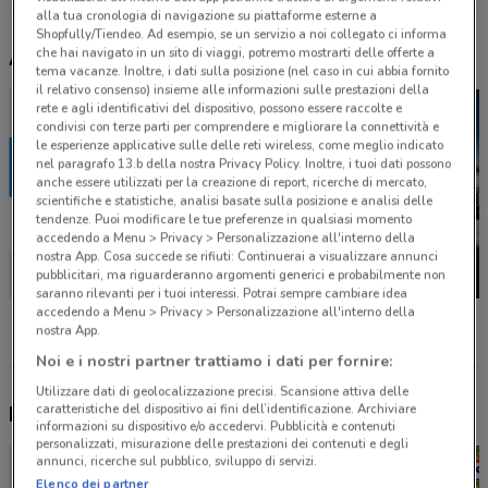
alla tua cronologia di navigazione su piattaforme esterne a
Shopfully/Tiendeo. Ad esempio, se un servizio a noi collegato ci informa
che hai navigato in un sito di viaggi, potremo mostrarti delle offerte a
Altri volantini nelle vicinanze
tema vacanze. Inoltre, i dati sulla posizione (nel caso in cui abbia fornito
il relativo consenso) insieme alle informazioni sulle prestazioni della
rete e agli identificativi del dispositivo, possono essere raccolte e
condivisi con terze parti per comprendere e migliorare la connettività e
le esperienze applicative sulle delle reti wireless, come meglio indicato
nel paragrafo 13.b della nostra Privacy Policy. Inoltre, i tuoi dati possono
anche essere utilizzati per la creazione di report, ricerche di mercato,
scientifiche e statistiche, analisi basate sulla posizione e analisi delle
tendenze. Puoi modificare le tue preferenze in qualsiasi momento
accedendo a Menu > Privacy > Personalizzazione all'interno della
nostra App. Cosa succede se rifiuti: Continuerai a visualizzare annunci
pubblicitari, ma riguarderanno argomenti generici e probabilmente non
saranno rilevanti per i tuoi interessi. Potrai sempre cambiare idea
accedendo a Menu > Privacy > Personalizzazione all'interno della
Bosch Car Service
Citroën
BMW
nostra App.
Noi e i nostri partner trattiamo i dati per fornire:
Utilizzare dati di geolocalizzazione precisi. Scansione attiva delle
caratteristiche del dispositivo ai fini dell’identificazione. Archiviare
Nuovi prodotti da provare
informazioni su dispositivo e/o accedervi. Pubblicità e contenuti
personalizzati, misurazione delle prestazioni dei contenuti e degli
annunci, ricerche sul pubblico, sviluppo di servizi.
Elenco dei partner