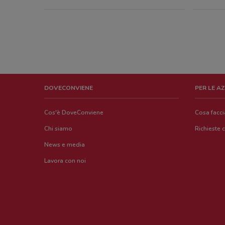
DOVECONVIENE
PER LE A
Cos'è DoveConviene
Cosa facc
Chi siamo
Richieste 
News e media
Lavora con noi