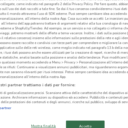
0.01
collegate, come indicato nel paragrafo 2 della Privacy Policy. Per fare questo, abbi
 sull'uso dei dati raccolti a tale fine. Se dai il tuo consenso condivideremo i tuoi dati
tutto il mondo attraverso l’uso di SDK esterne. Puoi sempre cambiare idea accedend
Cors
rsonalizzazione, all’interno della nostra App. Cosa succede se accetti: Le inserzioni pu
i all'interno dell’app potranno trattare di argomenti relativi alla tua cronologia di na
17 m
esterne a Shopfully/Tiendeo. Ad esempio, se un servizio a noi collegato ci informa ch
i viaggi, potremo mostrarti delle offerte a tema vacanze. Inoltre, i dati sulla posizione 
C.So
o il relativo consenso) insieme alle informazioni sulle prestazioni della rete e agli ident
 possono essere raccolte e condivisi con terze parti per comprendere e migliorare la conn
17 m
pplicative sulle delle reti wireless, come meglio indicato nel paragrafo 13.b della no
re, i tuoi dati possono anche essere utilizzati per la creazione di report, ricerche di mer
 e statistiche, analisi basate sulla posizione e analisi delle tendenze. Puoi modificare l
325 
in qualsiasi momento accedendo a Menu > Privacy > Personalizzazione all'interno del
17 m
 se rifiuti: Continuerai a visualizzare annunci pubblicitari, ma riguarderanno argome
te non saranno rilevanti per i tuoi interessi. Potrai sempre cambiare idea accedendo
rsonalizzazione all'interno della nostra App.
C.SO
 negozio?
stri partner trattiamo i dati per fornire:
20 m
ti di geolocalizzazione precisi. Scansione attiva delle caratteristiche del dispositivo ai 
icazione. Archiviare informazioni su dispositivo e/o accedervi. Pubblicità e contenuti per
C.S
delle prestazioni dei contenuti e degli annunci, ricerche sul pubblico, sviluppo di servi
0.01
partner
UNIEURO
Cors
Mostra finalità
Accetto
EUROSPIN