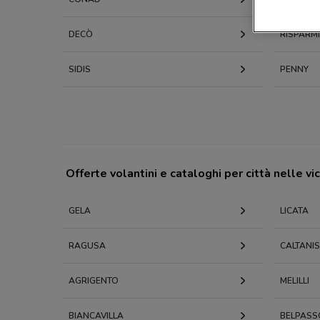
DECÒ
RISPARM
SIDIS
PENNY
Offerte volantini e cataloghi per città nelle vi
GELA
LICATA
RAGUSA
CALTANI
AGRIGENTO
MELILLI
BIANCAVILLA
BELPASS