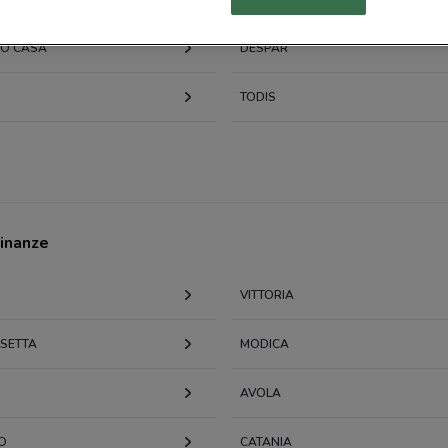
20 m
IO CASA
DESPAR
C.So
21 m
TODIS
Cors
0.02
Cors
28 m
cinanze
Piaz
36 m
VITTORIA
Via 
SSETTA
MODICA
36 m
AVOLA
Via 
36 m
O
CATANIA