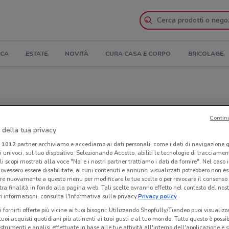
ICA
ESTATE
NOVITÀ
CURA CASA E CORPO
BRICOLAGE
Contin
 della tua privacy
Cerca una catena
i
1012
partner archiviamo e accediamo ai dati personali, come i dati di navigazione g
ri univoci, sul tuo dispositivo. Selezionando Accetto, abiliti le tecnologie di tracciame
li scopi mostrati alla voce "Noi e i nostri partner trattiamo i dati da fornire". Nel caso 
ovessero essere disabilitate, alcuni contenuti e annunci visualizzati potrebbero non ess
re nuovamente a questo menu per modificare le tue scelte o per revocare il consenso
Cors
tra finalità in fondo alla pagina web. Tali scelte avranno effetto nel contesto del nost
 informazioni, consulta l'Informativa sulla privacy.
Privacy policy
11 m
i fornirti offerte più vicine ai tuoi bisogni: Utilizzando Shopfully/Tiendeo puoi visualizz
i tuoi acquisti quotidiani più attinenti ai tuoi gusti e al tuo mondo. Tutto questo è possi
Cors
 strumenti e analisi effettuate in base alle tue attività all'interno dell'applicazione e 