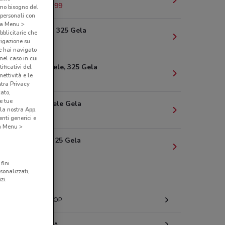
3606042651768999
amo bisogno del
 personali con
o a Menu >
o Vitt.emanuele 325 Gela
bblicitarie che
vigazione su
e hai navigato
(nel caso in cui
 Vittorio Emanuele, 325 Gela
ificativi del
ettività e le
stra Privacy
cato,
e tue
C.So Vitt.Emanuele Gela
la nostra App.
nti generici e
 a Menu >
 V. EMANUELE 325 Gela
fini
sonalizzati,
O V. EMANUELE 325
zi.
982774722084759
COOP
o Vittorio Emanuele, 325 Gela
SISA