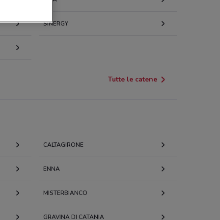
SINERGY
 Vitt.Emanuele, 325 Gela
o Vittorio Emanuele, 244
4867447234109365
Tutte le catene
o Vittorio Emanuele, 242 Gela
za Sant'Agostino, 19 Gela
CALTAGIRONE
Enrico Mattei Gela
ENNA
MISTERBIANCO
Cicerone, 120 Gela
GRAVINA DI CATANIA