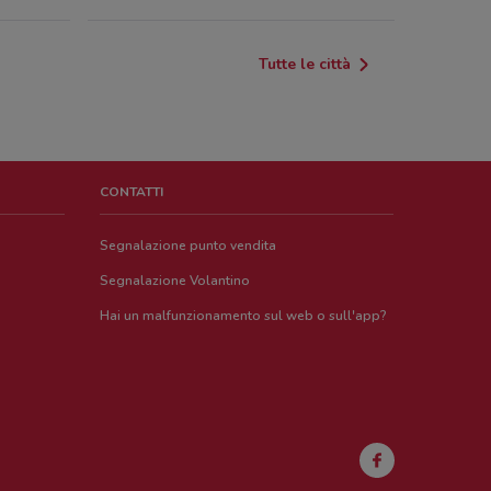
Barca Bianca, 7 Gela
Tutte le città
o Vittorio Emanuele, 297
598236025004231
CONTATTI
C.So Vittorio Emanuele Gela
Segnalazione punto vendita
Segnalazione Volantino
 Vittorio Emanuele, 285 Gela
Hai un malfunzionamento sul web o sull'app?
MALLIA, 5 Gela
Mallia, 5 Gela