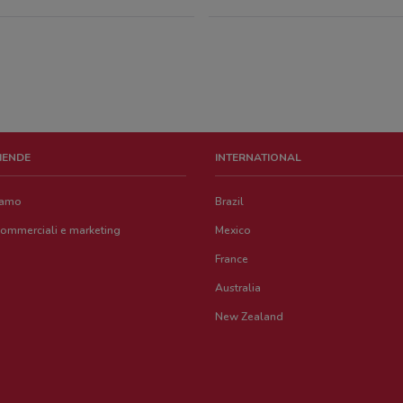
Via 
36 m
Cors
0.03
ZIENDE
INTERNATIONAL
285 
50 m
iamo
Brazil
commerciali e marketing
Mexico
C.So
52 m
France
Australia
VIA 
New Zealand
54 m
Via 
59 m