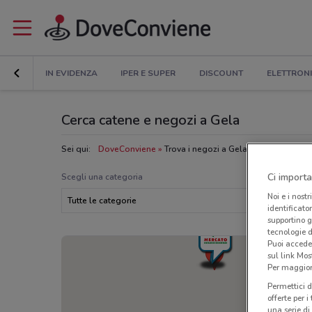
IN EVIDENZA
IPER E SUPER
DISCOUNT
ELETTRON
Cerca catene e negozi a Gela
Sei qui:
DoveConviene
Trova i negozi a Gela
Ci importa
Scegli una categoria
Noi e i nostr
Tutte le categorie
identificato
supportino g
tecnologie d
Puoi accede
sul link Mos
Per maggiori
Permettici d
offerte per 
una serie di