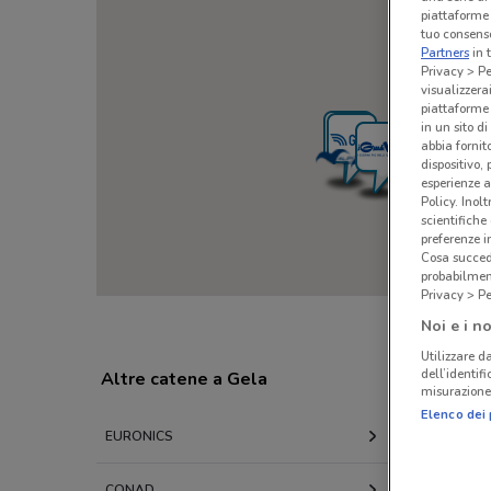
piattaforme 
tuo consenso
Partners
in 
Privacy > Pe
visualizzera
piattaforme 
in un sito d
abbia fornit
dispositivo,
esperienze a
Policy. Inolt
scientifiche
preferenze 
Cosa succede
probabilmen
Privacy > Pe
Hai trovato informazioni mancanti o errate su un
Noi e i no
Utilizzare da
dell’identif
Altre catene a Gela
misurazione 
Elenco dei 
EURONICS
TRONY
CONAD
LIDL