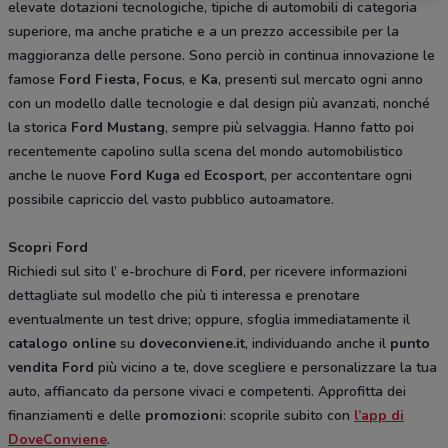
elevate dotazioni tecnologiche, tipiche di automobili di categoria
superiore, ma anche pratiche e a un prezzo accessibile per la
maggioranza delle persone. Sono perciò in continua innovazione le
famose
Ford Fiesta, Focus
, e
Ka
, presenti sul mercato ogni anno
con un modello dalle tecnologie e dal design più avanzati, nonché
la storica
Ford Mustang
, sempre più selvaggia. Hanno fatto poi
recentemente capolino sulla scena del mondo automobilistico
anche le nuove
Ford Kuga
ed
Ecosport
, per accontentare ogni
possibile capriccio del vasto pubblico autoamatore.
Scopri Ford
Richiedi sul sito l’ e-brochure di
Ford
, per ricevere informazioni
dettagliate sul modello che più ti interessa e prenotare
eventualmente un test drive; oppure, sfoglia immediatamente il
catalogo online
su
doveconviene.it
, individuando anche il
punto
vendita
Ford
più vicino a te, dove scegliere e personalizzare la tua
auto, affiancato da persone vivaci e competenti. Approfitta dei
finanziamenti e delle
promozioni
: scoprile subito con
l’app di
DoveConviene
.