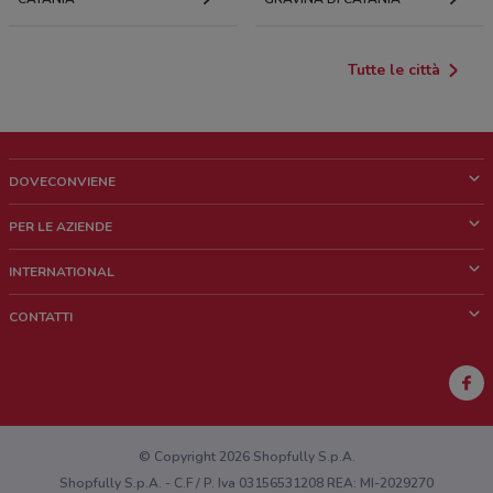
Tutte le città
DOVECONVIENE
Cos'è DoveConviene
PER LE AZIENDE
Chi siamo
Cosa facciamo
INTERNATIONAL
News e media
Richieste commerciali e marketing
Brazil
CONTATTI
Lavora con noi
Mexico
Segnalazione punto vendita
France
Segnalazione Volantino
Australia
Hai un malfunzionamento sul web o sull'app?
New Zealand
© Copyright 2026 Shopfully S.p.A.
Shopfully S.p.A. - C.F / P. Iva 03156531208 REA: MI-2029270