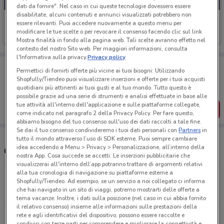
dati da fornire". Nel caso in cui queste tecnologie dovessero essere
disabilitate, alcuni contenuti e annunci visualizzati potrebbero non
Ford
essere rilevanti. Puoi accedere nuovamente a questo menu per
modificare le tue scelte o per revocare il consenso facendo clic sul link
17.1 km
Mostra finalità in fondo alla pagina web. Tali scelte avranno effetto nel
contesto del nostro Sito web. Per maggiori informazioni, consulta
l'Informativa sulla privacy.
Privacy policy
Porta DoveConviene sempre con te!
Permettici di fornirti offerte più vicine ai tuoi bisogni: Utilizzando
Puoi trovare le migliori offerte dei negozi vicino a te,
Shopfully/Tiendeo puoi visualizzare inserzioni e offerte per i tuoi acquisti
salvarle e creare la tua lista del risparmio, comodamente
quotidiani più attinenti ai tuoi gusti e al tuo mondo. Tutto questo è
dal tuo cellulare.
possibile grazie ad una serie di strumenti e analisi effettuate in base alle
tue attività all'interno dell'applicazione e sulle piattaforme collegate,
SCARICA L’APP
come indicato nel paragrafo 2 della Privacy Policy. Per fare questo,
abbiamo bisogno del tuo consenso sull'uso dei dati raccolti a tale fine.
Se dai il tuo consenso condivideremo i tuoi dati personali con
Partners
in
tutto il mondo attraverso l’uso di SDK esterne. Puoi sempre cambiare
idea accedendo a Menu > Privacy > Personalizzazione, all’interno della
Concessionari Ford nelle vicinanze
nostra App. Cosa succede se accetti: Le inserzioni pubblicitarie che
visualizzerai all'interno dell’app potranno trattare di argomenti relativi
alla tua cronologia di navigazione su piattaforme esterne a
Str. Prov. Niscemi Caltanissetta Niscemi
Shopfully/Tiendeo. Ad esempio, se un servizio a noi collegato ci informa
che hai navigato in un sito di viaggi, potremo mostrarti delle offerte a
17.1 km
tema vacanze. Inoltre, i dati sulla posizione (nel caso in cui abbia fornito
il relativo consenso) insieme alle informazioni sulle prestazioni della
rete e agli identificativi del dispositivo, possono essere raccolte e
Via Gela, 262 Licata
condivisi con terze parti per comprendere e migliorare la connettività e