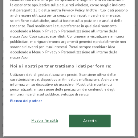
26.5 km
le esperienze applicative sulle delle reti wireless, come meglio indicato
nel paragrafo 13.b della nostra Privacy Policy. Inoltre, i tuoi dati possono
anche essere utilizzati per la creazione di report, ricerche di mercato,
Tutti i negozi Ford
scientifiche e statistiche, analisi basate sulla posizione e analisi delle
tendenze. Puoi modificare le tue preferenze in qualsiasi momento
accedendo a Menu > Privacy > Personalizzazione all'interno della
nostra App. Cosa succede se rifiuti: Continuerai a visualizzare annunci
Ford, offerte e concessionari
pubblicitari, ma riguarderanno argomenti generici e probabilmente non
saranno rilevanti per i tuoi interessi. Potrai sempre cambiare idea
Ford
è una casa automobilistica nata nel 1903 dal genio di Henry
accedendo a Menu > Privacy > Personalizzazione all'interno della
nostra App.
Ford, colui che ha rivoluzionato le tecniche di produzione di massa.
Noi e i nostri partner trattiamo i dati per fornire:
Grazie all’invenzione della catena di montaggio, è stato in grado di
snellire i processi produttivi e riorganizzare i ruoli lavorativi,
Utilizzare dati di geolocalizzazione precisi. Scansione attiva delle
caratteristiche del dispositivo ai fini dell’identificazione. Archiviare
ottimizzando le risorse nel tempo e abbattendo i costi. Tutto ciò ha
informazioni su dispositivo e/o accedervi. Pubblicità e contenuti
permesso all’azienda di produrre auto in grandi quantità, di qualità
personalizzati, misurazione delle prestazioni dei contenuti e degli
annunci, ricerche sul pubblico, sviluppo di servizi.
e ad un prezzo accessibile a tutti, migliorando la vita di milioni di
Elenco dei partner
persone.
Ford oggi
Mostra finalità
Accetto
La filosofia
Ford
è la stessa di sempre: produrre autovetture
adatte a tutti i mercati, dalle linee aerodinamiche e sportive e con