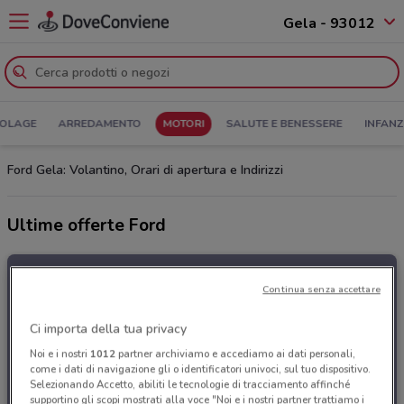
Gela - 93012
COLAGE
ARREDAMENTO
MOTORI
SALUTE E BENESSERE
INFANZ
Ford Gela: Volantino, Orari di apertura e Indirizzi
Ultime offerte Ford
Continua senza accettare
Ci importa della tua privacy
Noi e i nostri
1012
partner archiviamo e accediamo ai dati personali,
come i dati di navigazione gli o identificatori univoci, sul tuo dispositivo.
Selezionando Accetto, abiliti le tecnologie di tracciamento affinché
supportino gli scopi mostrati alla voce "Noi e i nostri partner trattiamo i