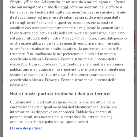
Shopfully/Tiendeo. Ad esempio, se un servizio a noi collegato ci informa
che hai navigato in un sito di viaggi, potremo mostrarti delle offerte a
tema vacanze. Inoltre, i dati sulla posizione (nel caso in cui abbia fornito
Altri volantini nelle vicinanze
il relativo consenso) insieme alle informazioni sulle prestazioni della
rete e agli identificativi del dispositivo, possono essere raccolte e
condivisi con terze parti per comprendere e migliorare la connettività e
le esperienze applicative sulle delle reti wireless, come meglio indicato
nel paragrafo 13.b della nostra Privacy Policy. Inoltre, i tuoi dati possono
anche essere utilizzati per la creazione di report, ricerche di mercato,
scientifiche e statistiche, analisi basate sulla posizione e analisi delle
tendenze. Puoi modificare le tue preferenze in qualsiasi momento
accedendo a Menu > Privacy > Personalizzazione all'interno della
nostra App. Cosa succede se rifiuti: Continuerai a visualizzare annunci
pubblicitari, ma riguarderanno argomenti generici e probabilmente non
saranno rilevanti per i tuoi interessi. Potrai sempre cambiare idea
-2 GIORNI
NUOVO
accedendo a Menu > Privacy > Personalizzazione all'interno della
nostra App.
Unieuro
Il Gigante
Iper La 
Noi e i nostri partner trattiamo i dati per fornire:
Utilizzare dati di geolocalizzazione precisi. Scansione attiva delle
caratteristiche del dispositivo ai fini dell’identificazione. Archiviare
informazioni su dispositivo e/o accedervi. Pubblicità e contenuti
Nuovi prodotti da provare
personalizzati, misurazione delle prestazioni dei contenuti e degli
annunci, ricerche sul pubblico, sviluppo di servizi.
Elenco dei partner