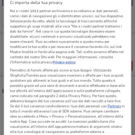
Ci importa della tua privacy
Noi e i nostri
1012
partner archiviamo e accediamo ai dati personali,
BPER Banca
come i dati di navigazione gli o identificatori univoci, sul tuo dispositivo.
Selezionando Accetto, abiliti le tecnologie di tracciamento affinché
Scade il 31/12
18.3 km
supportino gli scopi mostrati alla voce "Noi e i nostri partner trattiamo i
dati da fornire". Nel caso in cui queste tecnologie dovessero essere
disabilitate, alcuni contenuti e annunci visualizzati potrebbero non
Porta DoveConviene sempre con te!
essere rilevanti. Puoi accedere nuovamente a questo menu per
Puoi trovare le migliori offerte dei negozi vicino a te,
modificare le tue scelte o per revocare il consenso facendo clic sul link
salvarle e creare la tua lista del risparmio, comodamente
Mostra finalità in fondo alla pagina web. Tali scelte avranno effetto nel
dal tuo cellulare.
contesto del nostro Sito web. Per maggiori informazioni, consulta
l'Informativa sulla privacy.
Privacy policy
SCARICA L’APP
Permettici di fornirti offerte più vicine ai tuoi bisogni: Utilizzando
Shopfully/Tiendeo puoi visualizzare inserzioni e offerte per i tuoi acquisti
quotidiani più attinenti ai tuoi gusti e al tuo mondo. Tutto questo è
possibile grazie ad una serie di strumenti e analisi effettuate in base alle
Negozi BPER Banca a Gallarate
tue attività all'interno dell'applicazione e sulle piattaforme collegate,
come indicato nel paragrafo 2 della Privacy Policy. Per fare questo,
abbiamo bisogno del tuo consenso sull'uso dei dati raccolti a tale fine.
Se dai il tuo consenso condivideremo i tuoi dati personali con
Partners
in
Via Garibaldi, 17 Varese
tutto il mondo attraverso l’uso di SDK esterne. Puoi sempre cambiare
18.3 km
CHIUSO
idea accedendo a Menu > Privacy > Personalizzazione, all’interno della
nostra App. Cosa succede se accetti: Le inserzioni pubblicitarie che
visualizzerai all'interno dell’app potranno trattare di argomenti relativi
Tutti i negozi BPER Banca
alla tua cronologia di navigazione su piattaforme esterne a