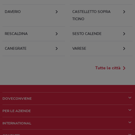
DAVERIO
CASTELLETTO SOPRA
TICINO
RESCALDINA
SESTO CALENDE
CANEGRATE
VARESE
Tutte le città
DOVECONVIENE
Cos'è DoveConviene
PER LE AZIENDE
Chi siamo
Cosa facciamo
INTERNATIONAL
News e media
Richieste commerciali e marketing
Brazil