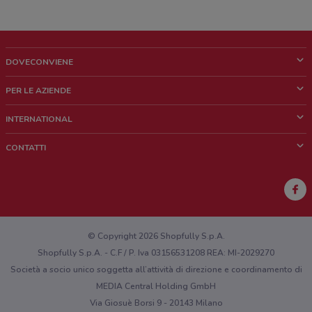
DOVECONVIENE
Cos'è DoveConviene
PER LE AZIENDE
Chi siamo
Cosa facciamo
INTERNATIONAL
News e media
Richieste commerciali e marketing
Brazil
CONTATTI
Lavora con noi
Mexico
Segnalazione punto vendita
France
Segnalazione Volantino
Australia
Hai un malfunzionamento sul web o sull'app?
New Zealand
© Copyright 2026 Shopfully S.p.A.
Shopfully S.p.A. - C.F / P. Iva 03156531208 REA: MI-2029270
Società a socio unico soggetta all’attività di direzione e coordinamento di
MEDIA Central Holding GmbH
Via Giosuè Borsi 9 - 20143 Milano