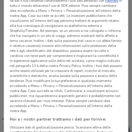
Se dai il tuo consenso condivideremo i tuoi dati personali con
Partners
in
tutto il mondo attraverso l’uso di SDK esterne. Puoi sempre cambiare
idea accedendo a Menu > Privacy > Personalizzazione, all’interno della
Corso Italia Sc Vanzaghello
nostra App. Cosa succede se accetti: Le inserzioni pubblicitarie che
6.7 km
visualizzerai all'interno dell’app potranno trattare di argomenti relativi
alla tua cronologia di navigazione su piattaforme esterne a
Shopfully/Tiendeo. Ad esempio, se un servizio a noi collegato ci informa
Via Xx Settembre, 2/A Busto Arsizio
che hai navigato in un sito di viaggi, potremo mostrarti delle offerte a
7.2 km
tema vacanze. Inoltre, i dati sulla posizione (nel caso in cui abbia fornito
il relativo consenso) insieme alle informazioni sulle prestazioni della
rete e agli identificativi del dispositivo, possono essere raccolte e
Corso Bernacchi, 1 Tradate
condivisi con terze parti per comprendere e migliorare la connettività e
le esperienze applicative sulle delle reti wireless, come meglio indicato
10.5 km
nel paragrafo 13.b della nostra Privacy Policy. Inoltre, i tuoi dati possono
anche essere utilizzati per la creazione di report, ricerche di mercato,
Corso Magenta, 32 Legnano
scientifiche e statistiche, analisi basate sulla posizione e analisi delle
tendenze. Puoi modificare le tue preferenze in qualsiasi momento
12.2 km
accedendo a Menu > Privacy > Personalizzazione all'interno della
nostra App. Cosa succede se rifiuti: Continuerai a visualizzare annunci
pubblicitari, ma riguarderanno argomenti generici e probabilmente non
Tutti i negozi Original Marines
saranno rilevanti per i tuoi interessi. Potrai sempre cambiare idea
accedendo a Menu > Privacy > Personalizzazione all'interno della
nostra App.
Altri volantini nelle vicinanze
Noi e i nostri partner trattiamo i dati per fornire:
Utilizzare dati di geolocalizzazione precisi. Scansione attiva delle