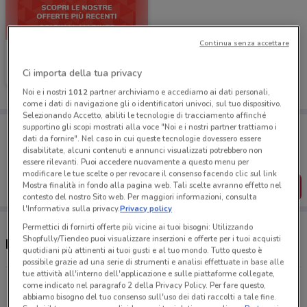
Continua senza accettare
Original Marines
Ci importa della tua privacy
Scade il 19/05
5.8 km
Noi e i nostri
1012
partner archiviamo e accediamo ai dati personali,
come i dati di navigazione gli o identificatori univoci, sul tuo dispositivo.
Selezionando Accetto, abiliti le tecnologie di tracciamento affinché
Porta DoveConviene sempre con te!
supportino gli scopi mostrati alla voce "Noi e i nostri partner trattiamo i
dati da fornire". Nel caso in cui queste tecnologie dovessero essere
Puoi trovare le migliori offerte dei negozi vicino a te,
salvarle e creare la tua lista del risparmio, comodamente
disabilitate, alcuni contenuti e annunci visualizzati potrebbero non
dal tuo cellulare.
essere rilevanti. Puoi accedere nuovamente a questo menu per
modificare le tue scelte o per revocare il consenso facendo clic sul link
SCARICA L’APP
Mostra finalità in fondo alla pagina web. Tali scelte avranno effetto nel
contesto del nostro Sito web. Per maggiori informazioni, consulta
l'Informativa sulla privacy.
Privacy policy
Permettici di fornirti offerte più vicine ai tuoi bisogni: Utilizzando
Shopfully/Tiendeo puoi visualizzare inserzioni e offerte per i tuoi acquisti
Negozi Original Marines a Gallarate
quotidiani più attinenti ai tuoi gusti e al tuo mondo. Tutto questo è
possibile grazie ad una serie di strumenti e analisi effettuate in base alle
tue attività all'interno dell'applicazione e sulle piattaforme collegate,
Via Per Busto Arsizio, 11 Solbiate Olona
come indicato nel paragrafo 2 della Privacy Policy. Per fare questo,
abbiamo bisogno del tuo consenso sull'uso dei dati raccolti a tale fine.
5.8 km